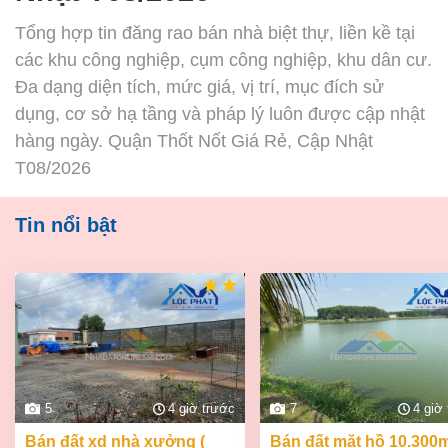
Tổng hợp tin đăng rao bán nhà biệt thự, liền kề tại
các khu công nghiệp, cụm công nghiệp, khu dân cư.
Đa dạng diện tích, mức giá, vị trí, mục đích sử
dụng, cơ sở hạ tầng và pháp lý luôn được cập nhật
hàng ngày. Quận Thốt Nốt Giá Rẻ, Cập Nhật
T08/2026
Tin nổi bật
5
4 giờ trước
7
4 giờ
bán đất xd nhà xưởng (
bán đất mặt hồ 10.300m2