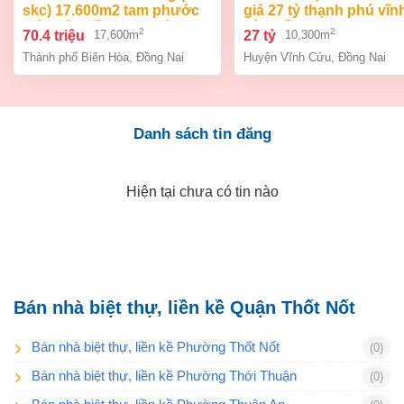
skc) 17.600m2 tam phước
giá 27 tỷ thạnh phú vĩn
biên hòa đồng nai giá 70,4
cửu đồng nai.
2
2
70.4 triệu
27 tỷ
17,600m
10,300m
tỷ
Thành phố Biên Hòa
,
Đồng Nai
Huyện Vĩnh Cửu
,
Đồng Nai
Danh sách tin đăng
Hiện tại chưa có tin nào
Bán nhà biệt thự, liền kề Quận Thốt Nốt
Bán nhà biệt thự, liền kề Phường Thốt Nốt
(0)
Bán nhà biệt thự, liền kề Phường Thới Thuận
(0)