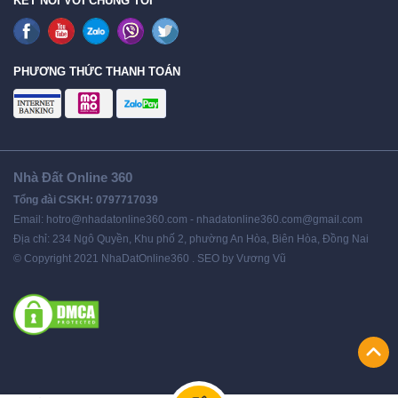
KẾT NỐI VỚI CHÚNG TÔI
PHƯƠNG THỨC THANH TOÁN
Nhà Đất Online 360
Tổng đài CSKH: 0797717039
Email: hotro@nhadatonline360.com - nhadatonline360.com@gmail.com
Địa chỉ: 234 Ngô Quyền, Khu phố 2, phường An Hòa, Biên Hòa, Đồng Nai
© Copyright 2021 NhaDatOnline360 . SEO by Vương Vũ