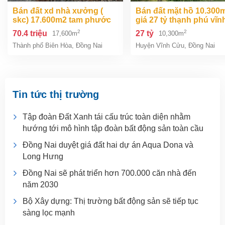
bán đất xd nhà xưởng (
bán đất mặt hồ 10.300m2
skc) 17.600m2 tam phước
giá 27 tỷ thạnh phú vĩn
biên hòa đồng nai giá 70,4
cửu đồng nai.
2
2
70.4 triệu
27 tỷ
17,600m
10,300m
tỷ
Thành phố Biên Hòa
,
Đồng Nai
Huyện Vĩnh Cửu
,
Đồng Nai
Tin tức thị trường
Tập đoàn Đất Xanh tái cấu trúc toàn diện nhằm
hướng tới mô hình tập đoàn bất động sản toàn cầu
Đồng Nai duyệt giá đất hai dự án Aqua Dona và
Long Hưng
Đồng Nai sẽ phát triển hơn 700.000 căn nhà đến
năm 2030
Bộ Xây dựng: Thị trường bất động sản sẽ tiếp tục
sàng lọc mạnh