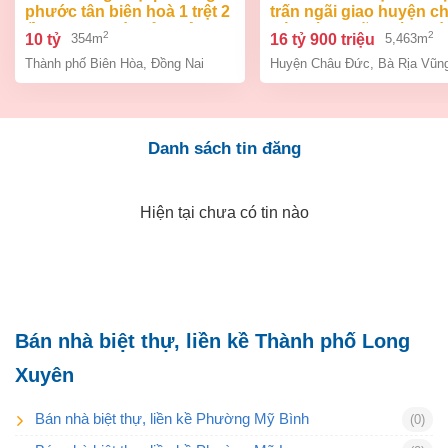
phước tân biên hoà 1 trệt 2
trấn ngãi giao huyện c
lầu 354m2 giá chỉ 10 tỷ
đức bà rịa vũng tàu giá
2
2
10 tỷ
16 tỷ 900 triệu
354m
5,463m
tỷ 9
Thành phố Biên Hòa
,
Đồng Nai
Huyện Châu Đức
,
Bà Rịa Vũn
Danh sách tin đăng
Hiện tại chưa có tin nào
Bán nhà biệt thự, liền kề Thành phố Long
Xuyên
Bán nhà biệt thự, liền kề Phường Mỹ Bình
(0)