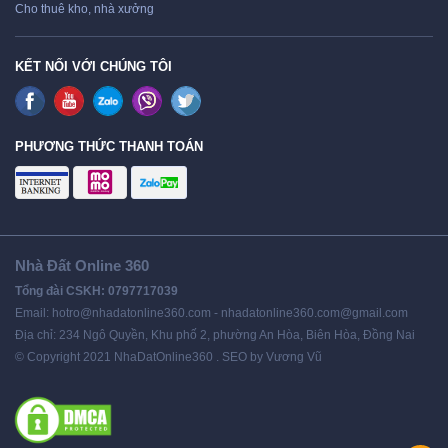
Cho thuê kho, nhà xưởng
KẾT NỐI VỚI CHÚNG TÔI
PHƯƠNG THỨC THANH TOÁN
Nhà Đất Online 360
Tổng đài CSKH: 0797717039
Email: hotro@nhadatonline360.com - nhadatonline360.com@gmail.com
Địa chỉ: 234 Ngô Quyền, Khu phố 2, phường An Hòa, Biên Hòa, Đồng Nai
© Copyright 2021 NhaDatOnline360 . SEO by Vương Vũ