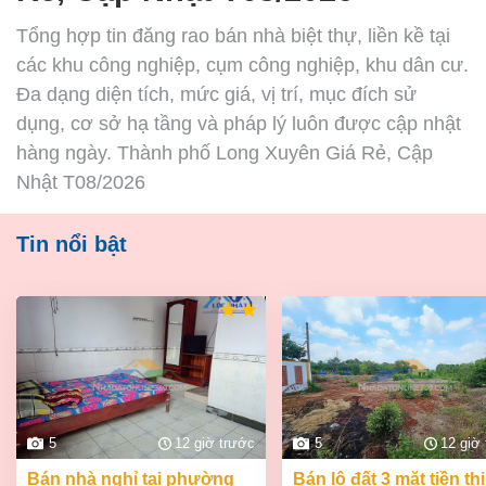
Tổng hợp tin đăng rao bán nhà biệt thự, liền kề tại
các khu công nghiệp, cụm công nghiệp, khu dân cư.
Đa dạng diện tích, mức giá, vị trí, mục đích sử
dụng, cơ sở hạ tầng và pháp lý luôn được cập nhật
hàng ngày. Thành phố Long Xuyên Giá Rẻ, Cập
Nhật T08/2026
Tin nổi bật
5
12 giờ trước
5
12 giờ
bán nhà nghỉ tại phường
bán lô đất 3 mặt tiền thị