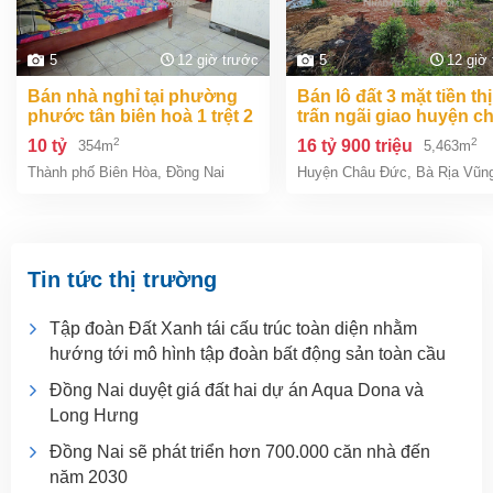
5
12 giờ trước
5
12 giờ
bán nhà nghỉ tại phường
bán lô đất 3 mặt tiền thị
phước tân biên hoà 1 trệt 2
trấn ngãi giao huyện c
lầu 354m2 giá chỉ 10 tỷ
đức bà rịa vũng tàu giá
2
2
10 tỷ
16 tỷ 900 triệu
354m
5,463m
tỷ 9
Thành phố Biên Hòa
,
Đồng Nai
Huyện Châu Đức
,
Bà Rịa Vũn
Tin tức thị trường
Tập đoàn Đất Xanh tái cấu trúc toàn diện nhằm
hướng tới mô hình tập đoàn bất động sản toàn cầu
Đồng Nai duyệt giá đất hai dự án Aqua Dona và
Long Hưng
Đồng Nai sẽ phát triển hơn 700.000 căn nhà đến
năm 2030