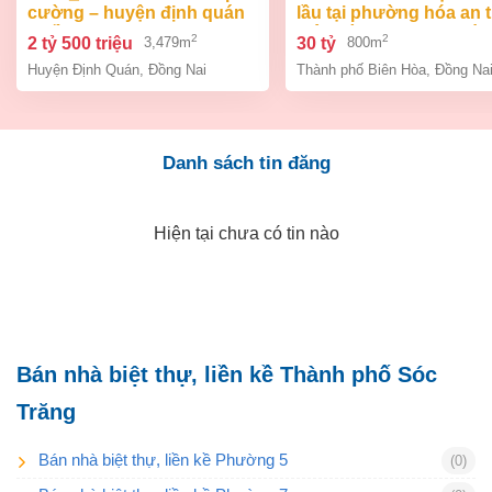
cường – huyện định quán
lầu tại phường hóa an 
– đồng na
biên hòa dt 800m2 giá 3
2
2
2 tỷ 500 triệu
30 tỷ
3,479m
800m
Huyện Định Quán
,
Đồng Nai
Thành phố Biên Hòa
,
Đồng Na
Danh sách tin đăng
Hiện tại chưa có tin nào
Bán nhà biệt thự, liền kề Thành phố Sóc
Trăng
Bán nhà biệt thự, liền kề Phường 5
(0)