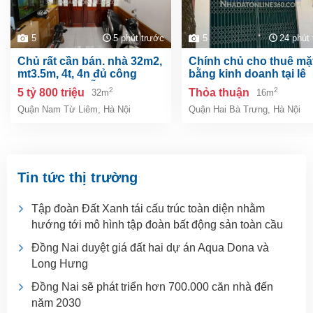
5
5 phút trước
5
24 phút
chủ rất cần bán. nhà 32m2,
chính chủ cho thuê mặt
mt3.5m, 4t, 4n đủ công
bằng kinh doanh tại lê
năng, phúc diễn, nam từ
thanh nghị, hai bà trưn
2
2
5 tỷ 800 triệu
Thỏa thuận
32m
16m
liêm, gần ô tô.
nội
Quận Nam Từ Liêm
,
Hà Nội
Quận Hai Bà Trưng
,
Hà Nội
Tin tức thị trường
Tập đoàn Đất Xanh tái cấu trúc toàn diện nhằm
hướng tới mô hình tập đoàn bất động sản toàn cầu
Đồng Nai duyệt giá đất hai dự án Aqua Dona và
Long Hưng
Đồng Nai sẽ phát triển hơn 700.000 căn nhà đến
năm 2030