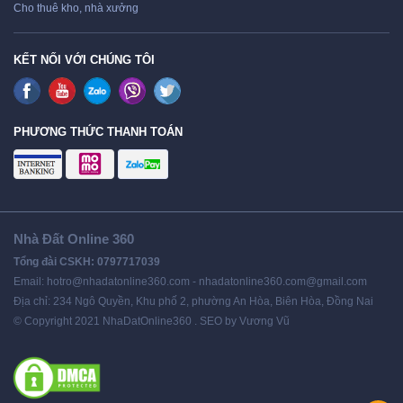
Cho thuê kho, nhà xưởng
KẾT NỐI VỚI CHÚNG TÔI
PHƯƠNG THỨC THANH TOÁN
Nhà Đất Online 360
Tổng đài CSKH: 0797717039
Email: hotro@nhadatonline360.com - nhadatonline360.com@gmail.com
Địa chỉ: 234 Ngô Quyền, Khu phố 2, phường An Hòa, Biên Hòa, Đồng Nai
© Copyright 2021 NhaDatOnline360 . SEO by Vương Vũ