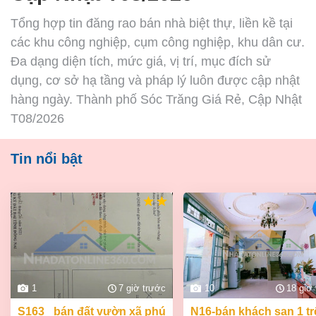
Tổng hợp tin đăng rao bán nhà biệt thự, liền kề tại
các khu công nghiệp, cụm công nghiệp, khu dân cư.
Đa dạng diện tích, mức giá, vị trí, mục đích sử
dụng, cơ sở hạ tầng và pháp lý luôn được cập nhật
hàng ngày. Thành phố Sóc Trăng Giá Rẻ, Cập Nhật
T08/2026
Tin nổi bật
1
7 giờ trước
10
18 giờ
s163_ bán đất vườn xã phú
n16-bán khách sạn 1 trệt 2