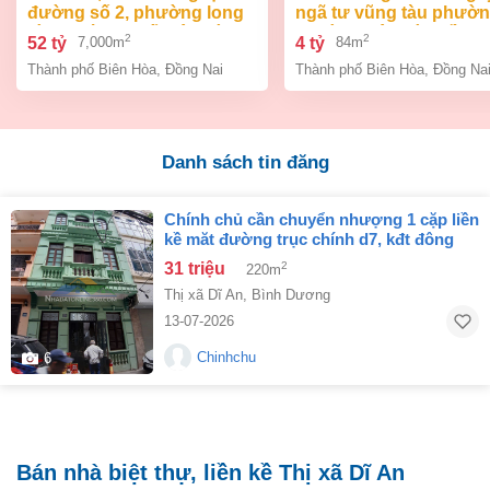
đường số 2, phường long
ngã tư vũng tàu phườ
bình, thành phố biên hòa,
an bình biên hòa đồng 
2
2
52 tỷ
4 tỷ
7,000m
84m
đồng nai giá 52 tỷ
giá chỉ 4 tỷ
Thành phố Biên Hòa
,
Đồng Nai
Thành phố Biên Hòa
,
Đồng Na
Danh sách tin đăng
chính chủ cần chuyển nhượng 1 cặp liền
kề măt đường trục chính d7, kđt đông
bình dương, phường tân đông hiệp, tp.
31 triệu
2
220m
hồ chí minh
Thị xã Dĩ An
,
Bình Dương
13-07-2026
Chinhchu
6
Bán nhà biệt thự, liền kề Thị xã Dĩ An