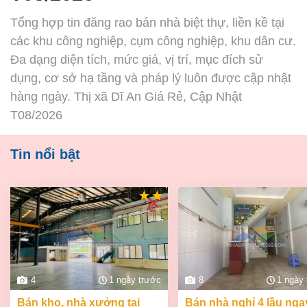
Tổng hợp tin đăng rao bán nhà biệt thự, liền kề tại
các khu công nghiệp, cụm công nghiệp, khu dân cư.
Đa dạng diện tích, mức giá, vị trí, mục đích sử
dụng, cơ sở hạ tầng và pháp lý luôn được cập nhật
hàng ngày. Thị xã Dĩ An Giá Rẻ, Cập Nhật
T08/2026
Tin nổi bật
4
1 ngày trước
8
1 ngày
bán kho, nhà xưởng tại
bán nhà nghỉ 4 lầu ngay