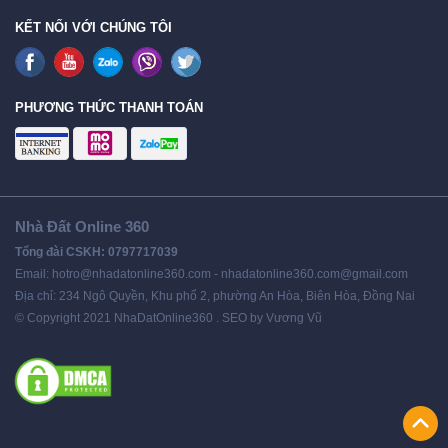
KẾT NỐI VỚI CHÚNG TÔI
PHƯƠNG THỨC THANH TOÁN
Nhà Đất Online 360
Tổng đài CSKH: 0797717039
Email: hotro@nhadatonline360.com - nhadatonline360.com@gmail.com
Địa chỉ: 234 Ngô Quyền, Khu phố 2, phường An Hòa, Biên Hòa, Đồng Nai
© Copyright 2021 NhaDatOnline360 . SEO by Vương Vũ