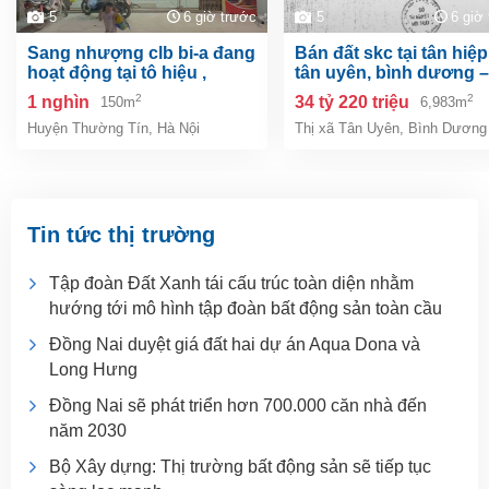
5
6 giờ trước
5
6 giờ
sang nhượng clb bi-a đang
bán đất skc tại tân hiệp, tp.
hoạt động tại tô hiệu ,
tân uyên, bình dương –
thường tín, hà nội
6.983m²
2
2
1 nghìn
34 tỷ 220 triệu
150m
6,983m
Huyện Thường Tín
,
Hà Nội
Thị xã Tân Uyên
,
Bình Dương
Tin tức thị trường
Tập đoàn Đất Xanh tái cấu trúc toàn diện nhằm
hướng tới mô hình tập đoàn bất động sản toàn cầu
Đồng Nai duyệt giá đất hai dự án Aqua Dona và
Long Hưng
Đồng Nai sẽ phát triển hơn 700.000 căn nhà đến
năm 2030
Bộ Xây dựng: Thị trường bất động sản sẽ tiếp tục