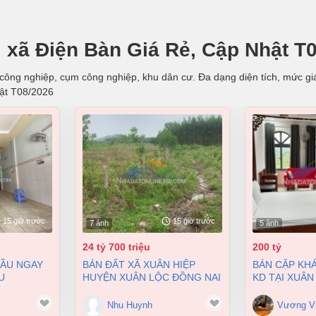
hị xã Điện Bàn Giá Rẻ, Cập Nhật T
u công nghiệp, cụm công nghiệp, khu dân cư. Đa dạng diện tích, mức giá,
hật T08/2026
15 giờ trước
15 giờ trước
7 ảnh
5 ảnh
24 tỷ 700 triệu
200 tỷ
BÁN ĐẤT XÃ XUÂN HIỆP
BÁN CẶP KHÁCH SẠN ĐANG
U
HUYỆN XUÂN LỘC ĐỒNG NAI
KD TẠI XUÂN
 BIÊN HÒA
2 MẶT TIỀN 38000M2 GIÁ
9900M2 GIÁ 
 4 TỶ
24,7 TỶ
Nhu Huynh
Vương V