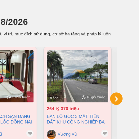
08/2026
 vị trí, mục đích sử dụng, cơ sở hạ tầng và pháp lý luôn
›
18 giờ trước
18 giờ trước
8 ảnh
8 ảnh
264 tỷ 370 triệu
55 tỷ
BÁN LÔ GÓC 3 MẶT TIỀN
BÁN NHÀ XƯỞNG TẠI XUÂN
 LỘC ĐỒNG NAI
ĐẤT KHU CÔNG NGHIỆP BÀ
LỘC ĐỒN
200 TỶ
RỊA VŨNG TÀU DT 105000M2
12500M2
GIÁ CHỈ 100 ĐÔ/M2
ũ
Vương Vũ
Vư