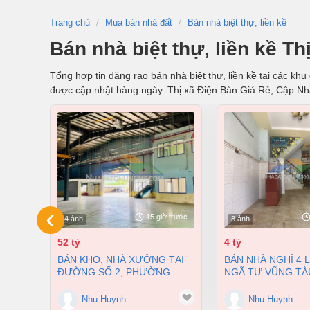
Trang chủ
Mua bán nhà đất
Bán nhà biệt thự, liền kề
Bán nhà biệt thự, liền kề T
Tổng hợp tin đăng rao bán nhà biệt thự, liền kề tại các kh
được cập nhật hàng ngày. Thị xã Điện Bàn Giá Rẻ, Cập N
‹
15 giờ trước
4 ảnh
8 ảnh
52 tỷ
4 tỷ
BÁN KHO, NHÀ XƯỞNG TẠI
BÁN NHÀ NGHỈ 4 LẦU NGAY
ĐƯỜNG SỐ 2, PHƯỜNG
NGÃ TƯ VŨNG TÀ
LONG BÌNH, THÀNH PHỐ
PHƯỜNG AN BÌNH
BIÊN HÒA, ĐỒNG NAI GIÁ 52
ĐỒNG NAI GIÁ CHỈ
Nhu Huynh
Nhu Huynh
TỶ