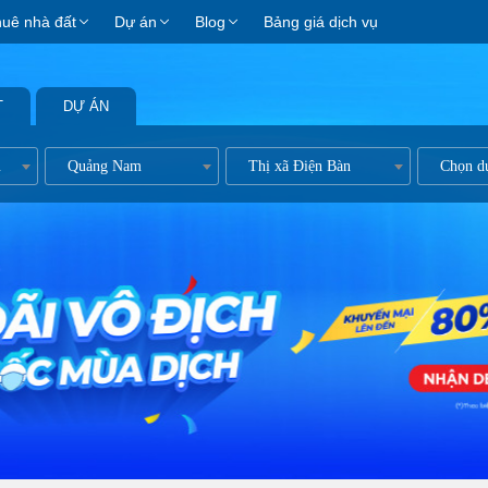
huê nhà đất
Dự án
Blog
Bảng giá dịch vụ
T
DỰ ÁN
n kề
Quảng Nam
Thị xã Điện Bàn
Chọn d