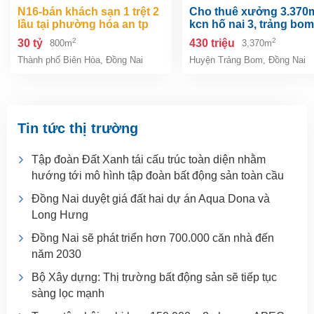
n16-bán khách sạn 1 trệt 2
cho thuê xưởng 3.370m2 .
lầu tại phường hóa an tp
kcn hố nai 3, trảng bom
biên hòa dt 800m2 giá 30 tỷ
đồng nai
2
2
30 tỷ
430 triệu
800m
3,370m
Thành phố Biên Hòa
,
Đồng Nai
Huyện Trảng Bom
,
Đồng Nai
Tin tức thị trường
Tập đoàn Đất Xanh tái cấu trúc toàn diện nhằm
hướng tới mô hình tập đoàn bất động sản toàn cầu
Đồng Nai duyệt giá đất hai dự án Aqua Dona và
Long Hưng
Đồng Nai sẽ phát triển hơn 700.000 căn nhà đến
năm 2030
Bộ Xây dựng: Thị trường bất động sản sẽ tiếp tục
sàng lọc mạnh