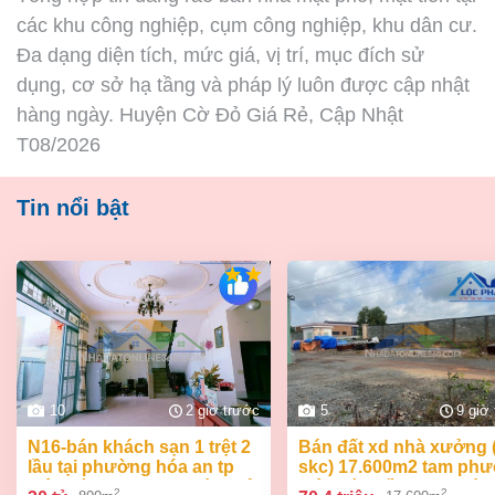
các khu công nghiệp, cụm công nghiệp, khu dân cư.
Đa dạng diện tích, mức giá, vị trí, mục đích sử
dụng, cơ sở hạ tầng và pháp lý luôn được cập nhật
hàng ngày. Huyện Cờ Đỏ Giá Rẻ, Cập Nhật
T08/2026
Tin nổi bật
10
2 giờ trước
5
9 giờ
n16-bán khách sạn 1 trệt 2
bán đất xd nhà xưởng (
lầu tại phường hóa an tp
skc) 17.600m2 tam ph
biên hòa dt 800m2 giá 30 tỷ
biên hòa đồng nai giá 7
2
2