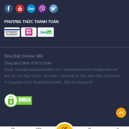
PHƯƠNG THỨC THANH TOÁN
Nhà Đất Online 360
Tổng đài CSKH: 0797717039
Email: hotro@nhadatonline360.com - nhadatonline360.com@gmail.com
Địa chỉ: 234 Ngô Quyền, Khu phố 2, phường An Hòa, Biên Hòa, Đồng Nai
© Copyright 2021 NhaDatOnline360 . SEO by Vương Vũ