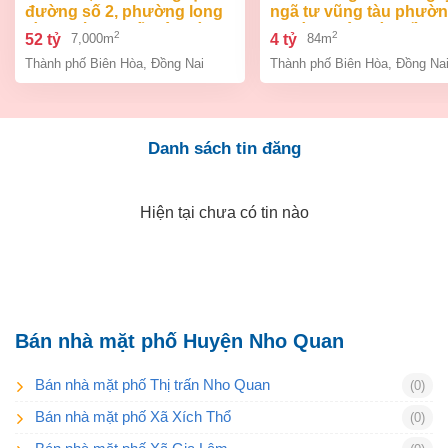
đường số 2, phường long
ngã tư vũng tàu phườ
bình, thành phố biên hòa,
an bình biên hòa đồng 
2
2
52 tỷ
4 tỷ
7,000m
84m
đồng nai giá 52 tỷ
giá chỉ 4 tỷ
Thành phố Biên Hòa
,
Đồng Nai
Thành phố Biên Hòa
,
Đồng Na
Danh sách tin đăng
Hiện tại chưa có tin nào
Bán nhà mặt phố Huyện Nho Quan
Bán nhà mặt phố Thị trấn Nho Quan
(0)
Bán nhà mặt phố Xã Xích Thổ
(0)