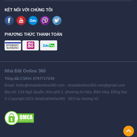
KẾT NỐI VỚI CHÚNG TÔI
PHƯƠNG THỨC THANH TOÁN
Nhà Đất Online 360
Tổng đài CSKH: 0797717039
Email: hotro@nhadatonline360.com - nhadatonline360.com@gmail.com
Địa chỉ: 234 Ngô Quyền, Khu phố 2, phường An Hòa, Biên Hòa, Đồng Nai
© Copyright 2021 NhaDatOnline360 . SEO by Vương Vũ