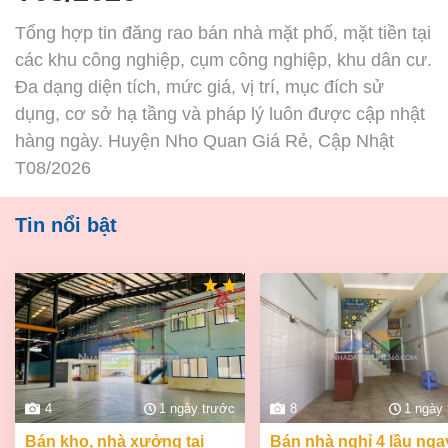
Tổng hợp tin đăng rao bán nhà mặt phố, mặt tiền tại
các khu công nghiệp, cụm công nghiệp, khu dân cư.
Đa dạng diện tích, mức giá, vị trí, mục đích sử
dụng, cơ sở hạ tầng và pháp lý luôn được cập nhật
hàng ngày. Huyện Nho Quan Giá Rẻ, Cập Nhật
T08/2026
Tin nổi bật
4
1 ngày trước
8
1 ngày
bán kho, nhà xưởng tại
bán nhà nghỉ 4 lầu ngay