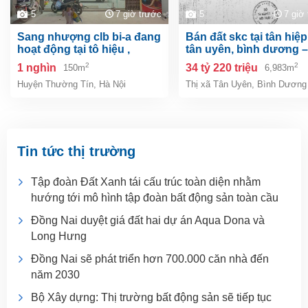
5
7 giờ trước
5
7 giờ
sang nhượng clb bi-a đang
bán đất skc tại tân hiệp, tp.
hoạt động tại tô hiệu ,
tân uyên, bình dương –
thường tín, hà nội
6.983m²
2
2
1 nghìn
34 tỷ 220 triệu
150m
6,983m
Huyện Thường Tín
,
Hà Nội
Thị xã Tân Uyên
,
Bình Dương
Tin tức thị trường
Tập đoàn Đất Xanh tái cấu trúc toàn diện nhằm
hướng tới mô hình tập đoàn bất động sản toàn cầu
Đồng Nai duyệt giá đất hai dự án Aqua Dona và
Long Hưng
Đồng Nai sẽ phát triển hơn 700.000 căn nhà đến
năm 2030
Bộ Xây dựng: Thị trường bất động sản sẽ tiếp tục