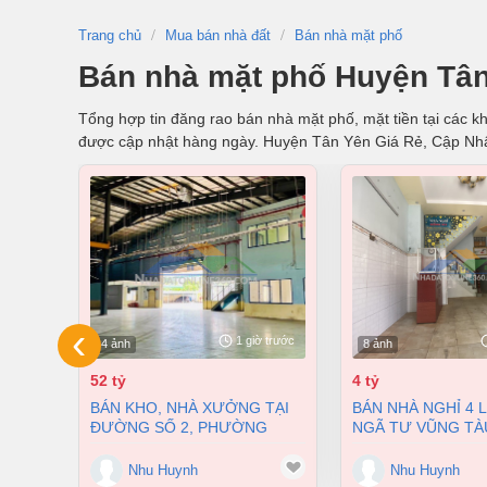
Trang chủ
Mua bán nhà đất
Bán nhà mặt phố
Bán nhà mặt phố Huyện Tân
Tổng hợp tin đăng rao bán nhà mặt phố, mặt tiền tại các kh
được cập nhật hàng ngày. Huyện Tân Yên Giá Rẻ, Cập Nh
‹
1 giờ trước
4 ảnh
8 ảnh
52 tỷ
4 tỷ
BÁN KHO, NHÀ XƯỞNG TẠI
BÁN NHÀ NGHỈ 4 LẦU NGAY
ĐƯỜNG SỐ 2, PHƯỜNG
NGÃ TƯ VŨNG TÀ
LONG BÌNH, THÀNH PHỐ
PHƯỜNG AN BÌNH
BIÊN HÒA, ĐỒNG NAI GIÁ 52
ĐỒNG NAI GIÁ CHỈ
Nhu Huynh
Nhu Huynh
TỶ