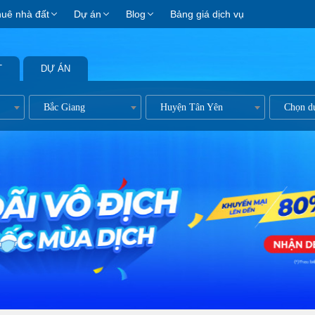
huê nhà đất
Dự án
Blog
Bảng giá dịch vụ
T
DỰ ÁN
Bắc Giang
Huyện Tân Yên
Chọn d