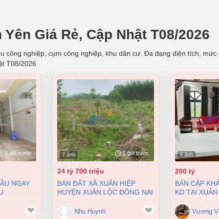
 Yên Giá Rẻ, Cập Nhật T08/2026
u công nghiệp, cụm công nghiệp, khu dân cư. Đa dạng diện tích, mức gi
ật T08/2026
1 giờ trước
1 giờ trước
7 ảnh
5 ảnh
24 tỷ 700 triệu
200 tỷ
BÁN ĐẤT XÃ XUÂN HIỆP
BÁN CẶP KHÁCH SẠN ĐANG
U
HUYỆN XUÂN LỘC ĐỒNG NAI
KD TẠI XUÂN
 BIÊN HÒA
2 MẶT TIỀN 38000M2 GIÁ
9900M2 GIÁ 
 4 TỶ
24,7 TỶ
Nhu Huynh
Vương V