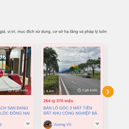
á, vị trí, mục đích sử dụng, cơ sở hạ tầng và pháp lý luôn
›
3 giờ trước
3 giờ trước
8 ảnh
8 ảnh
264 tỷ 370 triệu
55 tỷ
BÁN LÔ GÓC 3 MẶT TIỀN
BÁN NHÀ XƯỞNG TẠI XUÂN
 LỘC ĐỒNG NAI
ĐẤT KHU CÔNG NGHIỆP BÀ
LỘC ĐỒN
200 TỶ
RỊA VŨNG TÀU DT 105000M2
12500M2
GIÁ CHỈ 100 ĐÔ/M2
ũ
Vương Vũ
Vư