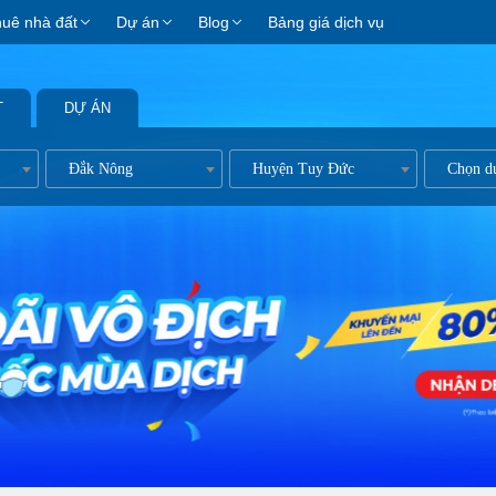
huê nhà đất
Dự án
Blog
Bảng giá dịch vụ
T
DỰ ÁN
Đắk Nông
Huyện Tuy Đức
Chọn d