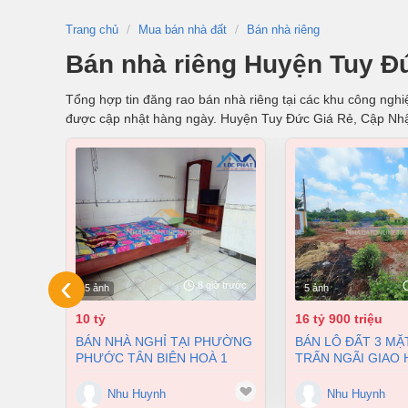
Trang chủ
Mua bán nhà đất
Bán nhà riêng
Bán nhà riêng Huyện Tuy Đ
Tổng hợp tin đăng rao bán nhà riêng tại các khu công nghiệ
được cập nhật hàng ngày. Huyện Tuy Đức Giá Rẻ, Cập Nh
‹
8 giờ trước
5 ảnh
5 ảnh
10 tỷ
16 tỷ 900 triệu
BÁN NHÀ NGHỈ TẠI PHƯỜNG
BÁN LÔ ĐẤT 3 MẶT TIỀN THỊ
PHƯỚC TÂN BIÊN HOÀ 1
TRẤN NGÃI GIAO
TRỆT 2 LẦU 354M2 GIÁ CHỈ
CHÂU ĐỨC BÀ RỊ
10 TỶ
TÀU GIÁ 16 TỶ 9
Nhu Huynh
Nhu Huynh