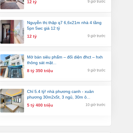
12 tỷ
9 giờ trước
nguyễn thị thập q7 6,6x21m nhà 4 tầng
5pn 5wc giá 12 tỷ
12 tỷ
9 giờ trước
mở bán siêu phẩm – đối diện đhct – hxh
thông sát mặt...
8 tỷ 350 triệu
9 giờ trước
chỉ 5.4 tỷ! nhà phương canh - xuân
phương 30m2x5t, 3 ngủ, 30m ô...
5 tỷ 400 triệu
10 giờ trước