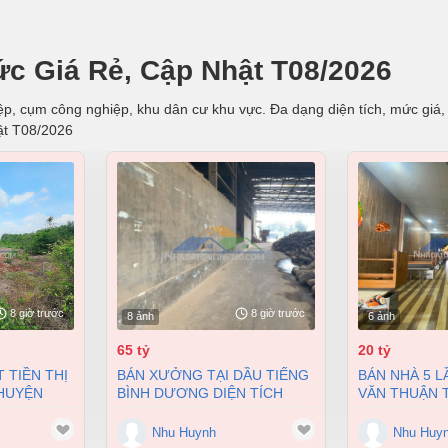
ức Giá Rẻ, Cập Nhật T08/2026
p, cụm công nghiệp, khu dân cư khu vực. Đa dạng diện tích, mức giá, v
ật T08/2026
8 giờ trước
8 giờ trước
8 ảnh
6 ảnh
65 tỷ
20 tỷ
BÁN XƯỞNG TẠI DẦU TIẾNG
BÁN NHÀ 5 LẦU MT PHẠM
 HUYỆN
BÌNH DƯƠNG DIỆN TÍCH
VĂN THUẬN T
A VŨNG
11400M2 CÓ DÒNG TIỀN 370
HÒA ĐỒNG NA
TRIỆU/THÁNG
168M2 GIÁ 2
Nhu Huynh
Nhu Huy