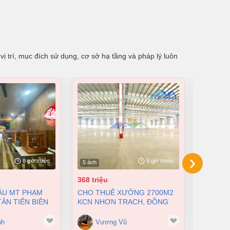
ị trí, mục đích sử dụng, cơ sở hạ tầng và pháp lý luôn
›
8 giờ trước
9 giờ trước
5 ảnh
4 ảnh
368 triệu
230 tỷ
CHO THUÊ XƯỞNG 2700M2
BÁN XƯỞNG TẠI KCN LONG
ÂN TIẾN BIÊN
KCN NHƠN TRẠCH, ĐỒNG
KHÁNH, 
I DIỆN TÍCH
NAI GIÁ 368TR/THÁNG
CHỈ 230
0 TỶ
nh
Vương Vũ
Vư