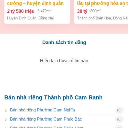
cường – huyện định quán
lầu tại phường hóa an 
– đồng na
biên hòa dt 800m2 giá 3
2
2
2 tỷ 500 triệu
30 tỷ
3,479m
800m
Huyện Định Quán
,
Đồng Nai
Thành phố Biên Hòa
,
Đồng Na
Danh sách tin đăng
Hiện tại chưa có tin nào
Bán nhà riêng Thành phố Cam Ranh
Bán nhà riêng Phường Cam Nghĩa
(0)
Bán nhà riêng Phường Cam Phúc Bắc
(0)