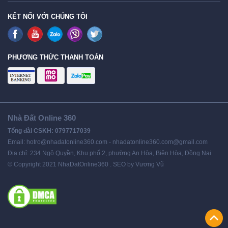
KẾT NỐI VỚI CHÚNG TÔI
PHƯƠNG THỨC THANH TOÁN
Nhà Đất Online 360
Tổng đài CSKH: 0797717039
Email: hotro@nhadatonline360.com - nhadatonline360.com@gmail.com
Địa chỉ: 234 Ngô Quyền, Khu phố 2, phường An Hòa, Biên Hòa, Đồng Nai
© Copyright 2021 NhaDatOnline360 . SEO by Vương Vũ