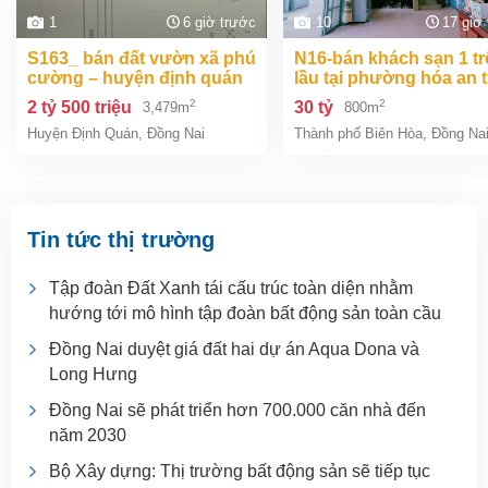
1
6 giờ trước
10
17 giờ
s163_ bán đất vườn xã phú
n16-bán khách sạn 1 trệt 2
cường – huyện định quán
lầu tại phường hóa an 
– đồng na
biên hòa dt 800m2 giá 3
2
2
2 tỷ 500 triệu
30 tỷ
3,479m
800m
Huyện Định Quán
,
Đồng Nai
Thành phố Biên Hòa
,
Đồng Na
Tin tức thị trường
Tập đoàn Đất Xanh tái cấu trúc toàn diện nhằm
hướng tới mô hình tập đoàn bất động sản toàn cầu
Đồng Nai duyệt giá đất hai dự án Aqua Dona và
Long Hưng
Đồng Nai sẽ phát triển hơn 700.000 căn nhà đến
năm 2030
Bộ Xây dựng: Thị trường bất động sản sẽ tiếp tục