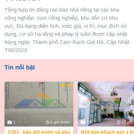
Tổng hợp tin đăng rao bán nhà riêng tại các khu
công nghiệp, cụm công nghiệp, khu dân cư khu
vực. Đa dạng diện tích, mức giá, vị trí, mục đích sử
dụng, cơ sở hạ tầng và pháp lý luôn được cập nhật
hàng ngày. Thành phố Cam Ranh Giá Rẻ, Cập Nhật
T08/2026
Tin nổi bật
1
6 giờ trước
10
17 giờ
s163_ bán đất vườn xã phú
n16-bán khách sạn 1 trệt 2