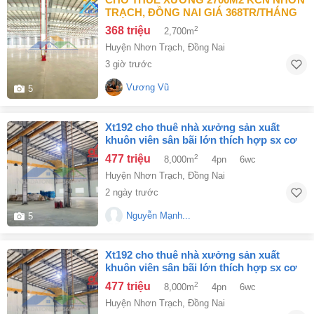
TRẠCH, ĐỒNG NAI GIÁ 368TR/THÁNG
368 triệu
2
2,700m
Huyện Nhơn Trạch
,
Đồng Nai
3 giờ trước
Vương Vũ
5
xt192 cho thuê nhà xưởng sản xuất
khuôn viên sân bãi lớn thích hợp sx cơ
khí cn phụ trợ
477 triệu
2
8,000m
4pn
6wc
Huyện Nhơn Trạch
,
Đồng Nai
2 ngày trước
Nguyễn Mạnh...
5
xt192 cho thuê nhà xưởng sản xuất
khuôn viên sân bãi lớn thích hợp sx cơ
khí cn phụ trợ
477 triệu
2
8,000m
4pn
6wc
Huyện Nhơn Trạch
,
Đồng Nai