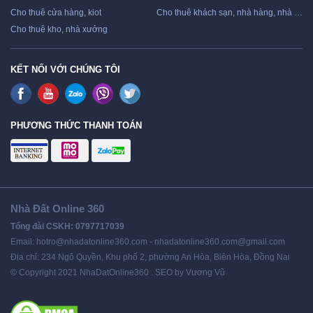
Cho thuê cửa hàng, kiot
Cho thuê khách sạn, nhà hàng, nhà nghỉ
Cho thuê kho, nhà xưởng
KẾT NỐI VỚI CHÚNG TÔI
PHƯƠNG THỨC THANH TOÁN
Nhà Đất Online 360
Tổng đài CSKH: 0797717039
Email: hotro@nhadatonline360.com - nhadatonline360.com@gmail.com
Địa chỉ: 234 Ngô Quyền, Khu phố 2, phường An Hòa, Biên Hòa, Đồng Nai
© Copyright 2021 NhaDatOnline360 . SEO by Vương Vũ