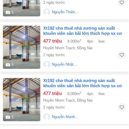
2 ngày trước
Nguyễn Thiện...
5
xt192 cho thuê nhà xưởng sản xuất
khuôn viên sân bãi lớn thích hợp sx cơ
khí cn phụ trợ
477 triệu
2
8,000m
4pn
6wc
Huyện Nhơn Trạch
,
Đồng Nai
2 ngày trước
Nguyễn Nhật...
5
xt192 cho thuê nhà xưởng sản xuất
khuôn viên sân bãi lớn thích hợp sx cơ
khí cn phụ trợ
477 triệu
2
8,000m
4pn
6wc
Huyện Nhơn Trạch
,
Đồng Nai
2 ngày trước
Nguyễn Mạnh...
5