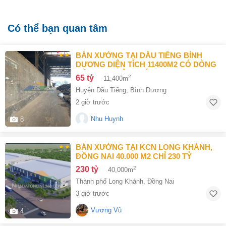
Có thể bạn quan tâm
BÁN XƯỞNG TẠI DẦU TIẾNG BÌNH
DƯƠNG DIỆN TÍCH 11400M2 CÓ DÒNG
TIỀN 370 TRIỆU/THÁNG
65 tỷ
2
11,400m
Huyện Dầu Tiếng
,
Bình Dương
2 giờ trước
Nhu Huynh
8
BÁN XƯỞNG TẠI KCN LONG KHÁNH,
ĐỒNG NAI 40.000 M2 CHỈ 230 TỶ
230 tỷ
2
40,000m
Thành phố Long Khánh
,
Đồng Nai
3 giờ trước
Vương Vũ
4