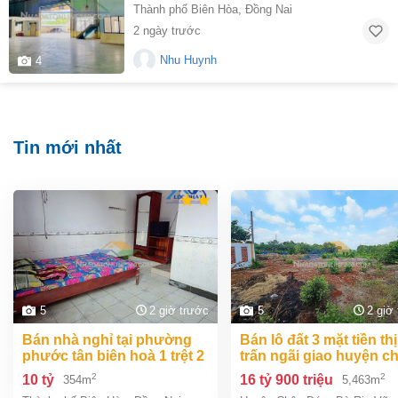
Thành phố Biên Hòa
,
Đồng Nai
2 ngày trước
Nhu Huynh
4
Tin mới nhất
5
2 giờ trước
5
2 giờ
bán nhà nghỉ tại phường
bán lô đất 3 mặt tiền thị
phước tân biên hoà 1 trệt 2
trấn ngãi giao huyện c
lầu 354m2 giá chỉ 10 tỷ
đức bà rịa vũng tàu giá
2
2
10 tỷ
16 tỷ 900 triệu
354m
5,463m
tỷ 9