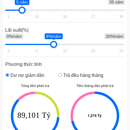
5 năm
35 năm
1
10
18
27
35
Lãi suất(%)
0%/năm
8%/năm
20%/năm
0
5
10
15
20
Phương thức tính
Dư nợ giảm dần
Trả đều hàng tháng