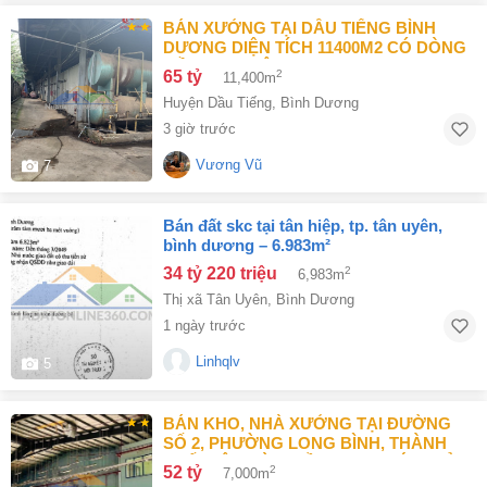
BÁN XƯỞNG TẠI DẦU TIẾNG BÌNH
DƯƠNG DIỆN TÍCH 11400M2 CÓ DÒNG
TIỀN 370 TRIỆU/TH
65 tỷ
2
11,400m
Huyện Dầu Tiếng
,
Bình Dương
3 giờ trước
Vương Vũ
7
bán đất skc tại tân hiệp, tp. tân uyên,
bình dương – 6.983m²
34 tỷ 220 triệu
2
6,983m
Thị xã Tân Uyên
,
Bình Dương
1 ngày trước
Linhqlv
5
BÁN KHO, NHÀ XƯỞNG TẠI ĐƯỜNG
SỐ 2, PHƯỜNG LONG BÌNH, THÀNH
PHỐ BIÊN HÒA, ĐỒNG NAI GIÁ 52 TỶ
52 tỷ
2
7,000m