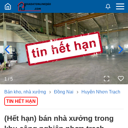
Nhadatban24h.vn
1
/
5
Bán kho, nhà xưởng
Đồng Nai
Huyện Nhơn Trạch
TIN HẾT HẠN
(hết hạn) bán nhà xưởng trong