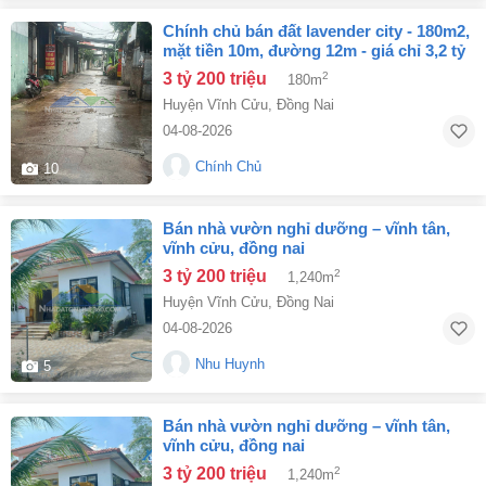
chính chủ bán đất lavender city - 180m2,
mặt tiền 10m, đường 12m - giá chỉ 3,2 tỷ
3 tỷ 200 triệu
2
180m
Huyện Vĩnh Cửu
,
Đồng Nai
04-08-2026
Chính Chủ
10
bán nhà vườn nghỉ dưỡng – vĩnh tân,
vĩnh cửu, đồng nai
3 tỷ 200 triệu
2
1,240m
Huyện Vĩnh Cửu
,
Đồng Nai
04-08-2026
Nhu Huynh
5
bán nhà vườn nghỉ dưỡng – vĩnh tân,
vĩnh cửu, đồng nai
3 tỷ 200 triệu
2
1,240m