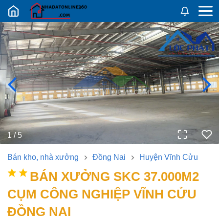
Nhadatban24h.vn
1
/
5
Bán kho, nhà xưởng
Đồng Nai
Huyện Vĩnh Cửu
BÁN XƯỞNG SKC 37.000M2
CỤM CÔNG NGHIỆP VĨNH CỬU
ĐỒNG NAI