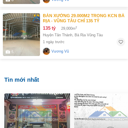
BÁN XƯỞNG 29.000M2 TRONG KCN BÀ
RỊA - VŨNG TÀU CHỈ 135 TỶ
135 tỷ
2
29,000m
Huyện Tân Thành
,
Bà Rịa Vũng Tàu
1 ngày trước
Vương Vũ
5
Tin mới nhất