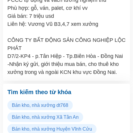
PCCC tự động và vách tường nghiệm thu
Phù hợp: gỗ, ván, palet, cơ khí vv
Giá bán: 7 triệu usd
Liên hệ: Vương Vũ B3,4,7 xem xưởng
CÔNG TY BẤT ĐỘNG SẢN CÔNG NGHIỆP LỘC
PHÁT
D7/2-KP4 - p.Tân Hiệp - Tp.Biên Hòa - Đồng Nai
-Nhận ký gửi, giới thiệu mua bán, cho thuê kho
xưởng trong và ngoài KCN khu vực Đồng Nai.
Tìm kiếm theo từ khóa
Bán kho, nhà xưởng dt768
Bán kho, nhà xưởng Xã Tân An
Bán kho, nhà xưởng Huyện Vĩnh Cửu