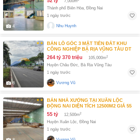
52 tỷ
7,000m
Thành phố Biên Hòa
,
Đồng Nai
1 ngày trước
Nhu Huynh
4
BÁN LÔ GÓC 3 MẶT TIỀN ĐẤT KHU
CÔNG NGHIỆP BÀ RỊA VŨNG TÀU DT
105000M2 GIÁ CHỈ 100 ĐÔ/M2
264 tỷ 370 triệu
2
105,000m
Huyện Châu Đức
,
Bà Rịa Vũng Tàu
1 ngày trước
Vương Vũ
8
BÁN NHÀ XƯỞNG TẠI XUÂN LỘC
ĐỒNG NAI DIỆN TÍCH 12500M2 GIÁ 55
TỶ
55 tỷ
2
12,500m
Huyện Xuân Lộc
,
Đồng Nai
1 ngày trước
Vương Vũ
8