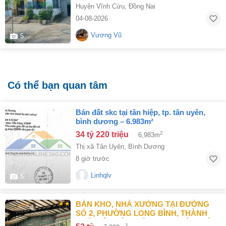
Huyện Vĩnh Cửu
,
Đồng Nai
04-08-2026
Vương Vũ
5
Có thể bạn quan tâm
bán đất skc tại tân hiệp, tp. tân uyên,
bình dương – 6.983m²
34 tỷ 220 triệu
2
6,983m
Thị xã Tân Uyên
,
Bình Dương
8 giờ trước
Linhqlv
5
BÁN KHO, NHÀ XƯỞNG TẠI ĐƯỜNG
SỐ 2, PHƯỜNG LONG BÌNH, THÀNH
PHỐ BIÊN HÒA, ĐỒNG NAI GIÁ 52 TỶ
2