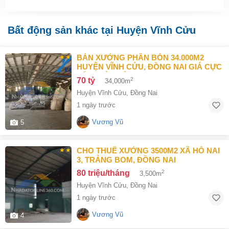
Bất động sản khác tại Huyện Vĩnh Cửu
BÁN XƯỞNG PHÂN BÓN 34.000M2
HUYỆN VĨNH CỬU, ĐỒNG NAI GIÁ CỰC
TỐT CHỈ 70TỶ
70 tỷ
2
34,000m
Huyện Vĩnh Cửu
,
Đồng Nai
1 ngày trước
Vương Vũ
5
CHO THUÊ XƯỞNG 3500M2 XÃ HỐ NAI
3, TRẢNG BOM, ĐỒNG NAI
80 triệu/tháng
2
3,500m
Huyện Vĩnh Cửu
,
Đồng Nai
1 ngày trước
Vương Vũ
4