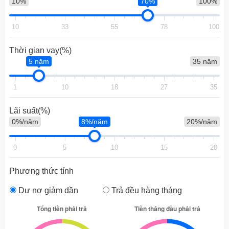
10%
70%
100%
10
33
55
78
100
Thời gian vay(%)
5 năm
35 năm
1
10
18
27
35
Lãi suất(%)
0%/năm
8%/năm
20%/năm
0
5
10
15
20
Phương thức tính
Dư nợ giảm dần
Trả đều hàng tháng