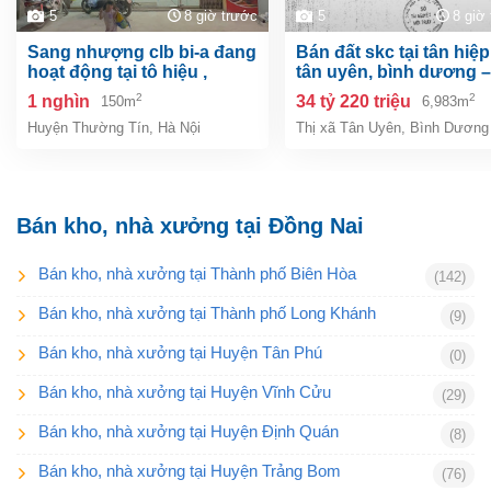
5
8 giờ trước
5
8 giờ
sang nhượng clb bi-a đang
bán đất skc tại tân hiệp, tp.
hoạt động tại tô hiệu ,
tân uyên, bình dương –
thường tín, hà nội
6.983m²
2
2
1 nghìn
34 tỷ 220 triệu
150m
6,983m
Huyện Thường Tín
,
Hà Nội
Thị xã Tân Uyên
,
Bình Dương
Bán kho, nhà xưởng tại Đồng Nai
Bán kho, nhà xưởng tại Thành phố Biên Hòa
(142)
Bán kho, nhà xưởng tại Thành phố Long Khánh
(9)
Bán kho, nhà xưởng tại Huyện Tân Phú
(0)
Bán kho, nhà xưởng tại Huyện Vĩnh Cửu
(29)
Bán kho, nhà xưởng tại Huyện Định Quán
(8)
Bán kho, nhà xưởng tại Huyện Trảng Bom
(76)