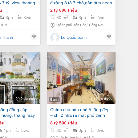
.7 tỷ, view thoáng
đường ô tô 7 chỗ,gần tttm aeon
mall
ệu
2 tỷ 890 triệu
2
3pn
3wc
60 m
3pn
2wc
 HCM
Thành phố Biên Hòa
,
Đồng Nai
h Thành
Lê Quốc Sanh
9 giờ trước
9 giờ trước
5 ảnh
chính chủ bán nhà 5 tầng đẹp
 hưng, thang máy
– chỉ 2 nhà ra mặt phố thịnh
liệt, hoàng mai
iệu
8 tỷ 500 triệu
2
4pn
5wc
30 m
3pn
3wc
 HCM
Quận Hoàng Mai
,
Hà Nội