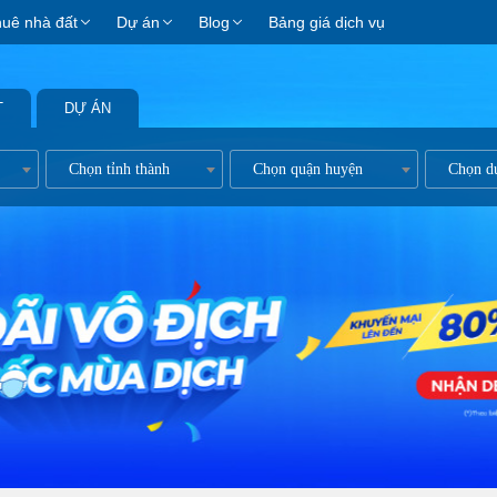
huê nhà đất
Dự án
Blog
Bảng giá dịch vụ
T
DỰ ÁN
ản
Chọn tỉnh thành
Chọn quận huyện
Chọn d