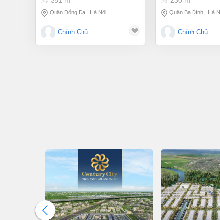
381 m
230 m
Quận Đống Đa
,
Hà Nội
Quận Ba Đình
,
Hà N
Chính Chủ
Chính Chủ