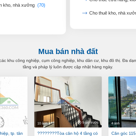
n kho, nhà xưởng
(70)
Cho thuê kho, nhà xư
Mua bán nhà đất
các khu công nghiệp, cụm công nghiệp, khu dân cư, khu đô thị. Đa dạng 
tầng và pháp lý luôn được cập nhật hàng ngày.
9 giờ trước
9 giờ trước
10 ảnh
4 ảnh
????????tòa căn hộ 4 tầng có
căn góc 115m new sài gòn, 3