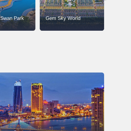
ị Swan Park
Gem Sky World
Biên H
Comple