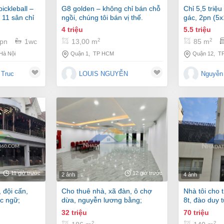
g8 golden – không chỉ bán chỗ
chỉ 5,5 triệu – nhà cấp 4 có
 11 sân chỉ
ngồi, chúng tôi bán vị thế.
gác, 2pn (5x
 chị quan
quận 12
4 triệu
5.5 triệu
2
2
13,00 m
pn
1wc
85 m
Quận 1
,
TP HCM
Hà Nội
Quận 12
,
T
LOUIS NGUYỄN
 Truc
Nguyễn 
11 giờ trước
12 giờ trước
2 ảnh
4 ảnh
cho thuê nhà, xã đàn, ô chợ
nhà tôi cho thuê nhà, 140m2-
c ngữ;
dừa, nguyễn lương bằng;
8t, đào duy 
186m2* 1t -32 tr
bạc -70 tr
32 triệu
70 triệu
2
2