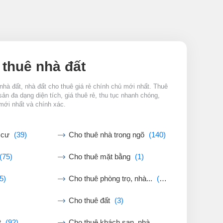
 thuê nhà đất
nhà đất, nhà đất cho thuê giá rẻ chính chủ mới nhất. Thuê
sản đa dạng diện tích, giá thuê rẻ, thu tục nhanh chóng,
mới nhất và chính xác.
g cư
(39)
Cho thuê nhà trong ngõ
(140)
(75)
Cho thuê mặt bằng
(1)
5)
Cho thuê phòng trọ, nhà...
(27)
Cho thuê đất
(3)
t
(92)
Cho thuê khách sạn, nhà...
(0)