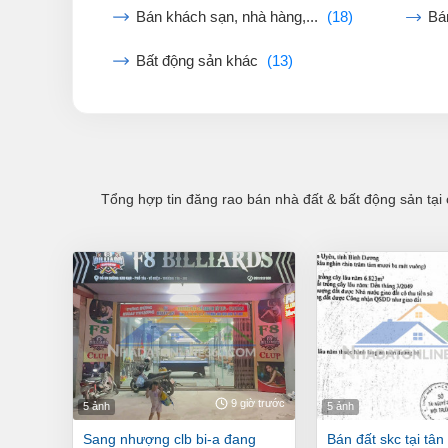
Bán khách sạn, nhà hàng,...
(18)
Bá
Bất động sản khác
(13)
Tổng hợp tin đăng rao bán nhà đất & bất động sản tại 
9 giờ trước
5 ảnh
5 ảnh
sang nhượng clb bi-a đang
bán đất skc tại tân hiệp, tp. tân