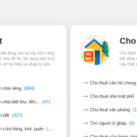
t
Cho
 bất động sản tại các khu công
Cho thuê 
 khu đô thị. Đa dạng diện tích,
bất động 
ơ sở hạ tầng và pháp lý luôn
cập nhật 
Cho thuê căn hộ chun
n nhà riêng
(664)
Cho thuê nhà mặt phố
 nhà biệt thự, liền...
(47)
Cho thuê văn phòng
(1
n đất
(427)
Tìm người ở ghép
(0)
n cửa hàng, kiot, quán
(43)
Cho thuê cửa hàng, kio