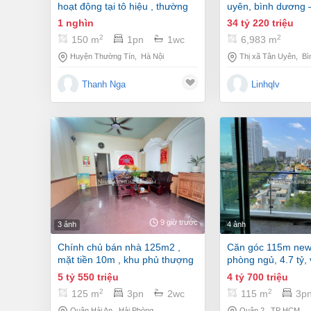
hoạt động tại tô hiệu , thường
uyên, bình dương 
tín, hà nội
34 tỷ 220 triệu
1 nghìn
2
2
6,983 m
150 m
1pn
1wc
Thị xã Tân Uyên
,
Bì
Huyện Thường Tín
,
Hà Nội
Linhqlv
Thanh Nga
9 giờ trước
3 ảnh
4 ảnh
chính chủ bán nhà 125m2 ,
căn góc 115m new sài gòn, 3
mặt tiền 10m , khu phủ thượng
phòng ngủ, 4.7 tỷ,
đoạn , hải an
mát
5 tỷ 550 triệu
4 tỷ 700 triệu
2
2
125 m
3pn
2wc
115 m
3p
Quận Hải An
,
Hải Phòng
Quận 2
,
TP HCM