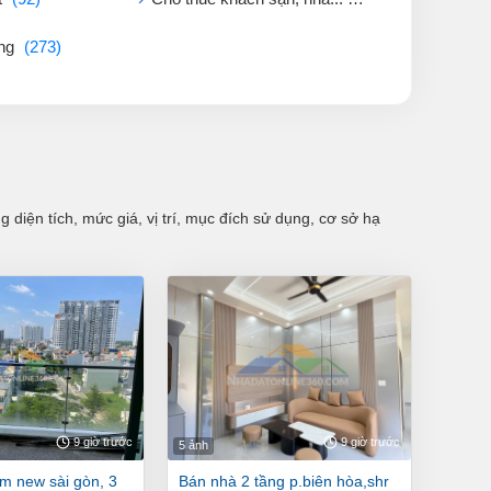
ởng
(273)
diện tích, mức giá, vị trí, mục đích sử dụng, cơ sở hạ
9 giờ trước
9 giờ trước
5 ảnh
bán nhà 2 tầng p.biên hòa,shr