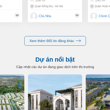
186 m
140 m
ội
Quận Đống Đa
,
Hà Nội
Quận Hoàn 
Chủ Nhà
Chính 
Xem thêm 665 tin đăng khác
Dự án nổi bật
Cập nhật các dự án đang giao dịch trên thị trường