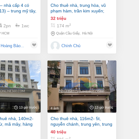
cho thuê nhà, trung hòa, vũ
13) – trung mỹ tây,
phạm hàm, trần kim xuyến;
174m2* 1t -32 tr
32 triệu
2
2pn
1wc
174 m
P HCM
Quận Cầu Giấy
,
Hà Nội
Hoàng Bảo...
Chính Chủ
13 giờ trước
13 giờ trước
4 ảnh
cho thuê nhà, 116m2- 5t,
từ, mã mây, hàng
nguyễn chánh, trung yên, trung
kính -40 tr
40 triệu
2