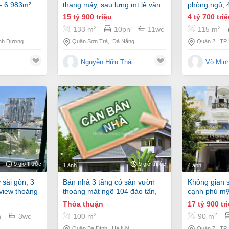
– 6.983m²
thang máy, sau lưng mt lê văn
phòng ngủ, 4
thứ gần biển võ nguyên giáp
mát
15 tỷ 900 triệu
4 tỷ 700 tri
2
2
133 m
10pn
11wc
115 m
nh Dương
Quận Sơn Trà
,
Đà Nẵng
Quận 2
,
TP
Nguyễn Hữu Thái
Võ Min
9 giờ trước
9 giờ trước
1 ảnh
4 ảnh
bán nhà 3 tầng có sân vườn
không gian sống đẳng cấp,
 view thoáng
thoáng mát ngõ 104 đào tấn,
cạnh phú mỹ
0904152396
xin xò
Thỏa thuận
17 tỷ 900 tr
2
2
n
3wc
100 m
90 m
Quận Ba Đình
,
Hà Nội
Quận 7
,
TP