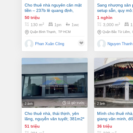
cho thuê nhà nguyên căn mặt
sang nhượng sân pickleball –
tiền – 237b lê quang định,
setup sẵn, quy mô:
phường gia định
việc vận hành! anh
50 triệu
1 nghìn
tâm thì liên hệ ạ!
2
2
130 m
1pn
1wc
3,000 m
1
Quận Bình Thạnh
,
TP HCM
Quận Bắc Từ Liêm
,
Phan Xuân Công
Nguyen Thanh
11 giờ trước
2 ảnh
2 ảnh
cho thuê nhà, thái thịnh, yên
mình cho thuê nhà, đội cấn,
lãng, nguyễn văn tuyết; 381m2*
giang văn minh, đố
1t -51 tr
230m2* 2t -36 tr
51 triệu
36 triệu
2
2