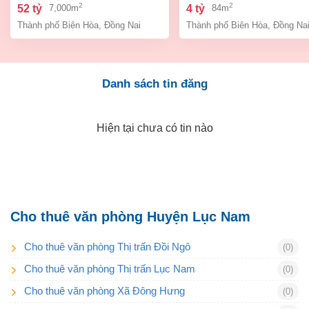
bình, thành phố biên hòa,
an bình biên hòa đồng 
2
2
52 tỷ
4 tỷ
7,000m
84m
đồng nai giá 52 tỷ
giá chỉ 4 tỷ
Thành phố Biên Hòa
,
Đồng Nai
Thành phố Biên Hòa
,
Đồng Na
Danh sách tin đăng
Hiện tại chưa có tin nào
Cho thuê văn phòng Huyện Lục Nam
Cho thuê văn phòng Thị trấn Đồi Ngô
(0)
Cho thuê văn phòng Thị trấn Lục Nam
(0)
Cho thuê văn phòng Xã Đông Hưng
(0)