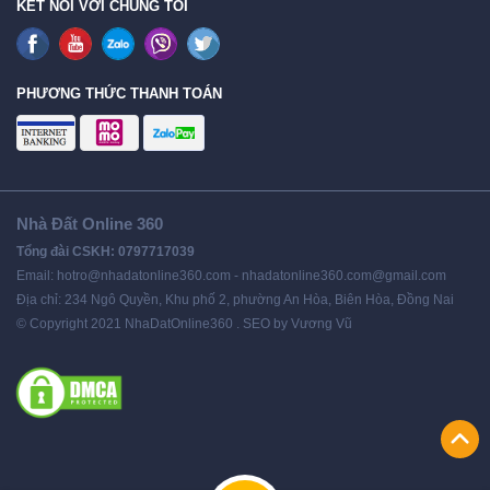
KẾT NỐI VỚI CHÚNG TÔI
PHƯƠNG THỨC THANH TOÁN
Nhà Đất Online 360
Tổng đài CSKH: 0797717039
Email: hotro@nhadatonline360.com - nhadatonline360.com@gmail.com
Địa chỉ: 234 Ngô Quyền, Khu phố 2, phường An Hòa, Biên Hòa, Đồng Nai
© Copyright 2021 NhaDatOnline360 . SEO by Vương Vũ