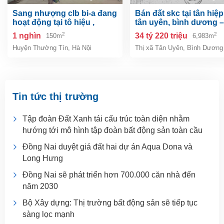
sang nhượng clb bi-a đang
bán đất skc tại tân hiệp, tp.
hoạt động tại tô hiệu ,
tân uyên, bình dương –
thường tín, hà nội
6.983m²
2
2
1 nghìn
34 tỷ 220 triệu
150m
6,983m
Huyện Thường Tín
,
Hà Nội
Thị xã Tân Uyên
,
Bình Dương
Tin tức thị trường
Tập đoàn Đất Xanh tái cấu trúc toàn diện nhằm
hướng tới mô hình tập đoàn bất động sản toàn cầu
Đồng Nai duyệt giá đất hai dự án Aqua Dona và
Long Hưng
Đồng Nai sẽ phát triển hơn 700.000 căn nhà đến
năm 2030
Bộ Xây dựng: Thị trường bất động sản sẽ tiếp tục
sàng lọc mạnh