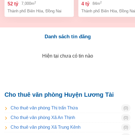
bình, thành phố biên hòa,
an bình biên hòa đồng 
2
2
52 tỷ
4 tỷ
7,000m
84m
đồng nai giá 52 tỷ
giá chỉ 4 tỷ
Thành phố Biên Hòa
,
Đồng Nai
Thành phố Biên Hòa
,
Đồng Na
Danh sách tin đăng
Hiện tại chưa có tin nào
Cho thuê văn phòng Huyện Lương Tài
Cho thuê văn phòng Thị trấn Thứa
(0)
Cho thuê văn phòng Xã An Thịnh
(0)
Cho thuê văn phòng Xã Trung Kênh
(0)