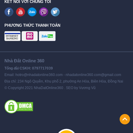
KẾT NỐI VỚI CHÚNG TÔI
PHƯƠNG THỨC THANH TOÁN
Nhà Đất Online 360
Tổng đài CSKH: 0797717039
Email: hotro@nhadatonline360.com - nhadatonline360.com@gmail.com
Địa chỉ: 234 Ngô Quyền, Khu phố 2, phường An Hòa, Biên Hòa, Đồng Nai
© Copyright 2021 NhaDatOnline360 . SEO by Vương Vũ