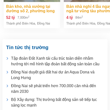
bán kho, nhà xưởng tại
bán nhà nghỉ 4 lầu ngay
đường số 2, phường long
ngã tư vũng tàu phườ
bình, thành phố biên hòa,
an bình biên hòa đồng 
2
2
52 tỷ
4 tỷ
7,000m
84m
đồng nai giá 52 tỷ
giá chỉ 4 tỷ
Thành phố Biên Hòa
,
Đồng Nai
Thành phố Biên Hòa
,
Đồng Na
Tin tức thị trường
Tập đoàn Đất Xanh tái cấu trúc toàn diện nhằm
hướng tới mô hình tập đoàn bất động sản toàn cầu
Đồng Nai duyệt giá đất hai dự án Aqua Dona và
Long Hưng
Đồng Nai sẽ phát triển hơn 700.000 căn nhà đến
năm 2030
Bộ Xây dựng: Thị trường bất động sản sẽ tiếp tục
sàng lọc mạnh