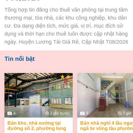
Tổng hợp tin đăng cho thuê văn phòng tại trung tâm
thương mại, tòa nhà, các khu công nghiệp, khu dân
cư. Đa dạng diện tích, mức giá, vị trí, mục đích sử
dụng và thời hạn cho thuê luôn được cập nhật hàng
ngày. Huyện Lương Tài Giá Rẻ, Cập Nhật T08/2026
Tin nổi bật
4
3 giờ trước
8
3 giờ
bán kho, nhà xưởng tại
bán nhà nghỉ 4 lầu ngay
đường số 2, phường long
ngã tư vũng tàu phườ