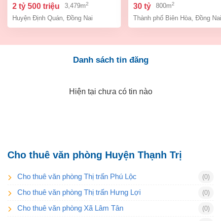
– đồng na
biên hòa dt 800m2 giá 3
2
2
2 tỷ 500 triệu
30 tỷ
3,479m
800m
Huyện Định Quán
,
Đồng Nai
Thành phố Biên Hòa
,
Đồng Na
Danh sách tin đăng
Hiện tại chưa có tin nào
Cho thuê văn phòng Huyện Thạnh Trị
Cho thuê văn phòng Thị trấn Phú Lộc
(0)
Cho thuê văn phòng Thị trấn Hưng Lợi
(0)
Cho thuê văn phòng Xã Lâm Tân
(0)