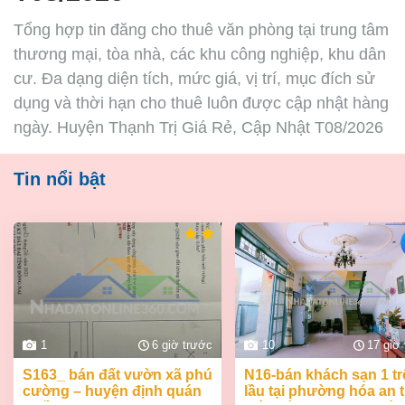
Tổng hợp tin đăng cho thuê văn phòng tại trung tâm
thương mại, tòa nhà, các khu công nghiệp, khu dân
cư. Đa dạng diện tích, mức giá, vị trí, mục đích sử
dụng và thời hạn cho thuê luôn được cập nhật hàng
ngày. Huyện Thạnh Trị Giá Rẻ, Cập Nhật T08/2026
Tin nổi bật
1
6 giờ trước
10
17 giờ
s163_ bán đất vườn xã phú
n16-bán khách sạn 1 trệt 2
cường – huyện định quán
lầu tại phường hóa an 