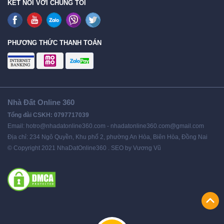
KẾT NỐI VỚI CHÚNG TÔI
PHƯƠNG THỨC THANH TOÁN
Nhà Đất Online 360
Tổng đài CSKH: 0797717039
Email: hotro@nhadatonline360.com - nhadatonline360.com@gmail.com
Địa chỉ: 234 Ngô Quyền, Khu phố 2, phường An Hòa, Biên Hòa, Đồng Nai
© Copyright 2021 NhaDatOnline360 . SEO by Vương Vũ