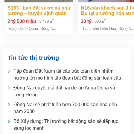
s163_ bán đất vườn xã phú
n16-bán khách sạn 1 trệt 2
cường – huyện định quán
lầu tại phường hóa an 
– đồng na
biên hòa dt 800m2 giá 3
2
2
2 tỷ 500 triệu
30 tỷ
3,479m
800m
Huyện Định Quán
,
Đồng Nai
Thành phố Biên Hòa
,
Đồng Na
Tin tức thị trường
Tập đoàn Đất Xanh tái cấu trúc toàn diện nhằm
hướng tới mô hình tập đoàn bất động sản toàn cầu
Đồng Nai duyệt giá đất hai dự án Aqua Dona và
Long Hưng
Đồng Nai sẽ phát triển hơn 700.000 căn nhà đến
năm 2030
Bộ Xây dựng: Thị trường bất động sản sẽ tiếp tục
sàng lọc mạnh