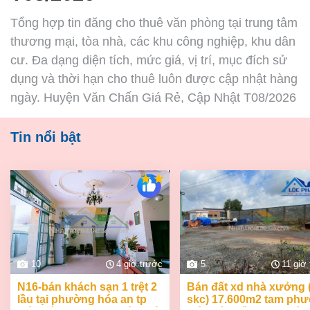
Tổng hợp tin đăng cho thuê văn phòng tại trung tâm
thương mại, tòa nhà, các khu công nghiệp, khu dân
cư. Đa dạng diện tích, mức giá, vị trí, mục đích sử
dụng và thời hạn cho thuê luôn được cập nhật hàng
ngày. Huyện Văn Chấn Giá Rẻ, Cập Nhật T08/2026
Tin nổi bật
10
4 giờ trước
5
11 giờ
n16-bán khách sạn 1 trệt 2
bán đất xd nhà xưởng (
lầu tại phường hóa an tp
skc) 17.600m2 tam ph