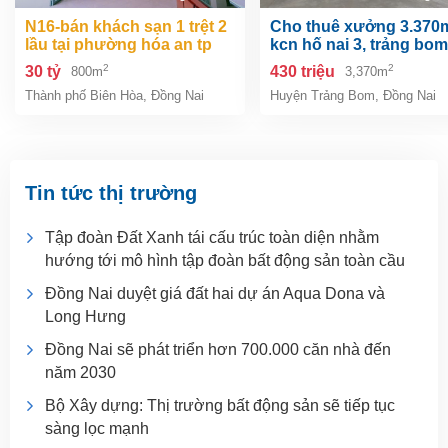
n16-bán khách sạn 1 trệt 2
cho thuê xưởng 3.370m2 .
lầu tại phường hóa an tp
kcn hố nai 3, trảng bom
biên hòa dt 800m2 giá 30 tỷ
đồng nai
2
2
30 tỷ
430 triệu
800m
3,370m
Thành phố Biên Hòa
,
Đồng Nai
Huyện Trảng Bom
,
Đồng Nai
Tin tức thị trường
Tập đoàn Đất Xanh tái cấu trúc toàn diện nhằm
hướng tới mô hình tập đoàn bất động sản toàn cầu
Đồng Nai duyệt giá đất hai dự án Aqua Dona và
Long Hưng
Đồng Nai sẽ phát triển hơn 700.000 căn nhà đến
năm 2030
Bộ Xây dựng: Thị trường bất động sản sẽ tiếp tục
sàng lọc mạnh