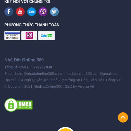
KẾT NỐI VỚI CHÚNG TÔI
PHƯƠNG THỨC THANH TOÁN
Nhà Đất Online 360
Tổng đài CSKH: 0797717039
Email: hotro@nhadatonline360.com - nhadatonline360.com@gmail.com
Địa chỉ: 234 Ngô Quyền, Khu phố 2, phường An Hòa, Biên Hòa, Đồng Nai
© Copyright 2021 NhaDatOnline360 . SEO by Vương Vũ