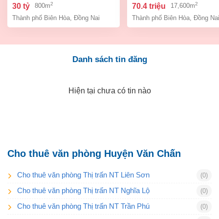
biên hòa dt 800m2 giá 30 tỷ
biên hòa đồng nai giá 7
2
2
30 tỷ
70.4 triệu
800m
17,600m
tỷ
Thành phố Biên Hòa
,
Đồng Nai
Thành phố Biên Hòa
,
Đồng Na
Danh sách tin đăng
Hiện tại chưa có tin nào
Cho thuê văn phòng Huyện Văn Chấn
Cho thuê văn phòng Thị trấn NT Liên Sơn
(0)
Cho thuê văn phòng Thị trấn NT Nghĩa Lộ
(0)
Cho thuê văn phòng Thị trấn NT Trần Phú
(0)