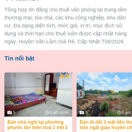
Tổng hợp tin đăng cho thuê văn phòng tại trung tâm
thương mại, tòa nhà, các khu công nghiệp, khu dân
cư. Đa dạng diện tích, mức giá, vị trí, mục đích sử
dụng và thời hạn cho thuê luôn được cập nhật hàng
ngày. Huyện Văn Lâm Giá Rẻ, Cập Nhật T08/2026
Tin nổi bật
5
8 giờ trước
5
8 giờ
bán nhà nghỉ tại phường
bán lô đất 3 mặt tiền thị
phước tân biên hoà 1 trệt 2
trấn ngãi giao huyện c