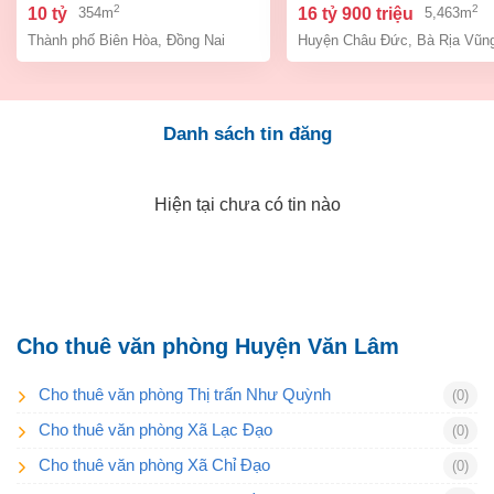
lầu 354m2 giá chỉ 10 tỷ
đức bà rịa vũng tàu giá
2
2
10 tỷ
16 tỷ 900 triệu
354m
5,463m
tỷ 9
Thành phố Biên Hòa
,
Đồng Nai
Huyện Châu Đức
,
Bà Rịa Vũn
Danh sách tin đăng
Hiện tại chưa có tin nào
Cho thuê văn phòng Huyện Văn Lâm
Cho thuê văn phòng Thị trấn Như Quỳnh
(0)
Cho thuê văn phòng Xã Lạc Đạo
(0)
Cho thuê văn phòng Xã Chỉ Đạo
(0)