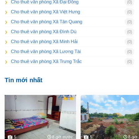
Cho thuê văn phòng Xã Đại Đồng
(0)
Cho thuê văn phòng Xã Việt Hưng
(0)
Cho thuê văn phòng Xã Tân Quang
(0)
Cho thuê văn phòng Xã Đình Dù
(0)
Cho thuê văn phòng Xã Minh Hải
(0)
Cho thuê văn phòng Xã Lương Tài
(0)
Cho thuê văn phòng Xã Trưng Trắc
(0)
Tin mới nhất
5
8 giờ trước
5
8 giờ