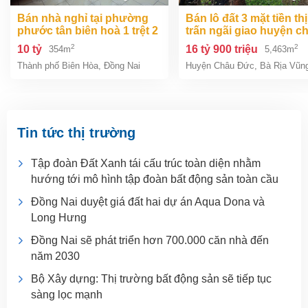
bán nhà nghỉ tại phường
bán lô đất 3 mặt tiền thị
phước tân biên hoà 1 trệt 2
trấn ngãi giao huyện c
lầu 354m2 giá chỉ 10 tỷ
đức bà rịa vũng tàu giá
2
2
10 tỷ
16 tỷ 900 triệu
354m
5,463m
tỷ 9
Thành phố Biên Hòa
,
Đồng Nai
Huyện Châu Đức
,
Bà Rịa Vũn
Tin tức thị trường
Tập đoàn Đất Xanh tái cấu trúc toàn diện nhằm
hướng tới mô hình tập đoàn bất động sản toàn cầu
Đồng Nai duyệt giá đất hai dự án Aqua Dona và
Long Hưng
Đồng Nai sẽ phát triển hơn 700.000 căn nhà đến
năm 2030
Bộ Xây dựng: Thị trường bất động sản sẽ tiếp tục
sàng lọc mạnh