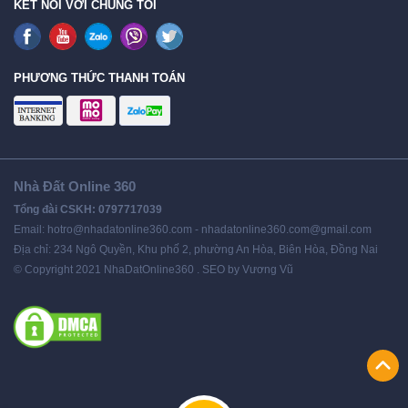
KẾT NỐI VỚI CHÚNG TÔI
PHƯƠNG THỨC THANH TOÁN
Nhà Đất Online 360
Tổng đài CSKH: 0797717039
Email: hotro@nhadatonline360.com - nhadatonline360.com@gmail.com
Địa chỉ: 234 Ngô Quyền, Khu phố 2, phường An Hòa, Biên Hòa, Đồng Nai
© Copyright 2021 NhaDatOnline360 . SEO by Vương Vũ