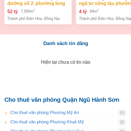
đường số 2, phường long
ngã tư vũng tàu phườ
bình, thành phố biên hòa,
an bình biên hòa đồng 
2
2
52 tỷ
4 tỷ
7,000m
84m
đồng nai giá 52 tỷ
giá chỉ 4 tỷ
Thành phố Biên Hòa
,
Đồng Nai
Thành phố Biên Hòa
,
Đồng Na
Danh sách tin đăng
Hiện tại chưa có tin nào
Cho thuê văn phòng Quận Ngũ Hành Sơn
Cho thuê văn phòng Phường Mỹ An
(0)
Cho thuê văn phòng Phường Khuê Mỹ
(0)