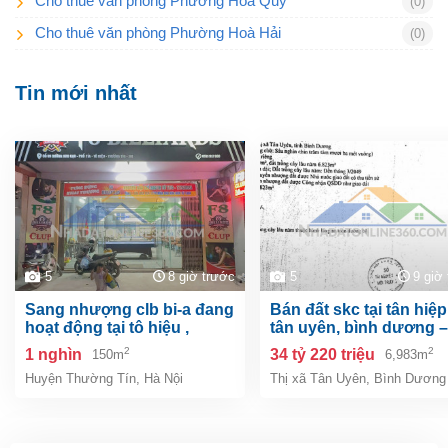
Cho thuê văn phòng Phường Hoà Quý
(0)
Cho thuê văn phòng Phường Hoà Hải
(0)
Tin mới nhất
5
8 giờ trước
5
9 giờ
sang nhượng clb bi-a đang
bán đất skc tại tân hiệp, tp.
hoạt động tại tô hiệu ,
tân uyên, bình dương –
thường tín, hà nội
6.983m²
2
2
1 nghìn
34 tỷ 220 triệu
150m
6,983m
Huyện Thường Tín
,
Hà Nội
Thị xã Tân Uyên
,
Bình Dương