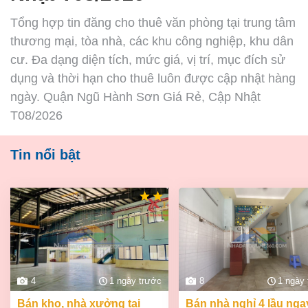
Tổng hợp tin đăng cho thuê văn phòng tại trung tâm
thương mại, tòa nhà, các khu công nghiệp, khu dân
cư. Đa dạng diện tích, mức giá, vị trí, mục đích sử
dụng và thời hạn cho thuê luôn được cập nhật hàng
ngày. Quận Ngũ Hành Sơn Giá Rẻ, Cập Nhật
T08/2026
Tin nổi bật
4
1 ngày trước
8
1 ngày
bán kho, nhà xưởng tại
bán nhà nghỉ 4 lầu ngay