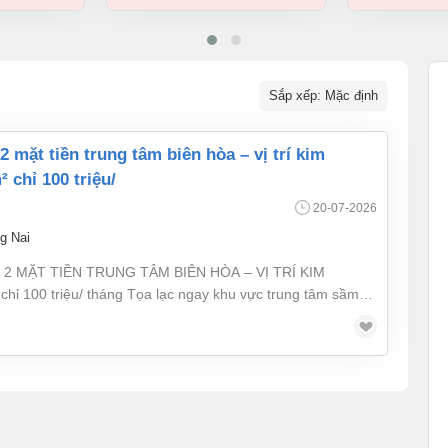
Sắp xếp: Mặc định
chỉ 100 triệu/
20-07-2026
g Nai
 MẶT TIỀN TRUNG TÂM BIÊN HÒA – VỊ TRÍ KIM
a lạc ngay khu vực trung tâm sầm
 diện Trung tâm thương mại Vincom và hệ thống cửa hàng
g người qua lại cực lớn. Thông tin tài sản: • Diện
 cấu: 1 trệt + 3 lầu • Góc 2 mặt tiền thông thoáng, nhận
 Phù hợp: Ngân hàng, trung tâm đào tạo, showroom, văn
n, phòng khám, chuỗi bán lẻ, trung tâm thương mại... Giá