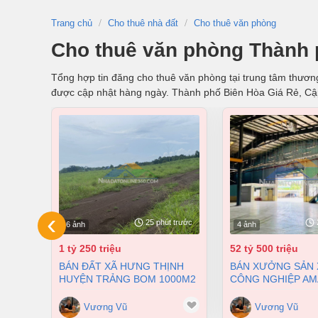
Trang chủ
Cho thuê nhà đất
Cho thuê văn phòng
Cho thuê văn phòng Thành 
Tổng hợp tin đăng cho thuê văn phòng tại trung tâm thương 
được cập nhật hàng ngày. Thành phố Biên Hòa Giá Rẻ, C
‹
25 phút trước
6 ảnh
4 ảnh
1 tỷ 250 triệu
52 tỷ 500 triệu
BÁN ĐẤT XÃ HƯNG THỊNH
BÁN XƯỞNG SẢN XUẤT KHU
HUYỆN TRẢNG BOM 1000M2
CÔNG NGHIỆP AM
CHỈ 1,25 TỶ
HÒA ĐỒNG NAI 70
52,5 TỶ
Vương Vũ
Vương Vũ