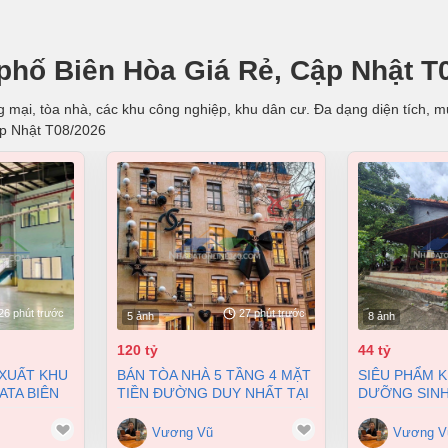
phố Biên Hòa Giá Rẻ, Cập Nhật T
mại, tòa nhà, các khu công nghiệp, khu dân cư. Đa dạng diện tích, mức
ập Nhật T08/2026
26 phút trước
27 phút trước
5 ảnh
8 ảnh
120 tỷ
44 tỷ
BÁN TÒA NHÀ 5 TẦNG 4 MẶT
SIÊU PHẨM KHU NGHỈ
ATA BIÊN
TIỀN ĐƯỜNG DUY NHẤT TẠI
DƯỠNG SINH
00M2 GIÁ
TP PHÚ QUỐC DT 633M2 GIÁ
– PHƯỜNG TÂ
120 TỶ
HCM
Vương Vũ
Vương V