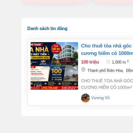
Danh sách tin đăng
cho thuê tòa nhà góc 2 mặt tiền trung tâm biên hòa – vị trí kim
cương hiếm có 1000m² 
100 triệu
2
1,000 m
Thành phố Biên Hòa
,
Đồn
CHO THUÊ TÒA NHÀ GÓC 2
7 ảnh
CƯƠNG HIẾM CÓ 1000m² chỉ 100 triệu/ tháng Tọ
uất nhất TP. Biên Hòa, đối
Vương Vũ
FPT, sở hữu vị trí đắc địa với lưu lượn
tích sử dụng: 1.000m² • Kết
diện thương hiệu cực tốt •
phòng đại diện, thẩm mỹ việ
thuê: 100 triệu đồng/tháng Thời hạn hợp đồng: 5 – 10 năm Lợi thế nổi bật: Vị trí trung