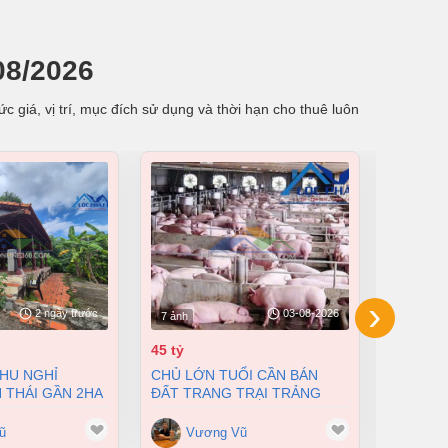
08/2026
 giá, vị trí, mục đích sử dụng và thời hạn cho thuê luôn
›
2 ngày trước
03-08-2026
7 ảnh
6 ảnh
45 tỷ
472 triệ
CHỦ LỚN TUỔI CẦN BÁN
CHO THUÊ NHÀ XƯỞNG
 THÁI GẦN 2HA
ĐẤT TRANG TRẠI TRẢNG
CHẤT L
N HẢI, TP.
BOM DIỆN TÍCH 7HA GIÁ CHỈ
NHƠN TR
45 TỶ ( GIÁ CŨ 60 TỶ)
CHỈ 4,3
ũ
Vương Vũ
Vư