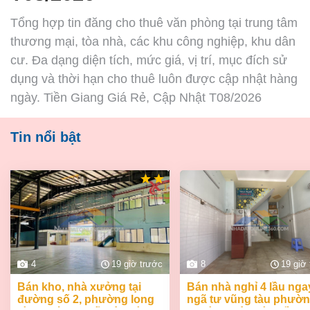
Tổng hợp tin đăng cho thuê văn phòng tại trung tâm
thương mại, tòa nhà, các khu công nghiệp, khu dân
cư. Đa dạng diện tích, mức giá, vị trí, mục đích sử
dụng và thời hạn cho thuê luôn được cập nhật hàng
ngày. Tiền Giang Giá Rẻ, Cập Nhật T08/2026
Tin nổi bật
4
19 giờ trước
8
19 giờ
bán kho, nhà xưởng tại
bán nhà nghỉ 4 lầu ngay
đường số 2, phường long
ngã tư vũng tàu phườ