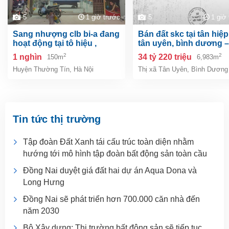
5
1 giờ trước
5
1 giờ
sang nhượng clb bi-a đang
bán đất skc tại tân hiệp, tp.
hoạt động tại tô hiệu ,
tân uyên, bình dương –
thường tín, hà nội
6.983m²
2
2
1 nghìn
34 tỷ 220 triệu
150m
6,983m
Huyện Thường Tín
,
Hà Nội
Thị xã Tân Uyên
,
Bình Dương
Tin tức thị trường
Tập đoàn Đất Xanh tái cấu trúc toàn diện nhằm
hướng tới mô hình tập đoàn bất động sản toàn cầu
Đồng Nai duyệt giá đất hai dự án Aqua Dona và
Long Hưng
Đồng Nai sẽ phát triển hơn 700.000 căn nhà đến
năm 2030
Bộ Xây dựng: Thị trường bất động sản sẽ tiếp tục