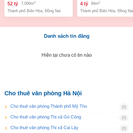
bình, thành phố biên hòa,
an bình biên hòa đồng 
2
2
52 tỷ
4 tỷ
7,000m
84m
đồng nai giá 52 tỷ
giá chỉ 4 tỷ
Thành phố Biên Hòa
,
Đồng Nai
Thành phố Biên Hòa
,
Đồng Na
Danh sách tin đăng
Hiện tại chưa có tin nào
Cho thuê văn phòng Hà Nội
Cho thuê văn phòng Thành phố Mỹ Tho
(0)
Cho thuê văn phòng Thị xã Gò Công
(0)
Cho thuê văn phòng Thị xã Cai Lậy
(0)