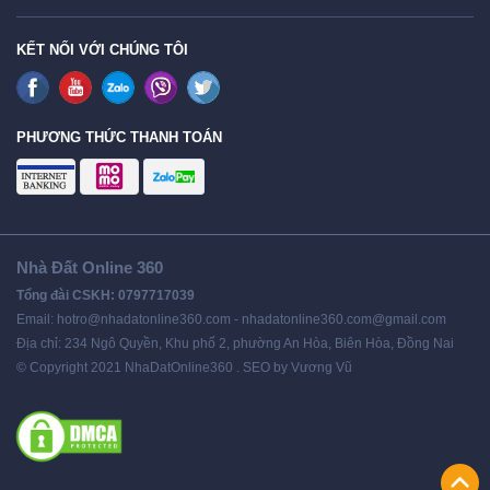
KẾT NỐI VỚI CHÚNG TÔI
PHƯƠNG THỨC THANH TOÁN
Nhà Đất Online 360
Tổng đài CSKH: 0797717039
Email: hotro@nhadatonline360.com - nhadatonline360.com@gmail.com
Địa chỉ: 234 Ngô Quyền, Khu phố 2, phường An Hòa, Biên Hòa, Đồng Nai
© Copyright 2021 NhaDatOnline360 . SEO by Vương Vũ