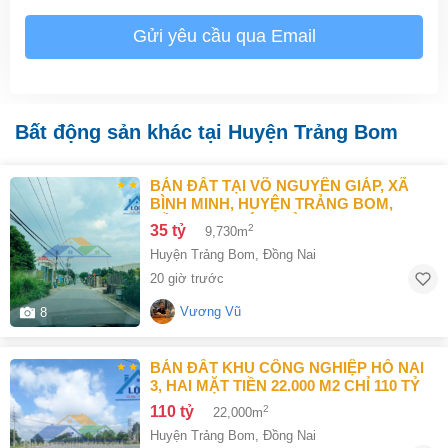
Gửi yêu cầu qua Email
Bất động sản khác tại Huyện Trảng Bom
BÁN ĐẤT TẠI VÕ NGUYÊN GIÁP, XÃ
BÌNH MINH, HUYỆN TRẢNG BOM,
ĐỒNG NAI GIÁ 35 TỶ
35 tỷ
2
9,730m
Huyện Trảng Bom
,
Đồng Nai
20 giờ trước
Vương Vũ
8
BÁN ĐẤT KHU CÔNG NGHIỆP HỐ NAI
3, HAI MẶT TIỀN 22.000 M2 CHỈ 110 TỶ
110 tỷ
2
22,000m
Huyện Trảng Bom
,
Đồng Nai