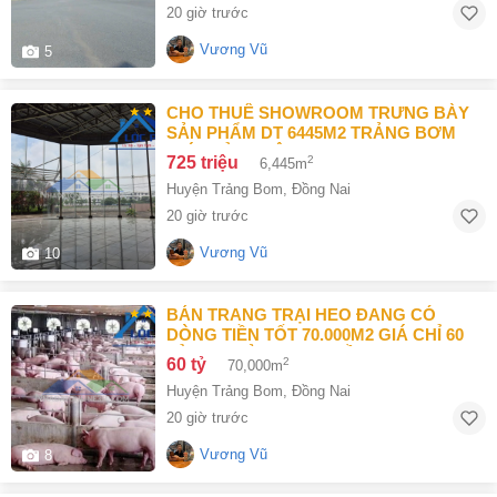
20 giờ trước
Vương Vũ
5
CHO THUÊ SHOWROOM TRƯNG BÀY
SẢN PHẨM DT 6445M2 TRẢNG BƠM
GIÁ CHỈ 4,5 ĐÔ
725 triệu
2
6,445m
Huyện Trảng Bom
,
Đồng Nai
20 giờ trước
Vương Vũ
10
BÁN TRANG TRẠI HEO ĐANG CÓ
DÒNG TIỀN TỐT 70.000M2 GIÁ CHỈ 60
TỶ TẠI TRẢNG BOM ĐỒNG NAI
60 tỷ
2
70,000m
Huyện Trảng Bom
,
Đồng Nai
20 giờ trước
Vương Vũ
8