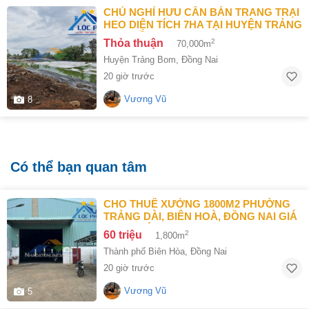
CHỦ NGHỈ HƯU CẦN BÁN TRANG TRẠI
HEO DIỆN TÍCH 7HA TẠI HUYỆN TRẢNG
BOM ĐỒNG NAI
Thỏa thuận
2
70,000m
Huyện Trảng Bom
,
Đồng Nai
20 giờ trước
Vương Vũ
8
Có thể bạn quan tâm
CHO THUÊ XƯỞNG 1800M2 PHƯỜNG
TRẢNG DÀI, BIÊN HOÀ, ĐỒNG NAI GIÁ
60TR/THÁNG
60 triệu
2
1,800m
Thành phố Biên Hòa
,
Đồng Nai
20 giờ trước
Vương Vũ
5