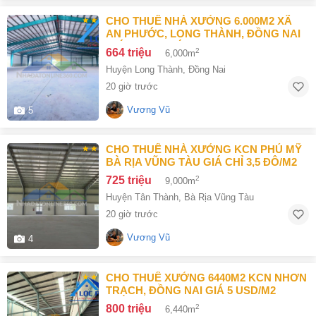
CHO THUÊ NHÀ XƯỞNG 6.000M2 XÃ
AN PHƯỚC, LONG THÀNH, ĐỒNG NAI
GIÁ 664TR/THÁNG
664 triệu
2
6,000m
Huyện Long Thành
,
Đồng Nai
20 giờ trước
Vương Vũ
5
CHO THUÊ NHÀ XƯỞNG KCN PHÚ MỸ
BÀ RỊA VŨNG TÀU GIÁ CHỈ 3,5 ĐÔ/M2
725 triệu
2
9,000m
Huyện Tân Thành
,
Bà Rịa Vũng Tàu
20 giờ trước
Vương Vũ
4
CHO THUÊ XƯỞNG 6440M2 KCN NHƠN
TRẠCH, ĐỒNG NAI GIÁ 5 USD/M2
800 triệu
2
6,440m