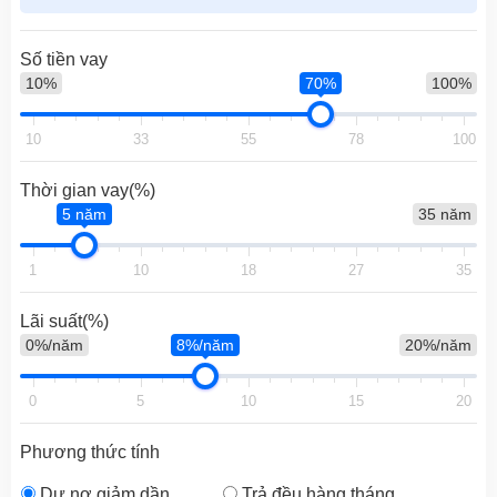
Số tiền vay
10%
70%
100%
10
33
55
78
100
Thời gian vay(%)
5 năm
35 năm
1
10
18
27
35
Lãi suất(%)
0%/năm
8%/năm
20%/năm
0
5
10
15
20
Phương thức tính
Dư nợ giảm dần
Trả đều hàng tháng