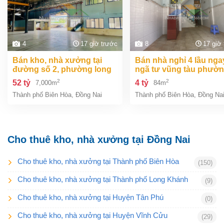
4
17 giờ trước
8
17 giờ
bán kho, nhà xưởng tại
bán nhà nghỉ 4 lầu ngay
đường số 2, phường long
ngã tư vũng tàu phườ
bình, thành phố biên hòa,
an bình biên hòa đồng 
2
2
52 tỷ
4 tỷ
7,000m
84m
đồng nai giá 52 tỷ
giá chỉ 4 tỷ
Thành phố Biên Hòa
,
Đồng Nai
Thành phố Biên Hòa
,
Đồng Na
Cho thuê kho, nhà xưởng tại Đồng Nai
Cho thuê kho, nhà xưởng tại Thành phố Biên Hòa
(150)
Cho thuê kho, nhà xưởng tại Thành phố Long Khánh
(9)
Cho thuê kho, nhà xưởng tại Huyện Tân Phú
(0)
Cho thuê kho, nhà xưởng tại Huyện Vĩnh Cửu
(29)