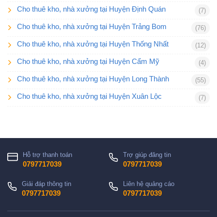
Cho thuê kho, nhà xưởng tại Huyện Định Quán
(7)
Cho thuê kho, nhà xưởng tại Huyện Trảng Bom
(76)
Cho thuê kho, nhà xưởng tại Huyện Thống Nhất
(12)
Cho thuê kho, nhà xưởng tại Huyện Cẩm Mỹ
(4)
Cho thuê kho, nhà xưởng tại Huyện Long Thành
(55)
Cho thuê kho, nhà xưởng tại Huyện Xuân Lộc
(7)
Hỗ trợ thanh toán
Trợ giúp đăng tin
0797717039
0797717039
Giải đáp thông tin
Liên hệ quảng cáo
0797717039
0797717039