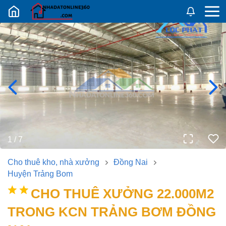
Nhadatban24h.vn
1
/
7
Cho thuê kho, nhà xưởng
Đồng Nai
Huyện Trảng Bom
CHO THUÊ XƯỞNG 22.000M2
TRONG KCN TRẢNG BƠM ĐỒNG