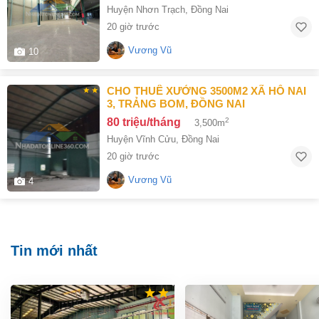
Huyện Nhơn Trạch
,
Đồng Nai
20 giờ trước
Vương Vũ
10
CHO THUÊ XƯỞNG 3500M2 XÃ HỐ NAI
3, TRẢNG BOM, ĐỒNG NAI
80 triệu/tháng
2
3,500m
Huyện Vĩnh Cửu
,
Đồng Nai
20 giờ trước
Vương Vũ
4
Tin mới nhất