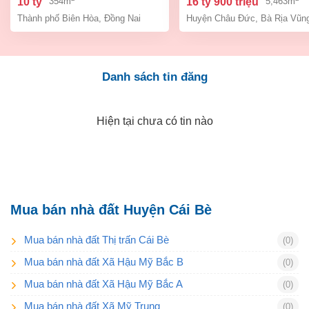
10 tỷ
16 tỷ 900 triệu
354m
5,463m
tỷ 9
Thành phố Biên Hòa
,
Đồng Nai
Huyện Châu Đức
,
Bà Rịa Vũn
Danh sách tin đăng
Hiện tại chưa có tin nào
Mua bán nhà đất Huyện Cái Bè
Mua bán nhà đất Thị trấn Cái Bè
(0)
Mua bán nhà đất Xã Hậu Mỹ Bắc B
(0)
Mua bán nhà đất Xã Hậu Mỹ Bắc A
(0)
Mua bán nhà đất Xã Mỹ Trung
(0)