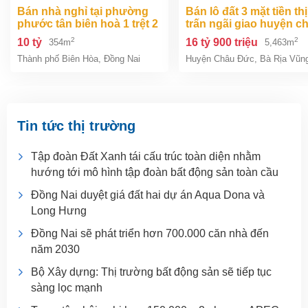
bán nhà nghỉ tại phường
bán lô đất 3 mặt tiền thị
phước tân biên hoà 1 trệt 2
trấn ngãi giao huyện c
lầu 354m2 giá chỉ 10 tỷ
đức bà rịa vũng tàu giá
2
2
10 tỷ
16 tỷ 900 triệu
354m
5,463m
tỷ 9
Thành phố Biên Hòa
,
Đồng Nai
Huyện Châu Đức
,
Bà Rịa Vũn
Tin tức thị trường
Tập đoàn Đất Xanh tái cấu trúc toàn diện nhằm
hướng tới mô hình tập đoàn bất động sản toàn cầu
Đồng Nai duyệt giá đất hai dự án Aqua Dona và
Long Hưng
Đồng Nai sẽ phát triển hơn 700.000 căn nhà đến
năm 2030
Bộ Xây dựng: Thị trường bất động sản sẽ tiếp tục
sàng lọc mạnh