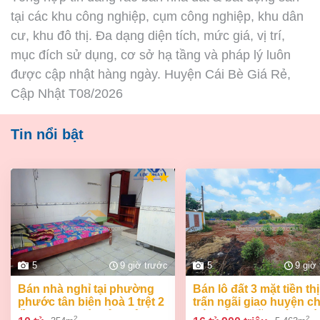
tại các khu công nghiệp, cụm công nghiệp, khu dân
cư, khu đô thị. Đa dạng diện tích, mức giá, vị trí,
mục đích sử dụng, cơ sở hạ tầng và pháp lý luôn
được cập nhật hàng ngày. Huyện Cái Bè Giá Rẻ,
Cập Nhật T08/2026
Tin nổi bật
5
9 giờ trước
5
9 giờ
bán nhà nghỉ tại phường
bán lô đất 3 mặt tiền thị
phước tân biên hoà 1 trệt 2
trấn ngãi giao huyện c
lầu 354m2 giá chỉ 10 tỷ
đức bà rịa vũng tàu giá
2
2