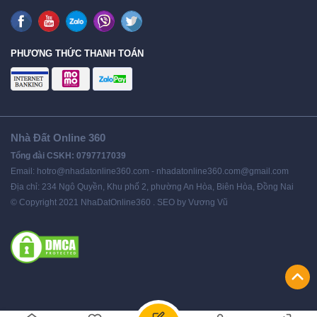
PHƯƠNG THỨC THANH TOÁN
Nhà Đất Online 360
Tổng đài CSKH: 0797717039
Email: hotro@nhadatonline360.com - nhadatonline360.com@gmail.com
Địa chỉ: 234 Ngô Quyền, Khu phố 2, phường An Hòa, Biên Hòa, Đồng Nai
© Copyright 2021 NhaDatOnline360 . SEO by Vương Vũ