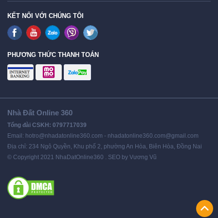
KẾT NỐI VỚI CHÚNG TÔI
PHƯƠNG THỨC THANH TOÁN
Nhà Đất Online 360
Tổng đài CSKH: 0797717039
Email: hotro@nhadatonline360.com - nhadatonline360.com@gmail.com
Địa chỉ: 234 Ngô Quyền, Khu phố 2, phường An Hòa, Biên Hòa, Đồng Nai
© Copyright 2021 NhaDatOnline360 . SEO by Vương Vũ