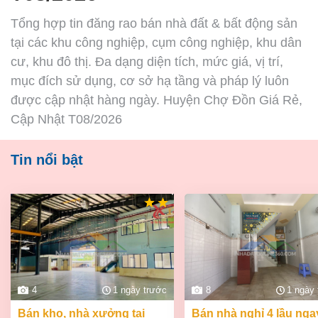
Tổng hợp tin đăng rao bán nhà đất & bất động sản
tại các khu công nghiệp, cụm công nghiệp, khu dân
cư, khu đô thị. Đa dạng diện tích, mức giá, vị trí,
mục đích sử dụng, cơ sở hạ tầng và pháp lý luôn
được cập nhật hàng ngày. Huyện Chợ Đồn Giá Rẻ,
Cập Nhật T08/2026
Tin nổi bật
4
1 ngày trước
8
1 ngày
bán kho, nhà xưởng tại
bán nhà nghỉ 4 lầu ngay