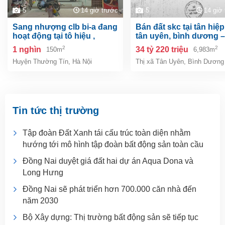
5
14 giờ trước
5
14 giờ
sang nhượng clb bi-a đang
bán đất skc tại tân hiệp, tp.
hoạt động tại tô hiệu ,
tân uyên, bình dương –
thường tín, hà nội
6.983m²
2
2
1 nghìn
34 tỷ 220 triệu
150m
6,983m
Huyện Thường Tín
,
Hà Nội
Thị xã Tân Uyên
,
Bình Dương
Tin tức thị trường
Tập đoàn Đất Xanh tái cấu trúc toàn diện nhằm
hướng tới mô hình tập đoàn bất động sản toàn cầu
Đồng Nai duyệt giá đất hai dự án Aqua Dona và
Long Hưng
Đồng Nai sẽ phát triển hơn 700.000 căn nhà đến
năm 2030
Bộ Xây dựng: Thị trường bất động sản sẽ tiếp tục