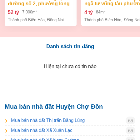
đường số 2, phường long
ngã tư vũng tàu phườ
bình, thành phố biên hòa,
an bình biên hòa đồng 
2
2
52 tỷ
4 tỷ
7,000m
84m
đồng nai giá 52 tỷ
giá chỉ 4 tỷ
Thành phố Biên Hòa
,
Đồng Nai
Thành phố Biên Hòa
,
Đồng Na
Danh sách tin đăng
Hiện tại chưa có tin nào
Mua bán nhà đất Huyện Chợ Đồn
Mua bán nhà đất Thị trấn Bằng Lũng
(0)
Mua bán nhà đất Xã Xuân Lạc
(0)