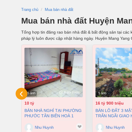
Trang chủ
Mua bán nhà đất
Mua bán nhà đất Huyện Man
Tổng hợp tin đăng rao bán nhà đất & bất động sản tại các k
pháp lý luôn được cập nhật hàng ngày. Huyện Mang Yang 
‹
8 giờ trước
5 ảnh
5 ảnh
10 tỷ
16 tỷ 900 triệu
BÁN NHÀ NGHỈ TẠI PHƯỜNG
BÁN LÔ ĐẤT 3 MẶT TIỀN THỊ
PHƯỚC TÂN BIÊN HOÀ 1
TRẤN NGÃI GIAO
TRỆT 2 LẦU 354M2 GIÁ CHỈ
CHÂU ĐỨC BÀ RỊ
10 TỶ
TÀU GIÁ 16 TỶ 9
Nhu Huynh
Nhu Huynh