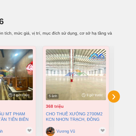
6
 tích, mức giá, vị trí, mục đích sử dụng, cơ sở hạ tầng và
›
8 giờ trước
9 giờ trước
5 ảnh
4 ảnh
368 triệu
230 tỷ
CHO THUÊ XƯỞNG 2700M2
BÁN XƯỞNG TẠI KCN LONG
ÂN TIẾN BIÊN
KCN NHƠN TRẠCH, ĐỒNG
KHÁNH, 
I DIỆN TÍCH
NAI GIÁ 368TR/THÁNG
CHỈ 230
0 TỶ
nh
Vương Vũ
Vư