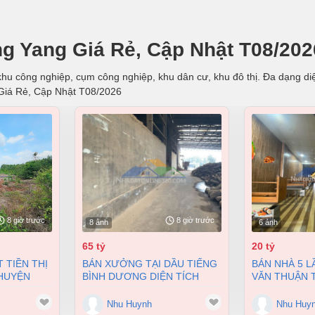
g Yang Giá Rẻ, Cập Nhật T08/202
hu công nghiệp, cụm công nghiệp, khu dân cư, khu đô thị. Đa dạng diện
Giá Rẻ, Cập Nhật T08/2026
8 giờ trước
8 giờ trước
8 ảnh
6 ảnh
65 tỷ
20 tỷ
BÁN XƯỞNG TẠI DẦU TIẾNG
BÁN NHÀ 5 LẦU MT PHẠM
 HUYỆN
BÌNH DƯƠNG DIỆN TÍCH
VĂN THUẬN T
A VŨNG
11400M2 CÓ DÒNG TIỀN 370
HÒA ĐỒNG NA
TRIỆU/THÁNG
168M2 GIÁ 2
Nhu Huynh
Nhu Huy