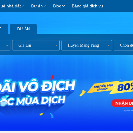
huê nhà đất
Dự án
Blog
Bảng giá dịch vụ
T
DỰ ÁN
ản
Gia Lai
Huyện Mang Yang
Chọn d