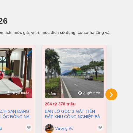
26
 tích, mức giá, vị trí, mục đích sử dụng, cơ sở hạ tầng và
›
20 giờ trước
20 giờ trước
8 ảnh
8 ảnh
264 tỷ 370 triệu
55 tỷ
BÁN LÔ GÓC 3 MẶT TIỀN
BÁN NHÀ XƯỞNG TẠI XUÂN
 LỘC ĐỒNG NAI
ĐẤT KHU CÔNG NGHIỆP BÀ
LỘC ĐỒN
200 TỶ
RỊA VŨNG TÀU DT 105000M2
12500M2
GIÁ CHỈ 100 ĐÔ/M2
ũ
Vương Vũ
Vư