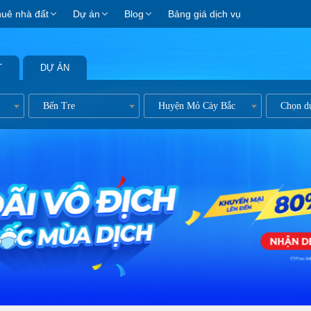
huê nhà đất
Dự án
Blog
Bảng giá dịch vụ
T
DỰ ÁN
ản
Bến Tre
Huyện Mỏ Cày Bắc
Chọn d