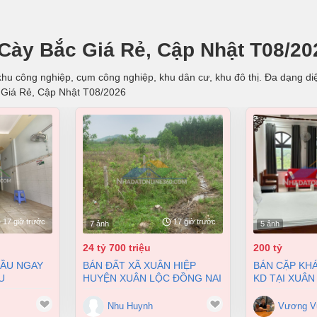
Cày Bắc Giá Rẻ, Cập Nhật T08/20
hu công nghiệp, cụm công nghiệp, khu dân cư, khu đô thị. Đa dạng diện
 Giá Rẻ, Cập Nhật T08/2026
17 giờ trước
17 giờ trước
7 ảnh
5 ảnh
24 tỷ 700 triệu
200 tỷ
BÁN ĐẤT XÃ XUÂN HIỆP
BÁN CẶP KHÁCH SẠN ĐANG
U
HUYỆN XUÂN LỘC ĐỒNG NAI
KD TẠI XUÂN
 BIÊN HÒA
2 MẶT TIỀN 38000M2 GIÁ
9900M2 GIÁ 
 4 TỶ
24,7 TỶ
Nhu Huynh
Vương V