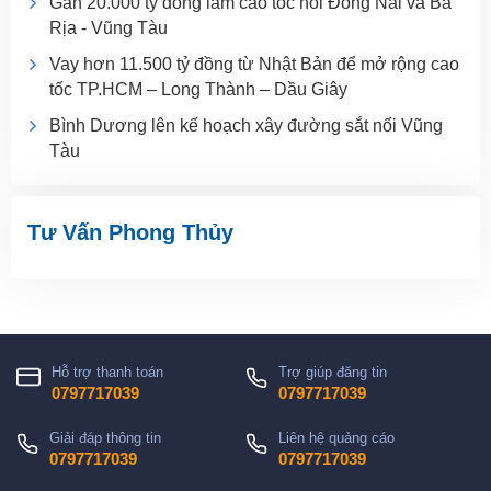
Gần 20.000 tỷ đồng làm cao tốc nối Đồng Nai và Bà
Rịa - Vũng Tàu
Vay hơn 11.500 tỷ đồng từ Nhật Bản để mở rộng cao
tốc TP.HCM – Long Thành – Dầu Giây
Bình Dương lên kế hoạch xây đường sắt nối Vũng
Tàu
Tư Vấn Phong Thủy
Hỗ trợ thanh toán
Trợ giúp đăng tin
0797717039
0797717039
Giải đáp thông tin
Liên hệ quảng cáo
0797717039
0797717039