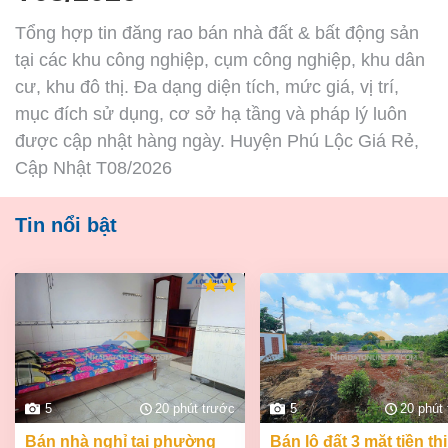
Tổng hợp tin đăng rao bán nhà đất & bất động sản
tại các khu công nghiệp, cụm công nghiệp, khu dân
cư, khu đô thị. Đa dạng diện tích, mức giá, vị trí,
mục đích sử dụng, cơ sở hạ tầng và pháp lý luôn
được cập nhật hàng ngày. Huyện Phú Lộc Giá Rẻ,
Cập Nhật T08/2026
Tin nổi bật
5
20 phút trước
5
20 phút
bán nhà nghỉ tại phường
bán lô đất 3 mặt tiền thị