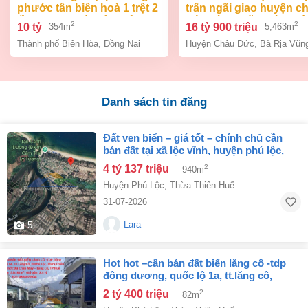
phước tân biên hoà 1 trệt 2
trấn ngãi giao huyện c
lầu 354m2 giá chỉ 10 tỷ
đức bà rịa vũng tàu giá
2
2
10 tỷ
16 tỷ 900 triệu
354m
5,463m
tỷ 9
Thành phố Biên Hòa
,
Đồng Nai
Huyện Châu Đức
,
Bà Rịa Vũn
Danh sách tin đăng
đất ven biển – giá tốt – chính chủ cần
bán đất tại xã lộc vĩnh, huyện phú lộc,
thành phố huế
4 tỷ 137 triệu
2
940m
Huyện Phú Lộc
,
Thừa Thiên Huế
31-07-2026
Lara
5
hot hot –cần bán đất biển lăng cô -tdp
đông dương, quốc lộ 1a, tt.lăng cô,
h.phú lộc, thừa thiên huế
2 tỷ 400 triệu
2
82m