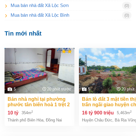
Mua bán nhà đất Xã Lộc Sơn
(0)
Mua bán nhà đất Xã Lộc Bình
(0)
Tin mới nhất
5
20 phút trước
5
20 phút
bán nhà nghỉ tại phường
bán lô đất 3 mặt tiền thị
phước tân biên hoà 1 trệt 2
trấn ngãi giao huyện c
lầu 354m2 giá chỉ 10 tỷ
đức bà rịa vũng tàu giá
2
2
10 tỷ
16 tỷ 900 triệu
354m
5,463m
tỷ 9
Thành phố Biên Hòa
,
Đồng Nai
Huyện Châu Đức
,
Bà Rịa Vũn