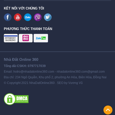
KẾT NỐI VỚI CHÚNG TÔI
PHƯƠNG THỨC THANH TOÁN
Nhà Đất Online 360
Tổng đài CSKH: 0797717039
Email: hotro@nhadatonline360.com - nhadatonline360.com@gmail.com
Địa chỉ: 234 Ngô Quyền, Khu phố 2, phường An Hòa, Biên Hòa, Đồng Nai
© Copyright 2021 NhaDatOnline360 . SEO by Vương Vũ