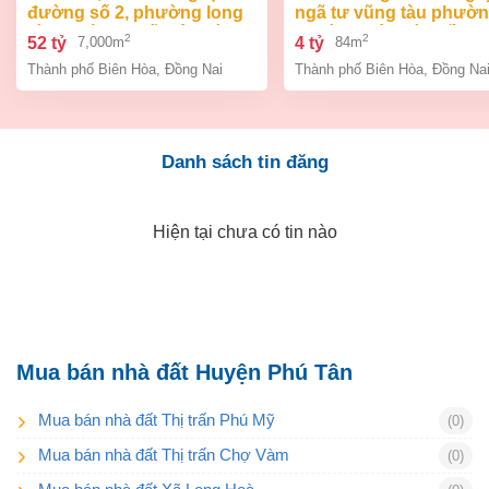
đường số 2, phường long
ngã tư vũng tàu phườ
bình, thành phố biên hòa,
an bình biên hòa đồng 
2
2
52 tỷ
4 tỷ
7,000m
84m
đồng nai giá 52 tỷ
giá chỉ 4 tỷ
Thành phố Biên Hòa
,
Đồng Nai
Thành phố Biên Hòa
,
Đồng Na
Danh sách tin đăng
Hiện tại chưa có tin nào
Mua bán nhà đất Huyện Phú Tân
Mua bán nhà đất Thị trấn Phú Mỹ
(0)
Mua bán nhà đất Thị trấn Chợ Vàm
(0)