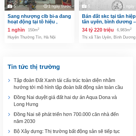
5
1 ngày trước
5
1 ngày
sang nhượng clb bi-a đang
bán đất skc tại tân hiệp, tp.
hoạt động tại tô hiệu ,
tân uyên, bình dương –
thường tín, hà nội
6.983m²
2
2
1 nghìn
34 tỷ 220 triệu
150m
6,983m
Huyện Thường Tín
,
Hà Nội
Thị xã Tân Uyên
,
Bình Dương
Tin tức thị trường
Tập đoàn Đất Xanh tái cấu trúc toàn diện nhằm
hướng tới mô hình tập đoàn bất động sản toàn cầu
Đồng Nai duyệt giá đất hai dự án Aqua Dona và
Long Hưng
Đồng Nai sẽ phát triển hơn 700.000 căn nhà đến
năm 2030
Bộ Xây dựng: Thị trường bất động sản sẽ tiếp tục