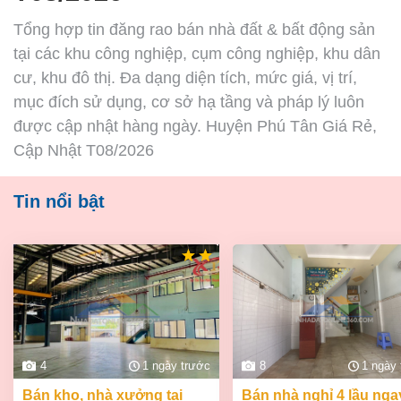
Tổng hợp tin đăng rao bán nhà đất & bất động sản
tại các khu công nghiệp, cụm công nghiệp, khu dân
cư, khu đô thị. Đa dạng diện tích, mức giá, vị trí,
mục đích sử dụng, cơ sở hạ tầng và pháp lý luôn
được cập nhật hàng ngày. Huyện Phú Tân Giá Rẻ,
Cập Nhật T08/2026
Tin nổi bật
4
1 ngày trước
8
1 ngày
bán kho, nhà xưởng tại
bán nhà nghỉ 4 lầu ngay