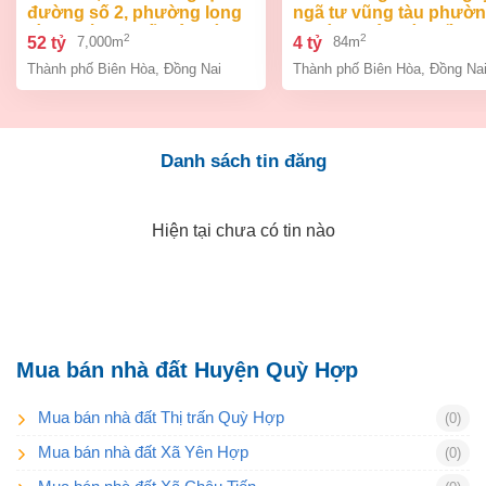
đường số 2, phường long
ngã tư vũng tàu phườ
bình, thành phố biên hòa,
an bình biên hòa đồng 
2
2
52 tỷ
4 tỷ
7,000m
84m
đồng nai giá 52 tỷ
giá chỉ 4 tỷ
Thành phố Biên Hòa
,
Đồng Nai
Thành phố Biên Hòa
,
Đồng Na
Danh sách tin đăng
Hiện tại chưa có tin nào
Mua bán nhà đất Huyện Quỳ Hợp
Mua bán nhà đất Thị trấn Quỳ Hợp
(0)
Mua bán nhà đất Xã Yên Hợp
(0)