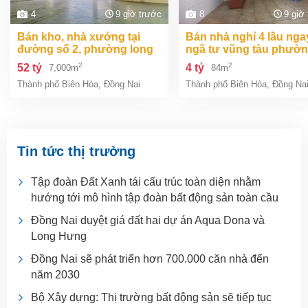
4
9 giờ trước
8
9 giờ
bán kho, nhà xưởng tại
bán nhà nghỉ 4 lầu ngay
đường số 2, phường long
ngã tư vũng tàu phườ
bình, thành phố biên hòa,
an bình biên hòa đồng 
2
2
52 tỷ
4 tỷ
7,000m
84m
đồng nai giá 52 tỷ
giá chỉ 4 tỷ
Thành phố Biên Hòa
,
Đồng Nai
Thành phố Biên Hòa
,
Đồng Na
Tin tức thị trường
Tập đoàn Đất Xanh tái cấu trúc toàn diện nhằm
hướng tới mô hình tập đoàn bất động sản toàn cầu
Đồng Nai duyệt giá đất hai dự án Aqua Dona và
Long Hưng
Đồng Nai sẽ phát triển hơn 700.000 căn nhà đến
năm 2030
Bộ Xây dựng: Thị trường bất động sản sẽ tiếp tục