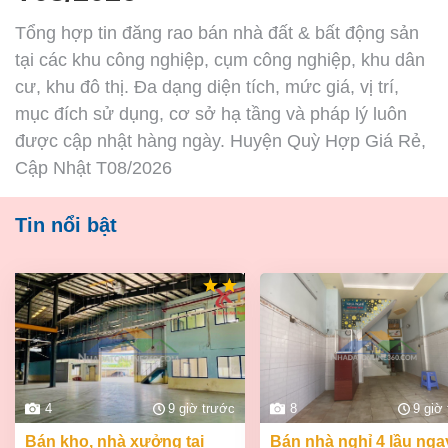
Tổng hợp tin đăng rao bán nhà đất & bất động sản
tại các khu công nghiệp, cụm công nghiệp, khu dân
cư, khu đô thị. Đa dạng diện tích, mức giá, vị trí,
mục đích sử dụng, cơ sở hạ tầng và pháp lý luôn
được cập nhật hàng ngày. Huyện Quỳ Hợp Giá Rẻ,
Cập Nhật T08/2026
Tin nổi bật
4
9 giờ trước
8
9 giờ
bán kho, nhà xưởng tại
bán nhà nghỉ 4 lầu ngay