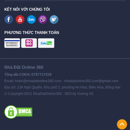
KẾT NỐI VỚI CHÚNG TÔI
PHƯƠNG THỨC THANH TOÁN
Nhà Đất Online 360
Tổng đài CSKH: 0797717039
Email: hotro@nhadatonline360.com - nhadatonline360.com@gmail.com
Địa chỉ: 234 Ngô Quyền, Khu phố 2, phường An Hòa, Biên Hòa, Đồng Nai
© Copyright 2021 NhaDatOnline360 . SEO by Vương Vũ