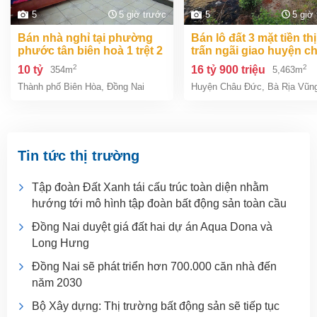
5
5 giờ trước
5
5 giờ
bán nhà nghỉ tại phường
bán lô đất 3 mặt tiền thị
phước tân biên hoà 1 trệt 2
trấn ngãi giao huyện c
lầu 354m2 giá chỉ 10 tỷ
đức bà rịa vũng tàu giá
2
2
10 tỷ
16 tỷ 900 triệu
354m
5,463m
tỷ 9
Thành phố Biên Hòa
,
Đồng Nai
Huyện Châu Đức
,
Bà Rịa Vũn
Tin tức thị trường
Tập đoàn Đất Xanh tái cấu trúc toàn diện nhằm
hướng tới mô hình tập đoàn bất động sản toàn cầu
Đồng Nai duyệt giá đất hai dự án Aqua Dona và
Long Hưng
Đồng Nai sẽ phát triển hơn 700.000 căn nhà đến
năm 2030
Bộ Xây dựng: Thị trường bất động sản sẽ tiếp tục