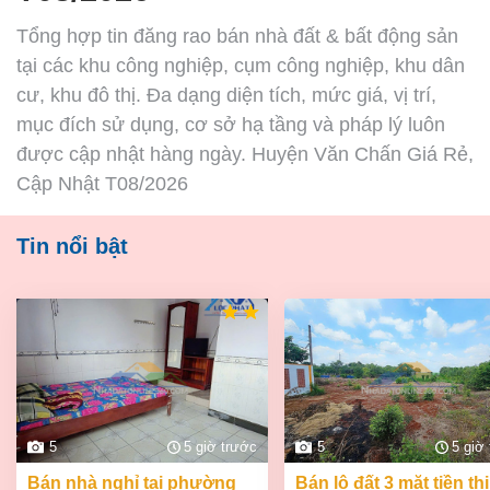
Tổng hợp tin đăng rao bán nhà đất & bất động sản
tại các khu công nghiệp, cụm công nghiệp, khu dân
cư, khu đô thị. Đa dạng diện tích, mức giá, vị trí,
mục đích sử dụng, cơ sở hạ tầng và pháp lý luôn
được cập nhật hàng ngày. Huyện Văn Chấn Giá Rẻ,
Cập Nhật T08/2026
Tin nổi bật
5
5 giờ trước
5
5 giờ
bán nhà nghỉ tại phường
bán lô đất 3 mặt tiền thị