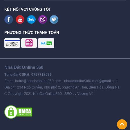
KẾT NỐI VỚI CHÚNG TÔI
PHƯƠNG THỨC THANH TOÁN
Nhà Đất Online 360
Tổng đài CSKH: 0797717039
Email: hotro@nhadatonline360.com - nhadatonline360.com@gmail.com
Địa chỉ: 234 Ngô Quyền, Khu phố 2, phường An Hòa, Biên Hòa, Đồng Nai
© Copyright 2021 NhaDatOnline360 . SEO by Vương Vũ