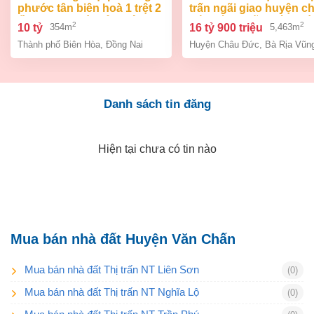
phước tân biên hoà 1 trệt 2
trấn ngãi giao huyện c
lầu 354m2 giá chỉ 10 tỷ
đức bà rịa vũng tàu giá
2
2
10 tỷ
16 tỷ 900 triệu
354m
5,463m
tỷ 9
Thành phố Biên Hòa
,
Đồng Nai
Huyện Châu Đức
,
Bà Rịa Vũn
Danh sách tin đăng
Hiện tại chưa có tin nào
Mua bán nhà đất Huyện Văn Chấn
Mua bán nhà đất Thị trấn NT Liên Sơn
(0)
Mua bán nhà đất Thị trấn NT Nghĩa Lộ
(0)