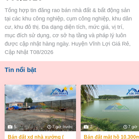
Tổng hợp tin đăng rao bán nhà đất & bất động sản
tại các khu công nghiệp, cụm công nghiệp, khu dân
cư, khu đô thị. Đa dạng diện tích, mức giá, vị trí,
mục đích sử dụng, cơ sở hạ tầng và pháp lý luôn
được cập nhật hàng ngày. Huyện Vĩnh Lợi Giá Rẻ,
Cập Nhật T08/2026
Tin nổi bật
5
7 giờ trước
7
7 giờ
bán đất xd nhà xưởng (
bán đất mặt hồ 10.300m2