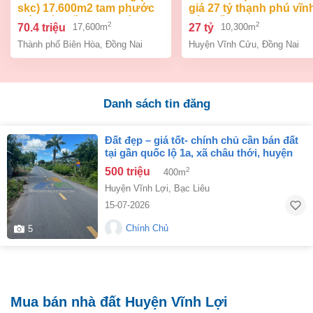
skc) 17.600m2 tam phước
giá 27 tỷ thạnh phú vĩn
biên hòa đồng nai giá 70,4
cửu đồng nai.
2
2
70.4 triệu
27 tỷ
17,600m
10,300m
tỷ
Thành phố Biên Hòa
,
Đồng Nai
Huyện Vĩnh Cửu
,
Đồng Nai
Danh sách tin đăng
đất đẹp – giá tốt- chính chủ cần bán đất
tại gần quốc lộ 1a, xã châu thới, huyện
vĩnh lợi, bạc liêu
500 triệu
2
400m
Huyện Vĩnh Lợi
,
Bạc Liêu
15-07-2026
Chính Chủ
5
Mua bán nhà đất Huyện Vĩnh Lợi