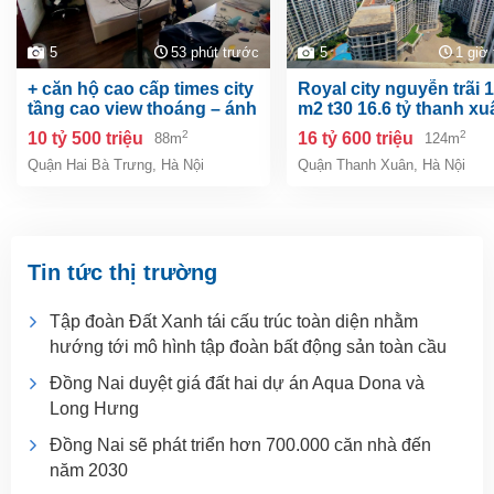
5
53 phút trước
5
1 giờ
+ căn hộ cao cấp times city
royal city nguyễn trãi 124
tầng cao view thoáng – ánh
m2 t30 16.6 tỷ thanh xu
sáng ngập tràn - an ninh
????????????căn hộ 
2
2
10 tỷ 500 triệu
16 tỷ 600 triệu
88m
124m
tuyệt đối.
cấp – cc royal city – full
Quận Hai Bà Trưng
,
Hà Nội
Quận Thanh Xuân
,
Hà Nội
thất – căn vòm 2 ban c
siêu rộng và thoáng má
Tin tức thị trường
Tập đoàn Đất Xanh tái cấu trúc toàn diện nhằm
hướng tới mô hình tập đoàn bất động sản toàn cầu
Đồng Nai duyệt giá đất hai dự án Aqua Dona và
Long Hưng
Đồng Nai sẽ phát triển hơn 700.000 căn nhà đến
năm 2030