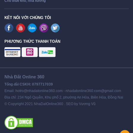
Cho thuê kho, nhà xưởng
KẾT NỐI VỚI CHÚNG TÔI
PHƯƠNG THỨC THANH TOÁN
Nhà Đất Online 360
Tổng đài CSKH: 0797717039
Email: hotro@nhadatonline360.com - nhadatonline360.com@gmail.com
Địa chỉ: 234 Ngô Quyền, Khu phố 2, phường An Hòa, Biên Hòa, Đồng Nai
© Copyright 2021 NhaDatOnline360 . SEO by Vương Vũ