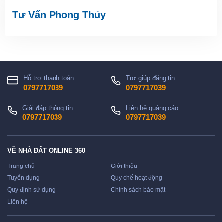
Tư Vấn Phong Thủy
Hỗ trợ thanh toán
Trợ giúp đăng tin
0797717039
0797717039
Giải đáp thông tin
Liên hệ quảng cáo
0797717039
0797717039
VỀ NHÀ ĐẤT ONLINE 360
Trang chủ
Giới thiệu
Tuyển dụng
Quy chế hoạt động
Quy định sử dụng
Chính sách bảo mật
Liên hệ