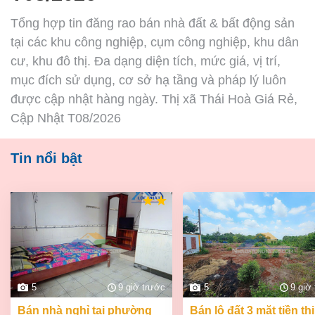
Tổng hợp tin đăng rao bán nhà đất & bất động sản
tại các khu công nghiệp, cụm công nghiệp, khu dân
cư, khu đô thị. Đa dạng diện tích, mức giá, vị trí,
mục đích sử dụng, cơ sở hạ tầng và pháp lý luôn
được cập nhật hàng ngày. Thị xã Thái Hoà Giá Rẻ,
Cập Nhật T08/2026
Tin nổi bật
5
9 giờ trước
5
9 giờ
bán nhà nghỉ tại phường
bán lô đất 3 mặt tiền thị