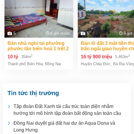
5
9 giờ trước
5
9 giờ
bán nhà nghỉ tại phường
bán lô đất 3 mặt tiền thị
phước tân biên hoà 1 trệt 2
trấn ngãi giao huyện c
lầu 354m2 giá chỉ 10 tỷ
đức bà rịa vũng tàu giá
2
2
10 tỷ
16 tỷ 900 triệu
354m
5,463m
tỷ 9
Thành phố Biên Hòa
,
Đồng Nai
Huyện Châu Đức
,
Bà Rịa Vũn
Tin tức thị trường
Tập đoàn Đất Xanh tái cấu trúc toàn diện nhằm
hướng tới mô hình tập đoàn bất động sản toàn cầu
Đồng Nai duyệt giá đất hai dự án Aqua Dona và
Long Hưng