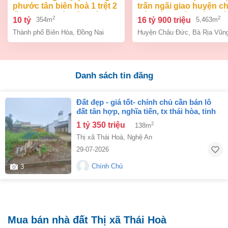
phước tân biên hoà 1 trệt 2
trấn ngãi giao huyện c
lầu 354m2 giá chỉ 10 tỷ
đức bà rịa vũng tàu giá
2
2
10 tỷ
16 tỷ 900 triệu
354m
5,463m
tỷ 9
Thành phố Biên Hòa
,
Đồng Nai
Huyện Châu Đức
,
Bà Rịa Vũn
Danh sách tin đăng
đất đẹp - giá tốt- chính chủ cần bán lô
đất tân hợp, nghĩa tiến, tx thái hòa, tỉnh
nghệ an
1 tỷ 350 triệu
2
138m
Thị xã Thái Hoà
,
Nghệ An
29-07-2026
Chính Chủ
3
Mua bán nhà đất Thị xã Thái Hoà