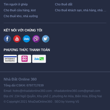
Tìm người ở ghép
Cho thuê đất
Cho thuê cửa hàng, kiot
Cho thuê khách sạn, nhà hàng, nhà nghỉ
Cho thuê kho, nhà xưởng
KẾT NỐI VỚI CHÚNG TÔI
PHƯƠNG THỨC THANH TOÁN
Nhà Đất Online 360
Tổng đài CSKH: 0797717039
Email: hotro@nhadatonline360.com - nhadatonline360.com@gmail.com
Địa chỉ: 234 Ngô Quyền, Khu phố 2, phường An Hòa, Biên Hòa, Đồng Nai
© Copyright 2021 NhaDatOnline360 . SEO by Vương Vũ