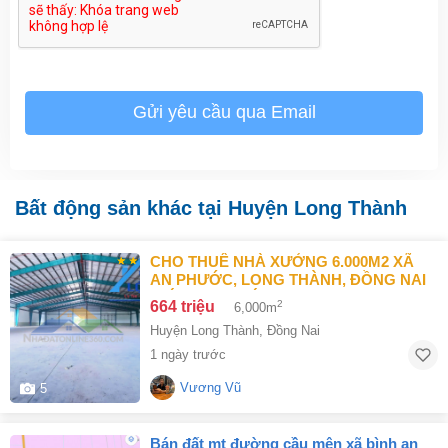
Gửi yêu cầu qua Email
Bất động sản khác tại Huyện Long Thành
CHO THUÊ NHÀ XƯỞNG 6.000M2 XÃ
AN PHƯỚC, LONG THÀNH, ĐỒNG NAI
GIÁ 664TR/THÁNG
664 triệu
2
6,000m
Huyện Long Thành
,
Đồng Nai
1 ngày trước
Vương Vũ
5
bán đất mt đường cầu mên xã bình an