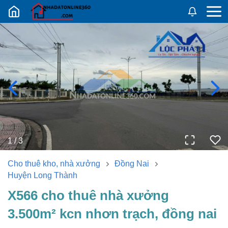
Nhadatban24h.vn
1
/
3
Cho thuê kho, nhà xưởng
Đồng Nai
Huyện Long Thành
x566 cho thuê nhà xưởng
3.500m² kcn nhơn trạch, đồng nai