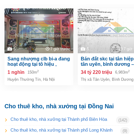
5
7 giờ trước
5
7 giờ
sang nhượng clb bi-a đang
bán đất skc tại tân hiệp, tp.
hoạt động tại tô hiệu ,
tân uyên, bình dương –
thường tín, hà nội
6.983m²
2
2
1 nghìn
34 tỷ 220 triệu
150m
6,983m
Huyện Thường Tín
,
Hà Nội
Thị xã Tân Uyên
,
Bình Dương
Cho thuê kho, nhà xưởng tại Đồng Nai
Cho thuê kho, nhà xưởng tại Thành phố Biên Hòa
(142)
Cho thuê kho, nhà xưởng tại Thành phố Long Khánh
(9)