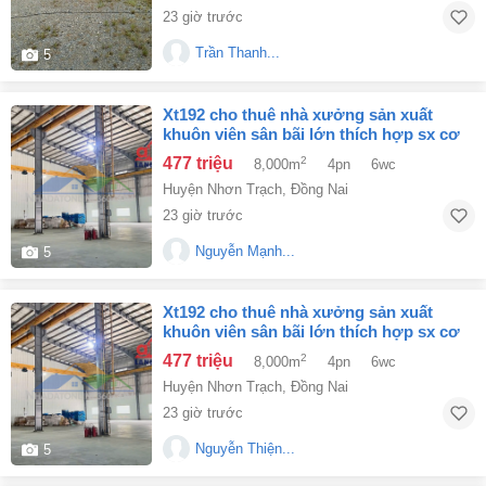
23 giờ trước
Trần Thanh...
5
xt192 cho thuê nhà xưởng sản xuất
khuôn viên sân bãi lớn thích hợp sx cơ
khí cn phụ trợ
477 triệu
2
8,000m
4pn
6wc
Huyện Nhơn Trạch
,
Đồng Nai
23 giờ trước
Nguyễn Mạnh...
5
xt192 cho thuê nhà xưởng sản xuất
khuôn viên sân bãi lớn thích hợp sx cơ
khí cn phụ trợ
477 triệu
2
8,000m
4pn
6wc
Huyện Nhơn Trạch
,
Đồng Nai
23 giờ trước
Nguyễn Thiện...
5