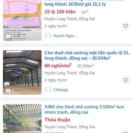
long thành 1678m2 giá 15,1 tỷ
15 tỷ 100 triệu
2
1m
Huyện Long Thành
,
Đồng Nai
1 ngày trước
Huỳnh Ngọc...
5
cho thuê nhà xưởng mặt tiền quốc lộ 51,
long thành, đồng nai – 30.034m²
2
60 nghìn/m
2
30,034m
Huyện Long Thành
,
Đồng Nai
2 ngày trước
Chihoqlv
4
x460 cho thuê nhà xưởng 3.520m² kcn
nhơn trạch, đồng nai
Thỏa thuận
Huyện Long Thành
,
Đồng Nai