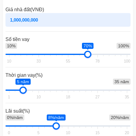
Giá nhà đất(VNĐ)
Số tiền vay
10%
70%
100%
10
33
55
78
100
Thời gian vay(%)
5 năm
35 năm
1
10
18
27
35
Lãi suất(%)
0%/năm
8%/năm
20%/năm
0
5
10
15
20