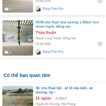
02-08-2026
Đăng Phát Kho...
6
x539 cho thuê nhà xưởng 1.056m² kcn
nhơn trạch, đồng nai
Thỏa thuận
Huyện Long Thành
,
Đồng Nai
02-08-2026
Đăng Phát Kho...
3
Có thể bạn quan tâm
36. cho thuê bãi - ql 10 cầu kiền, an
dương, hp •
25 nghìn
2
8,000m
Huyện An Dương
,
Hải Phòng