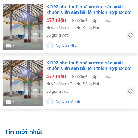
xt192 cho thuê nhà xưởng sản xuất
khuôn viên sân bãi lớn thích hợp sx cơ
khí cn phụ trợ
477 triệu
2
8,000m
4pn
6wc
Huyện Nhơn Trạch
,
Đồng Nai
23 giờ trước
Nguyễn Nhật...
5
xt192 cho thuê nhà xưởng sản xuất
khuôn viên sân bãi lớn thích hợp sx cơ
khí cn phụ trợ
477 triệu
2
8,000m
4pn
6wc
Huyện Nhơn Trạch
,
Đồng Nai
23 giờ trước
Nguyễn Mạnh...
5
Tin mới nhất