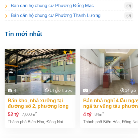
Bán căn hộ chung cư Phường Đống Mác
(0)
Bán căn hộ chung cư Phường Thanh Lương
(0)
Tin mới nhất
4
14 giờ trước
8
14 giờ
bán kho, nhà xưởng tại
bán nhà nghỉ 4 lầu ngay
đường số 2, phường long
ngã tư vũng tàu phườ
bình, thành phố biên hòa,
an bình biên hòa đồng 
2
2
52 tỷ
4 tỷ
7,000m
84m
đồng nai giá 52 tỷ
giá chỉ 4 tỷ
Thành phố Biên Hòa
,
Đồng Nai
Thành phố Biên Hòa
,
Đồng Na