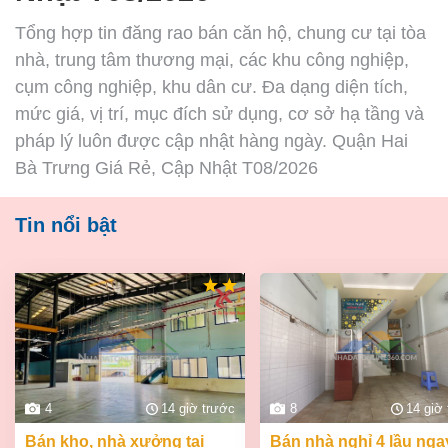
Tổng hợp tin đăng rao bán căn hộ, chung cư tại tòa
nhà, trung tâm thương mại, các khu công nghiệp,
cụm công nghiệp, khu dân cư. Đa dạng diện tích,
mức giá, vị trí, mục đích sử dụng, cơ sở hạ tầng và
pháp lý luôn được cập nhật hàng ngày. Quận Hai
Bà Trưng Giá Rẻ, Cập Nhật T08/2026
Tin nổi bật
4
14 giờ trước
8
14 giờ
bán kho, nhà xưởng tại
bán nhà nghỉ 4 lầu ngay