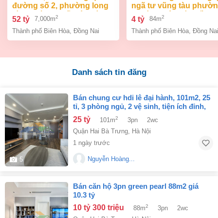
đường số 2, phường long
ngã tư vũng tàu phườ
bình, thành phố biên hòa,
an bình biên hòa đồng 
2
2
52 tỷ
4 tỷ
7,000m
84m
đồng nai giá 52 tỷ
giá chỉ 4 tỷ
Thành phố Biên Hòa
,
Đồng Nai
Thành phố Biên Hòa
,
Đồng Na
Danh sách tin đăng
bán chung cư hdi lê đại hành, 101m2, 25
tỉ, 3 phòng ngủ, 2 vệ sinh, tiện ích đỉnh,
nội thất đẹp
25 tỷ
2
101m
3pn
2wc
Quận Hai Bà Trưng
,
Hà Nội
1 ngày trước
Nguyễn Hoàng...
5
bán căn hộ 3pn green pearl 88m2 giá
10.3 tỷ
10 tỷ 300 triệu
2
88m
3pn
2wc