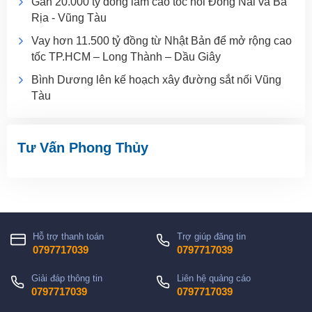
Gần 20.000 tỷ đồng làm cao tốc nối Đồng Nai và Bà
Rịa - Vũng Tàu
Vay hơn 11.500 tỷ đồng từ Nhật Bản để mở rộng cao
tốc TP.HCM – Long Thành – Dầu Giây
Bình Dương lên kế hoạch xây đường sắt nối Vũng
Tàu
Tư Vấn Phong Thủy
Hỗ trợ thanh toán
Trợ giúp đăng tin
0797717039
0797717039
Giải đáp thông tin
Liên hệ quảng cáo
0797717039
0797717039