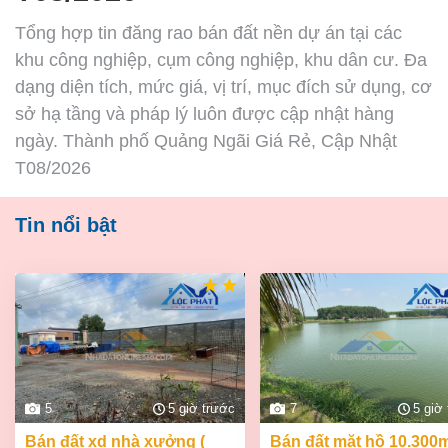
Tổng hợp tin đăng rao bán đất nền dự án tại các
khu công nghiệp, cụm công nghiệp, khu dân cư. Đa
dạng diện tích, mức giá, vị trí, mục đích sử dụng, cơ
sở hạ tầng và pháp lý luôn được cập nhật hàng
ngày. Thành phố Quảng Ngãi Giá Rẻ, Cập Nhật
T08/2026
Tin nổi bật
5
5 giờ trước
7
5 giờ
bán đất xd nhà xưởng (
bán đất mặt hồ 10.300m2