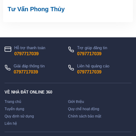
Tư Vấn Phong Thủy
Hỗ trợ thanh toán
Trợ giúp đăng tin
0797717039
0797717039
Giải đáp thông tin
Liên hệ quảng cáo
0797717039
0797717039
VỀ NHÀ ĐẤT ONLINE 360
Trang chủ
Giới thiệu
Tuyển dụng
Quy chế hoạt động
Quy định sử dụng
Chính sách bảo mật
Liên hệ