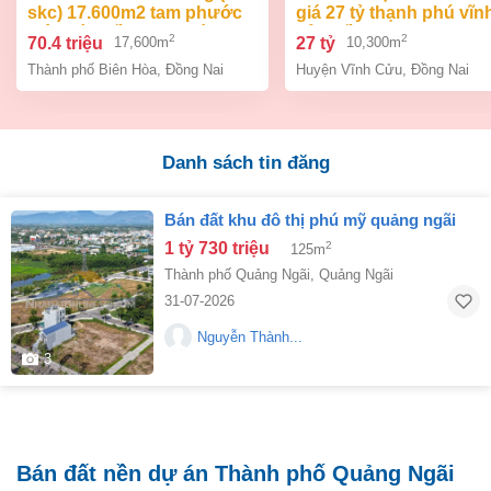
skc) 17.600m2 tam phước
giá 27 tỷ thạnh phú vĩn
biên hòa đồng nai giá 70,4
cửu đồng nai.
2
2
70.4 triệu
27 tỷ
17,600m
10,300m
tỷ
Thành phố Biên Hòa
,
Đồng Nai
Huyện Vĩnh Cửu
,
Đồng Nai
Danh sách tin đăng
bán đất khu đô thị phú mỹ quảng ngãi
1 tỷ 730 triệu
2
125m
Thành phố Quảng Ngãi
,
Quảng Ngãi
31-07-2026
Nguyễn Thành...
3
Bán đất nền dự án Thành phố Quảng Ngãi