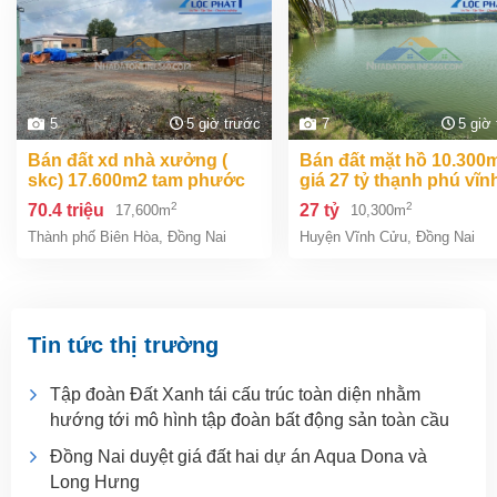
5
5 giờ trước
7
5 giờ
bán đất xd nhà xưởng (
bán đất mặt hồ 10.300m2
skc) 17.600m2 tam phước
giá 27 tỷ thạnh phú vĩn
biên hòa đồng nai giá 70,4
cửu đồng nai.
2
2
70.4 triệu
27 tỷ
17,600m
10,300m
tỷ
Thành phố Biên Hòa
,
Đồng Nai
Huyện Vĩnh Cửu
,
Đồng Nai
Tin tức thị trường
Tập đoàn Đất Xanh tái cấu trúc toàn diện nhằm
hướng tới mô hình tập đoàn bất động sản toàn cầu
Đồng Nai duyệt giá đất hai dự án Aqua Dona và
Long Hưng