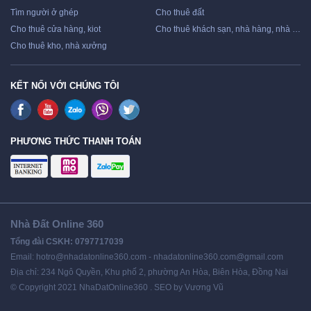
Tìm người ở ghép
Cho thuê đất
Cho thuê cửa hàng, kiot
Cho thuê khách sạn, nhà hàng, nhà nghỉ
Cho thuê kho, nhà xưởng
KẾT NỐI VỚI CHÚNG TÔI
PHƯƠNG THỨC THANH TOÁN
Nhà Đất Online 360
Tổng đài CSKH: 0797717039
Email: hotro@nhadatonline360.com - nhadatonline360.com@gmail.com
Địa chỉ: 234 Ngô Quyền, Khu phố 2, phường An Hòa, Biên Hòa, Đồng Nai
© Copyright 2021 NhaDatOnline360 . SEO by Vương Vũ