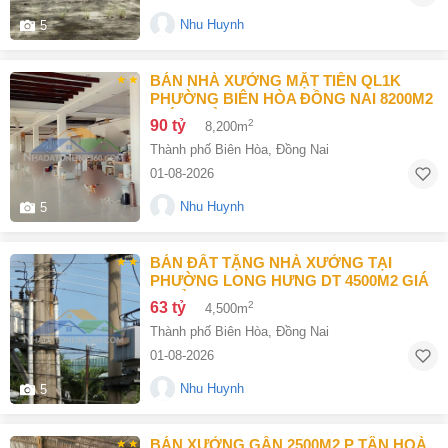
Nhu Huynh
5
BÁN NHÀ XƯỞNG MẶT TIỀN QL1K
PHƯỜNG BIÊN HÒA ĐỒNG NAI 8200M2
GIÁ 90 TỶ
90 tỷ
2
8,200m
Thành phố Biên Hòa
,
Đồng Nai
01-08-2026
Nhu Huynh
5
BÁN ĐẤT TẶNG NHÀ XƯỞNG TẠI
PHƯỜNG LONG HƯNG DT 4500M2 GIÁ
63 TỶ
63 tỷ
2
4,500m
Thành phố Biên Hòa
,
Đồng Nai
01-08-2026
Nhu Huynh
5
BÁN XƯỞNG GẦN 2500M2 P TÂN HOÀ,