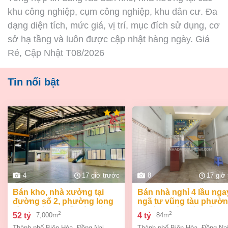
khu công nghiệp, cụm công nghiệp, khu dân cư. Đa
dạng diện tích, mức giá, vị trí, mục đích sử dụng, cơ
sở hạ tầng và luôn được cập nhật hàng ngày. Giá
Rẻ, Cập Nhật T08/2026
Tin nổi bật
4
17 giờ trước
8
17 giờ
bán kho, nhà xưởng tại
bán nhà nghỉ 4 lầu ngay
đường số 2, phường long
ngã tư vũng tàu phườ
bình, thành phố biên hòa,
an bình biên hòa đồng 
2
2
52 tỷ
4 tỷ
7,000m
84m
đồng nai giá 52 tỷ
giá chỉ 4 tỷ
Thành phố Biên Hòa
,
Đồng Nai
Thành phố Biên Hòa
,
Đồng Na