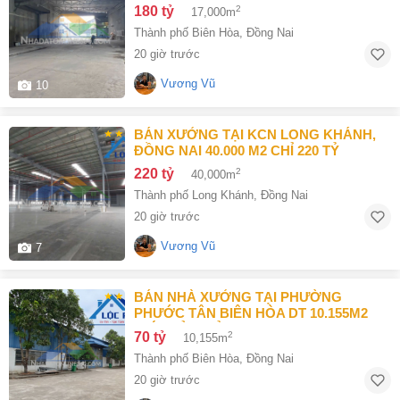
180 tỷ
2
17,000m
Thành phố Biên Hòa
,
Đồng Nai
20 giờ trước
Vương Vũ
10
BÁN XƯỞNG TẠI KCN LONG KHÁNH,
ĐỒNG NAI 40.000 M2 CHỈ 220 TỶ
220 tỷ
2
40,000m
Thành phố Long Khánh
,
Đồng Nai
20 giờ trước
Vương Vũ
7
BÁN NHÀ XƯỞNG TẠI PHƯỜNG
PHƯỚC TÂN BIÊN HÒA DT 10.155M2
GIÁ CHỈ 70 TỶ
70 tỷ
2
10,155m
Thành phố Biên Hòa
,
Đồng Nai
20 giờ trước