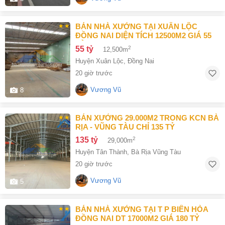
BÁN NHÀ XƯỞNG TẠI XUÂN LỘC
ĐỒNG NAI DIỆN TÍCH 12500M2 GIÁ 55
TỶ
55 tỷ
2
12,500m
Huyện Xuân Lộc
,
Đồng Nai
20 giờ trước
Vương Vũ
8
BÁN XƯỞNG 29.000M2 TRONG KCN BÀ
RỊA - VŨNG TÀU CHỈ 135 TỶ
135 tỷ
2
29,000m
Huyện Tân Thành
,
Bà Rịa Vũng Tàu
20 giờ trước
Vương Vũ
5
BÁN NHÀ XƯỞNG TẠI T P BIÊN HÒA
ĐỒNG NAI DT 17000M2 GIÁ 180 TỶ