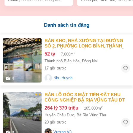
Danh sách tin đăng
BÁN KHO, NHÀ XƯỞNG TẠI ĐƯỜNG
SỐ 2, PHƯỜNG LONG BÌNH, THÀNH
PHỐ BIÊN HÒA, ĐỒNG NAI GIÁ 52 TỶ
52 tỷ
2
7,000m
Thành phố Biên Hòa
,
Đồng Nai
17 giờ trước
Nhu Huynh
4
BÁN LÔ GÓC 3 MẶT TIỀN ĐẤT KHU
CÔNG NGHIỆP BÀ RỊA VŨNG TÀU DT
105000M2 GIÁ CHỈ 100 ĐÔ/M2
264 tỷ 370 triệu
2
105,000m
Huyện Châu Đức
,
Bà Rịa Vũng Tàu
20 giờ trước
Vương Vũ
8