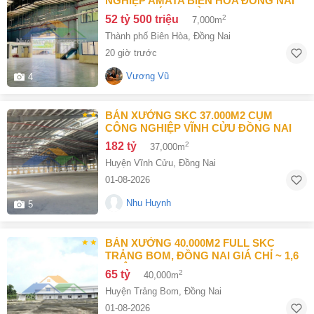
NGHIỆP AMATA BIÊN HÒA ĐỒNG NAI
7000M2 GIÁ 52,5 TỶ
52 tỷ 500 triệu
2
7,000m
Thành phố Biên Hòa
,
Đồng Nai
20 giờ trước
Vương Vũ
4
BÁN XƯỞNG SKC 37.000M2 CỤM
CÔNG NGHIỆP VĨNH CỬU ĐỒNG NAI
182 tỷ
2
37,000m
Huyện Vĩnh Cửu
,
Đồng Nai
01-08-2026
Nhu Huynh
5
BÁN XƯỞNG 40.000M2 FULL SKC
TRẢNG BOM, ĐỒNG NAI GIÁ CHỈ ~ 1,6
TRIỆU/M2
65 tỷ
2
40,000m
Huyện Trảng Bom
,
Đồng Nai
01-08-2026