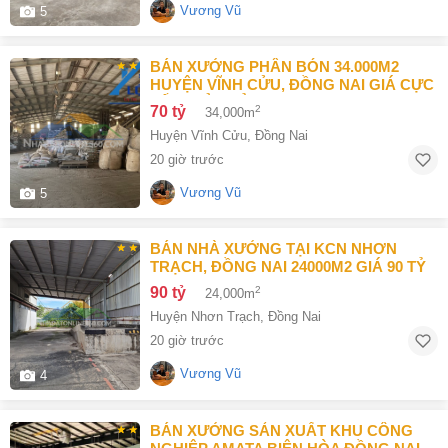
Vương Vũ
5
BÁN XƯỞNG PHÂN BÓN 34.000M2
HUYỆN VĨNH CỬU, ĐỒNG NAI GIÁ CỰC
TỐT CHỈ 70TỶ
70 tỷ
2
34,000m
Huyện Vĩnh Cửu
,
Đồng Nai
20 giờ trước
Vương Vũ
5
BÁN NHÀ XƯỞNG TẠI KCN NHƠN
TRẠCH, ĐỒNG NAI 24000M2 GIÁ 90 TỶ
90 tỷ
2
24,000m
Huyện Nhơn Trạch
,
Đồng Nai
20 giờ trước
Vương Vũ
4
BÁN XƯỞNG SẢN XUẤT KHU CÔNG