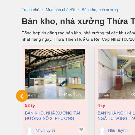
Trang chủ
Mua bán nhà đất
Bán kho, nhà xưởng
Bán kho, nhà xưởng Thừa T
Tổng hợp tin đăng rao bán kho, nhà xưởng tại các khu công
nhật hàng ngày. Thừa Thiên Huế Giá Rẻ, Cập Nhật T08/2
‹
14 giờ trước
4 ảnh
8 ảnh
52 tỷ
4 tỷ
BÁN KHO, NHÀ XƯỞNG TẠI
BÁN NHÀ NGHỈ 4 LẦU NGAY
ĐƯỜNG SỐ 2, PHƯỜNG
NGÃ TƯ VŨNG TÀ
LONG BÌNH, THÀNH PHỐ
PHƯỜNG AN BÌNH
BIÊN HÒA, ĐỒNG NAI GIÁ 52
ĐỒNG NAI GIÁ CHỈ
Nhu Huynh
Nhu Huynh
TỶ