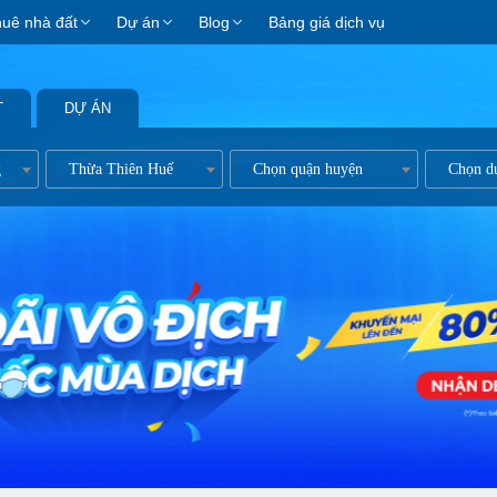
huê nhà đất
Dự án
Blog
Bảng giá dịch vụ
T
DỰ ÁN
g
Thừa Thiên Huế
Chọn quận huyện
Chọn d