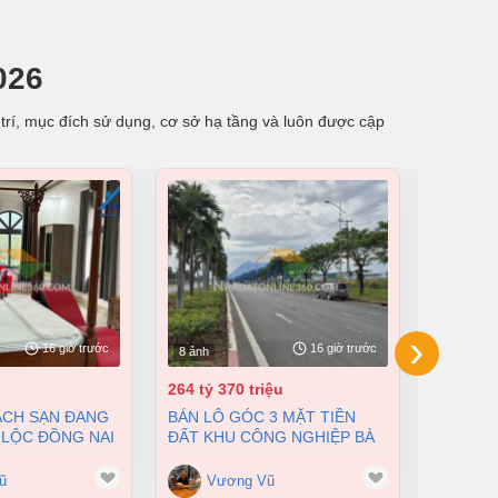
026
trí, mục đích sử dụng, cơ sở hạ tầng và luôn được cập
›
16 giờ trước
16 giờ trước
8 ảnh
8 ảnh
264 tỷ 370 triệu
55 tỷ
BÁN LÔ GÓC 3 MẶT TIỀN
BÁN NHÀ XƯỞNG TẠI XUÂN
 LỘC ĐỒNG NAI
ĐẤT KHU CÔNG NGHIỆP BÀ
LỘC ĐỒN
200 TỶ
RỊA VŨNG TÀU DT 105000M2
12500M2
GIÁ CHỈ 100 ĐÔ/M2
ũ
Vương Vũ
Vư