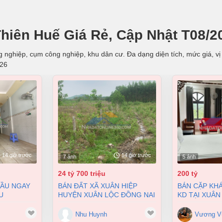
hiên Huế Giá Rẻ, Cập Nhật T08/2
 nghiệp, cụm công nghiệp, khu dân cư. Đa dạng diện tích, mức giá, vị 
026
14 giờ trước
14 giờ trước
7 ảnh
5 ảnh
24 tỷ 700 triệu
200 tỷ
BÁN ĐẤT XÃ XUÂN HIỆP
BÁN CẶP KHÁCH SẠN ĐANG
U
HUYỆN XUÂN LỘC ĐỒNG NAI
KD TẠI XUÂN
 BIÊN HÒA
2 MẶT TIỀN 38000M2 GIÁ
9900M2 GIÁ 
 4 TỶ
24,7 TỶ
Nhu Huynh
Vương V