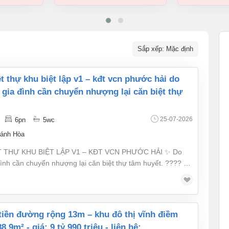
Sắp xếp: Mặc định
 gia đình cần chuyển nhượng lại căn biệt thự
25-07-2026
6pn
5wc
ánh Hòa
 THỰ KHU BIỆT LẬP V1 – KĐT VCN PHƯỚC HẢI ✨ Do
đình cần chuyển nhượng lại căn biệt thự tâm huyết. ???? Vị
đô thị VCN Phước Hải, phường Phước Hải, TP. Nha Trang, tỉnh
 vệ 24/24, gần trường học, siêu thị và đầy đủ tiện ích.
iết kế hiện đại Pháp lý đầy đủ, sẵn sàng giao dịch
8,9m² - giá: 9 tỷ 990 triệu - liên hệ: