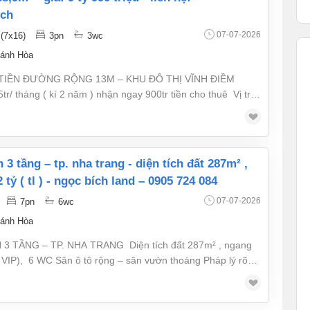
ích
07-07-2026
(7x16)
3pn
3wc
ánh Hòa
IỀN ĐƯỜNG RỘNG 13M – KHU ĐÔ THỊ VĨNH ĐIỀM
tháng ( kí 2 năm ) nhận ngay 900tr tiền cho thuê Vị trí:
 Nông, P. Tây Nha Trang. Đường trước nhà rộng 13m Diện
 sàn: 205,3m² Kết cấu nhà 3 tầng gồm : đã hoàn công • 3
g thờ riêng biệt • 1 phòng khách thoáng mát Giá: 9 tỷ 990
triệu ( bớt nhẹ, bao sang tên ) Liên hệ: 0905.724.084 - Ngọc Bích
 tỷ ( tl ) - ngọc bích land – 0905 724 084
07-07-2026
7pn
6wc
ánh Hòa
 TẦNG – TP. NHA TRANG Diện tích đất 287m² , ngang
VIP), 6 WC Sân ô tô rộng – sân vườn thoáng Pháp lý rõ
Ngọc Bích Land – 0905 724 084