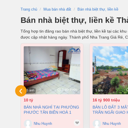
Trang chủ
Mua bán nhà đất
Bán nhà biệt thự, liền kề
Bán nhà biệt thự, liền kề 
Tổng hợp tin đăng rao bán nhà biệt thự, liền kề tại các kh
được cập nhật hàng ngày. Thành phố Nha Trang Giá Rẻ, 
‹
1 giờ trước
5 ảnh
5 ảnh
10 tỷ
16 tỷ 900 triệu
BÁN NHÀ NGHỈ TẠI PHƯỜNG
BÁN LÔ ĐẤT 3 MẶT TIỀN THỊ
PHƯỚC TÂN BIÊN HOÀ 1
TRẤN NGÃI GIAO
TRỆT 2 LẦU 354M2 GIÁ CHỈ
CHÂU ĐỨC BÀ RỊ
10 TỶ
TÀU GIÁ 16 TỶ 9
Nhu Huynh
Nhu Huynh