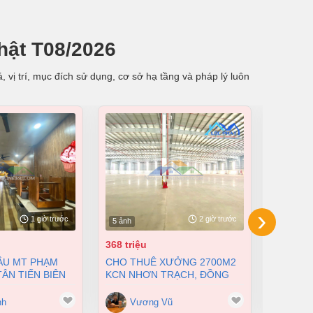
hật T08/2026
 vị trí, mục đích sử dụng, cơ sở hạ tầng và pháp lý luôn
›
1 giờ trước
2 giờ trước
5 ảnh
4 ảnh
368 triệu
230 tỷ
CHO THUÊ XƯỞNG 2700M2
BÁN XƯỞNG TẠI KCN LONG
ÂN TIẾN BIÊN
KCN NHƠN TRẠCH, ĐỒNG
KHÁNH, 
I DIỆN TÍCH
NAI GIÁ 368TR/THÁNG
CHỈ 230
0 TỶ
nh
Vương Vũ
Vư