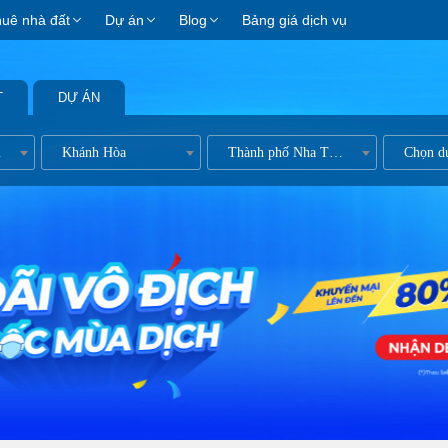
huê nhà đất
Dự án
Blog
Bảng giá dịch vụ
T
DỰ ÁN
n kề
Khánh Hòa
Thành phố Nha Trang
Chọn d