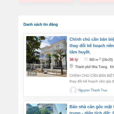
Danh sách tin đăng
chính chủ cần bán biệt thự khu biệt lập v1 – kđt vcn phước hải do
thay đổi kế hoạch nên
tâm huyết.
36 tỷ
2
360 m
(18x20)
Thành phố Nha Trang
,
Kh
2 ảnh
CHÍNH CHỦ CẦN BÁN BIỆT
thay đổi kế hoạch nên gia 
trí: Khu biệt lập V1, Khu 
Nguyen Thanh Truc
Khánh Hòa., an ninh với bảo
Thông tin căn nhà: Diện tích: 360m² (ngang 18m) Kết cấu: 1 trệt, 2 lầu Gồm 6 phòng
ngủ, 5 WC Nhà mới 100%, th
bán nhà căn góc mặt tiền đường rộng 13m – khu đô thị vĩnh điềm
trung - diện tích đất: 8