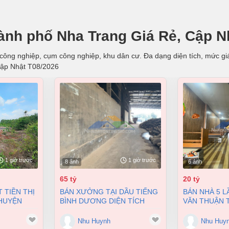
Thành phố Nha Trang Giá Rẻ, Cập N
u công nghiệp, cụm công nghiệp, khu dân cư. Đa dạng diện tích, mức giá,
Cập Nhật T08/2026
1 giờ trước
1 giờ trước
8 ảnh
6 ảnh
65 tỷ
20 tỷ
BÁN XƯỞNG TẠI DẦU TIẾNG
BÁN NHÀ 5 LẦU MT PHẠM
 HUYỆN
BÌNH DƯƠNG DIỆN TÍCH
VĂN THUẬN T
A VŨNG
11400M2 CÓ DÒNG TIỀN 370
HÒA ĐỒNG NA
TRIỆU/THÁNG
168M2 GIÁ 2
Nhu Huynh
Nhu Huy