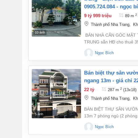
0905.724.084 - ngọc b
9 tỷ 999 triệu
2
89 m
Thành phố Nha Trang
,
Kh
10 ảnh
BÁN NHÀ CĂN GÓC MẶT T
TRUNG sẵn HĐ cho thuê 35tr/ 
Đường P1, khu dân cư Phú
Ngọc Bích
tích đất: 88,9m² Diện tích
phòng ngủ rộng rãi • 1 phòn
bán biệt thự sân vườn 3 tầng – tp. nha trang - diện tích đất 287m² ,
ngang 13m - giá chỉ 22
22 tỷ
2
287 m
(13x18)
Thành phố Nha Trang
,
Kh
BÁN BIỆT THỰ SÂN VƯỜN 3
5 ảnh
13m 7 phòng ngủ (2 phòng 
ràng Giá chỉ 22 tỷ ( tl ) 
Ngọc Bích