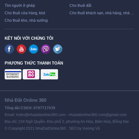
Tìm người ở ghép
Cho thuê đất
Cho thuê cửa hàng, kiot
Cho thuê khách sạn, nhà hàng, nhà nghỉ
Cho thuê kho, nhà xưởng
KẾT NỐI VỚI CHÚNG TÔI
PHƯƠNG THỨC THANH TOÁN
Nhà Đất Online 360
Tổng đài CSKH: 0797717039
Email: hotro@nhadatonline360.com - nhadatonline360.com@gmail.com
Địa chỉ: 234 Ngô Quyền, Khu phố 2, phường An Hòa, Biên Hòa, Đồng Nai
© Copyright 2021 NhaDatOnline360 . SEO by Vương Vũ