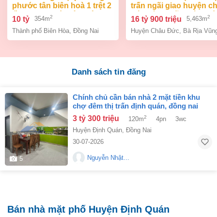
phước tân biên hoà 1 trệt 2
trấn ngãi giao huyện c
lầu 354m2 giá chỉ 10 tỷ
đức bà rịa vũng tàu giá
2
2
10 tỷ
16 tỷ 900 triệu
354m
5,463m
tỷ 9
Thành phố Biên Hòa
,
Đồng Nai
Huyện Châu Đức
,
Bà Rịa Vũn
Danh sách tin đăng
chính chủ cần bán nhà 2 mặt tiền khu
chợ đêm thị trấn định quán, đồng nai
3 tỷ 300 triệu
2
120m
4pn
3wc
Huyện Định Quán
,
Đồng Nai
30-07-2026
Nguyễn Nhật...
5
Bán nhà mặt phố Huyện Định Quán