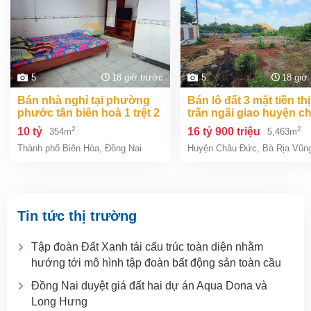
5
18 giờ trước
5
18 giờ
bán nhà nghỉ tại phường
bán lô đất 3 mặt tiền thị
phước tân biên hoà 1 trệt 2
trấn ngãi giao huyện c
lầu 354m2 giá chỉ 10 tỷ
đức bà rịa vũng tàu giá
2
2
10 tỷ
16 tỷ 900 triệu
354m
5,463m
tỷ 9
Thành phố Biên Hòa
,
Đồng Nai
Huyện Châu Đức
,
Bà Rịa Vũn
Tin tức thị trường
Tập đoàn Đất Xanh tái cấu trúc toàn diện nhằm
hướng tới mô hình tập đoàn bất động sản toàn cầu
Đồng Nai duyệt giá đất hai dự án Aqua Dona và
Long Hưng