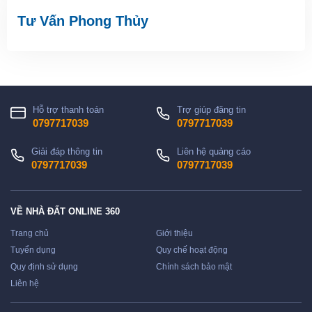
Tư Vấn Phong Thủy
Hỗ trợ thanh toán
Trợ giúp đăng tin
0797717039
0797717039
Giải đáp thông tin
Liên hệ quảng cáo
0797717039
0797717039
VỀ NHÀ ĐẤT ONLINE 360
Trang chủ
Giới thiệu
Tuyển dụng
Quy chế hoạt động
Quy định sử dụng
Chính sách bảo mật
Liên hệ