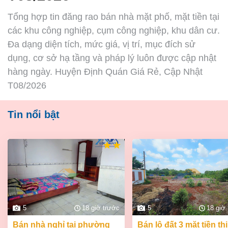
Tổng hợp tin đăng rao bán nhà mặt phố, mặt tiền tại
các khu công nghiệp, cụm công nghiệp, khu dân cư.
Đa dạng diện tích, mức giá, vị trí, mục đích sử
dụng, cơ sở hạ tầng và pháp lý luôn được cập nhật
hàng ngày. Huyện Định Quán Giá Rẻ, Cập Nhật
T08/2026
Tin nổi bật
5
18 giờ trước
5
18 giờ
bán nhà nghỉ tại phường
bán lô đất 3 mặt tiền thị