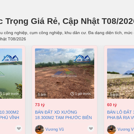
 Trọng Giá Rẻ, Cập Nhật T08/202
u công nghiệp, cụm công nghiệp, khu dân cư. Đa dạng diện tích, mức gi
Nhật T08/2026
1 giờ trước
1 giờ trước
5 ảnh
5 ảnh
73 tỷ
60 tỷ
BÁN ĐẤT XD XƯỞNG
BÁN LÔ ĐẤT 3,2HA TẠI CHÂU
PHÚ VĨNH
18.300M2 TAM PHƯỚC BIÊN
PHA BÀ RỊA 
HÒA ĐỒNG NAI GIÁ 73 TỶ
60 TỶ
Vương Vũ
Vương V