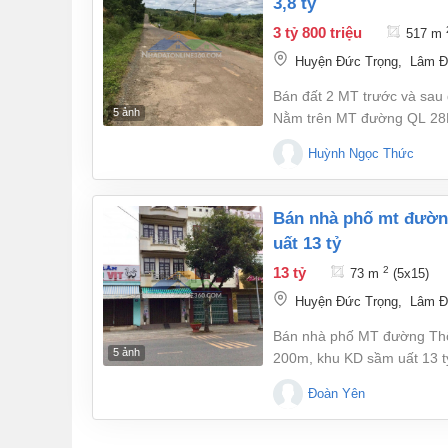
3,8 tỷ
sân bay liên khương khoản
mục đích đầu tư - Giá bán : 
3 tỷ 800 triệu
517 m
0968071830#bannhaductro
Huyện Đức Trọng
,
Lâm Đ
#choductrong #ductrongla
Bán đất 2 MT trước và sau
5 ảnh
Nằm trên MT đường QL 28B,
Đoạn đường huyết mạch nố
Huỳnh Ngọc Thức
hoạch mở rộng 40m². - DT:
3.8 tỷ. LH: 0938 703545
bán nhà phố mt đường thống nhất đức trọng lâm đồng khu kd sầm
uất 13 tỷ
13 tỷ
2
73 m
(5x15)
Huyện Đức Trọng
,
Lâm Đ
Bán nhà phố MT đường Thố
5 ảnh
200m, khu KD sầm uất 13 t
giới 24 m (vỉa hè 6m x 2 b
Đoàn Yên
m).Diện tích 73,5 m² công 
kết cấu BTCT kiên cố, mái l
buôn bán sầm uất - cách ch