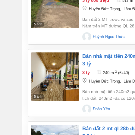
3 tỷ 800 triệu
517 m
Huyện Đức Trọng
,
Lâm Đ
Bán đất 2 MT trước và sau
5 ảnh
Nằm trên MT đường QL 28B,
Đoạn đường huyết mạch nố
Huỳnh Ngọc Thức
hoạch mở rộng 40m². - DT:
3.8 tỷ. LH: 0938 703545
bán nhà mặt tiền 240m2 quốc lộ 27 liên hiệp đức trọng lâm đồng giá
3 tỷ
3 tỷ
2
240 m
(6x40)
Huyện Đức Trọng
,
Lâm Đ
Bán nhà mặt tiền 240m2 quố
5 ảnh
tích đất: 240m2 -đã có 12
tiền quốc lộ 27 - kích thước
Đoàn Yên
bằng phẳng - Gần mọi tiện 
đầu năm, còn mới và đẹp - 
xây kiên cố - 1 phòng khách
bán đất 2 mt ql 28b đức trọng, lâm đồng, 10 x 50m, (200)m2 tc, giá
Mặt tiền quốc lộ 27 tiện k