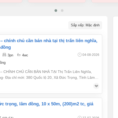
Sắp xếp: Mặc định
 đồng
04-08-2026
3pn
4wc
ồng
– CHÍNH CHỦ CẦN BÁN NHÀ TẠI Thị Trấn Liên Nghĩa,
- Địa chỉ mới: 380 Quốc lộ 20, Xã Đức Trọng, Tỉnh Lâm
 (mặt tiền 4,7m, mặt hậu 5,5m, dài 40m) Diện tích sàn:
thương lượng)- Kết cấu: Nhà 1 trệt 2 lầu, gồm 3 phòng ngủ,
í: Mặt tiền Quốc lộ 20, khu trung tâm, giao thông thuận
doanh.- Phù hợp: Kinh doanh, mở văn phòng hoặc đầu tư lâu
ng, sang tên nhanh.- Liên hệ chính chủ: 0919066133 để xem
2