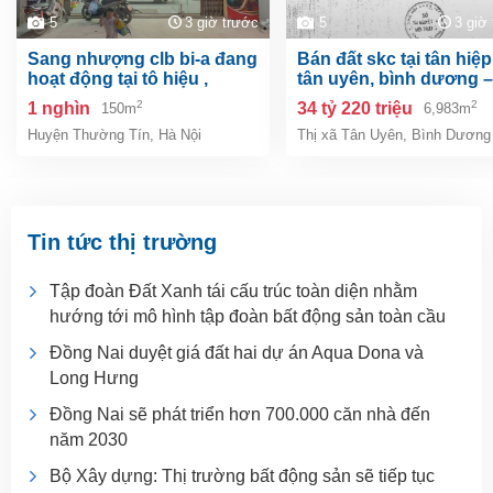
5
3 giờ trước
5
3 giờ
sang nhượng clb bi-a đang
bán đất skc tại tân hiệp, tp.
hoạt động tại tô hiệu ,
tân uyên, bình dương –
thường tín, hà nội
6.983m²
2
2
1 nghìn
34 tỷ 220 triệu
150m
6,983m
Huyện Thường Tín
,
Hà Nội
Thị xã Tân Uyên
,
Bình Dương
Tin tức thị trường
Tập đoàn Đất Xanh tái cấu trúc toàn diện nhằm
hướng tới mô hình tập đoàn bất động sản toàn cầu
Đồng Nai duyệt giá đất hai dự án Aqua Dona và
Long Hưng
Đồng Nai sẽ phát triển hơn 700.000 căn nhà đến
năm 2030
Bộ Xây dựng: Thị trường bất động sản sẽ tiếp tục