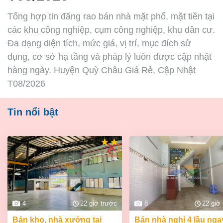
Tổng hợp tin đăng rao bán nhà mặt phố, mặt tiền tại
các khu công nghiệp, cụm công nghiệp, khu dân cư.
Đa dạng diện tích, mức giá, vị trí, mục đích sử
dụng, cơ sở hạ tầng và pháp lý luôn được cập nhật
hàng ngày. Huyện Quỳ Châu Giá Rẻ, Cập Nhật
T08/2026
Tin nổi bật
4
22 giờ trước
8
22 giờ
bán kho, nhà xưởng tại
bán nhà nghỉ 4 lầu ngay