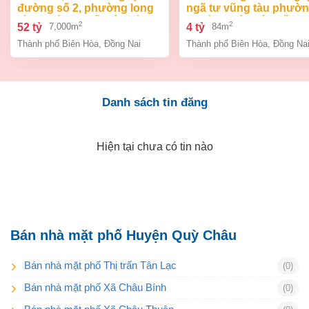
đường số 2, phường long
ngã tư vũng tàu phườ
bình, thành phố biên hòa,
an bình biên hòa đồng 
2
2
52 tỷ
4 tỷ
7,000m
84m
đồng nai giá 52 tỷ
giá chỉ 4 tỷ
Thành phố Biên Hòa
,
Đồng Nai
Thành phố Biên Hòa
,
Đồng Na
Danh sách tin đăng
Hiện tại chưa có tin nào
Bán nhà mặt phố Huyện Quỳ Châu
Bán nhà mặt phố Thị trấn Tân Lạc
(0)
Bán nhà mặt phố Xã Châu Bính
(0)