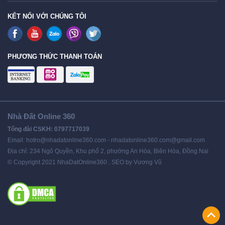
KẾT NỐI VỚI CHÚNG TÔI
PHƯƠNG THỨC THANH TOÁN
Nhà Đất Online 360
Tổng đài CSKH: 0797717039
Email: hotro@nhadatonline360.com - nhadatonline360.com@gmail.com
Địa chỉ: 234 Ngô Quyền, Khu phố 2, phường An Hòa, Biên Hòa, Đồng Nai
© Copyright 2021 NhaDatOnline360 . SEO by Vương Vũ