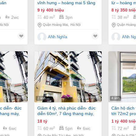
xuân
vĩnh hưng – hoàng mai 5 tầng
lừ – hoàng m
hộ cao cấp
lô góc, ô tô chạy qua, kinh
2 mặt thoáng
9 tỷ 400 triệu
8 tỷ 350 tri
l nội thất –
doanh, 9.4 tỷ
2
2
n
2wc
40 m
3pn
38 m
g siêu rộng
Hà Nội
Quận Hoàng Mai
,
Hà Nội
Quận Hoàng
ANh Nghĩa
ANh Ng
1 giờ trước
1 giờ trước
2 ảnh
4 ảnh
giảm 4 tỷ, nhà phúc diễn- đức
căn hộ dịch vụ as2-xx sử dụng
thang máy,
diễn 60m², 7 tầng thang máy,
tới 72m2 pro
ẹp như tranh
khu đất phân lô, đẹp như tranh
ngọc vân kha
18 tỷ
1 tỷ 400 tri
vẽ, 18 tỷ.
2
2
6wc
60 m
5pn
6wc
72 m
Hà Nội
Quận Bắc Từ Liêm
,
Hà Nội
Quận 9 (TP 