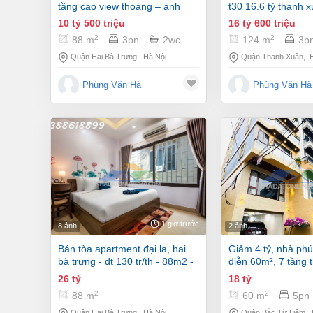
tầng cao view thoáng – ánh
t30 16.6 tỷ thanh 
sáng ngập tràn - an ninh tuyệt
????????????căn 
10 tỷ 500 triệu
16 tỷ 600 triệu
đối.
– cc royal city – ful
2
2
88 m
3pn
2wc
124 m
3p
căn vòm 2 ban côn
và thoáng mát qu
Quận Hai Bà Trưng
,
Hà Nội
Quận Thanh Xuân
,
Phùng Văn Hà
Phùng Văn Hà
1 giờ trước
8 ảnh
2 ảnh
bán tòa apartment đại la, hai
giảm 4 tỷ, nhà phúc diễn- đức
bà trưng - dt 130 tr/th - 88m2 -
diễn 60m², 7 tầng 
7 tầng - mt 5m - 26 tỷ
khu đất phân lô, đ
26 tỷ
18 tỷ
vẽ, 18 tỷ.
2
2
88 m
60 m
5pn
Quận Hai Bà Trưng
,
Hà Nội
Quận Bắc Từ Liêm
,