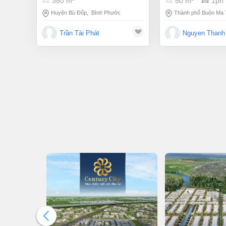
380 m
50 m
1pn
Huyện Bù Đốp
,
Bình Phước
Thành phố Buôn Ma 
Trần Tài Phát
Nguyen Thanh