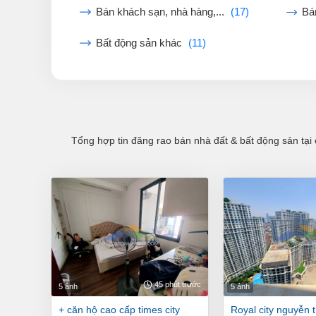
Bán khách sạn, nhà hàng,...
(17)
Bá
Bất động sản khác
(11)
Tổng hợp tin đăng rao bán nhà đất & bất động sản tại 
45 phút trước
5 ảnh
5 ảnh
+ căn hộ cao cấp times city
royal city nguyễn trãi 124 m2