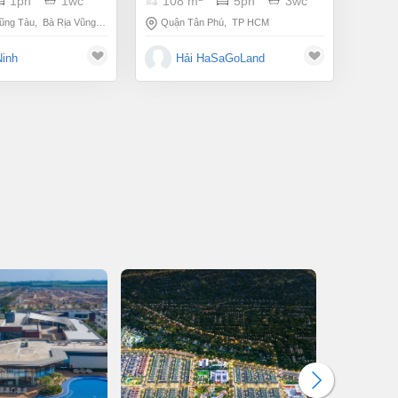
1pn
1wc
108 m
5pn
3wc
ũng Tàu
,
Bà Rịa Vũng Tàu
Quận Tân Phú
,
TP HCM
Ninh
Hải HaSaGoLand