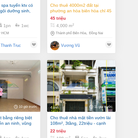
cho thuê 4000m2 đất tại
gội dưỡng sinh,
phường an hòa biên hòa chỉ 45
il
triệu/ tháng
45 triệu
2
1pn
1wc
4,000 m
P HCM
Thành phố Biên Hòa
,
Đồng Nai
 Thanh Truc
Vương Vũ
10 giờ trước
11 giờ trước
4 ảnh
cho thuê nhà mặt tiền vườn lài
n an ninh, vũng
108m², 3tầng, 22triệu - cạnh
ngã tư
22 triệu
2