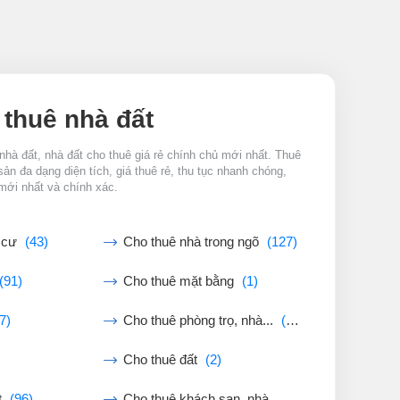
 thuê nhà đất
nhà đất, nhà đất cho thuê giá rẻ chính chủ mới nhất. Thuê
sản đa dạng diện tích, giá thuê rẻ, thu tục nhanh chóng,
mới nhất và chính xác.
g cư
(43)
Cho thuê nhà trong ngõ
(127)
(91)
Cho thuê mặt bằng
(1)
7)
Cho thuê phòng trọ, nhà...
(30)
Cho thuê đất
(2)
t
(96)
Cho thuê khách sạn, nhà...
(0)