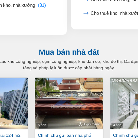
n kho, nhà xưởng
(31)
Cho thuê kho, nhà xư
Mua bán nhà đất
các khu công nghiệp, cụm công nghiệp, khu dân cư, khu đô thị. Đa dạng 
tầng và pháp lý luôn được cập nhật hàng ngày.
56 phút trước
1 giờ trước
5 ảnh
4 ảnh
chính chủ gửi bán nhà phố
chính chủ gửi bán nhà phố đền