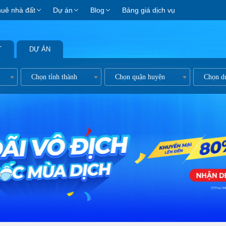
huê nhà đất
Dự án
Blog
Bảng giá dịch vụ
T
DỰ ÁN
ản
Chọn tỉnh thành
Chọn quận huyện
Chọn d