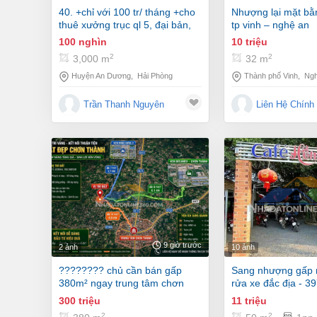
40. +chỉ với 100 tr/ tháng +cho
nhượng lại mặt bằng trung tâm
thuê xưởng trục ql 5, đại bản,
tp vinh – nghệ an
an dương, hp
10 triệu
100 nghìn
2
2
32 m
3,000 m
Thành phố Vinh
,
Ngh
Huyện An Dương
,
Hải Phòng
Liên Hệ Chính
Trần Thanh Nguyên
9 giờ trước
2 ảnh
10 ảnh
???????? chủ cần bán gấp
sang nhượng gấp mặt bằng
380m² ngay trung tâm chơn
rửa xe đắc địa - 3
thành – giá chỉ hơn 300 triệu!
diệu cơ hội vàng c
300 triệu
11 triệu
????
tìm mặt bằng khởi
2
2