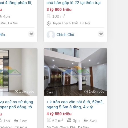
ai 4 tầng phân lô,
chủ bán gấp lô 22 tại thôn trại
, 8.35 tỷ
hồ, đoài phương, tp.hà nội.
ệu
3 tỷ 600 triệu
2
4pn
100 m
 Mai
,
Hà Nội
Huyện Thạch Thất
,
Hà Nội
hĩa
Chính Chủ
1 giờ trước
1 giờ trước
5 ảnh
♪ k trần cao vân sát ô tô, 62m2,
sper phố đông, tô
ngang 5.6m 3 tầng, 4.x tỷ
i thác luôn
4 tỷ 550 triệu
ệu
2
62 m
3pn
3wc
1pn
1wc
Quận Thanh Khê
,
Đà Nẵng
Thủ Đức)
,
TP HCM