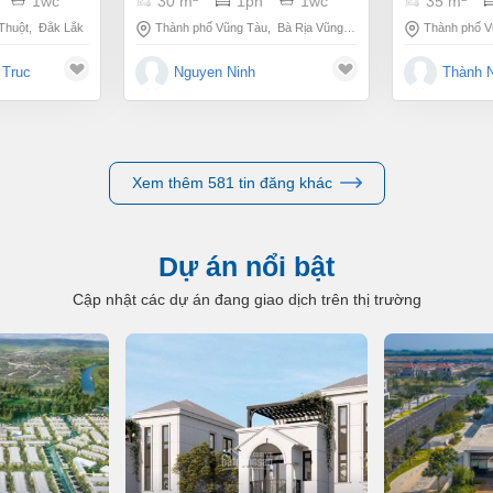
1wc
30 m
1pn
1wc
35 m
Thuột
,
Đắk Lắk
Thành phố Vũng Tàu
,
Bà Rịa Vũng Tàu
Thành phố V
 Truc
Nguyen Ninh
Thành 
Xem thêm 581 tin đăng khác
Dự án nổi bật
Cập nhật các dự án đang giao dịch trên thị trường