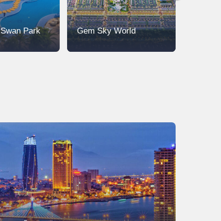
ị Swan Park
Gem Sky World
Biên H
Comple