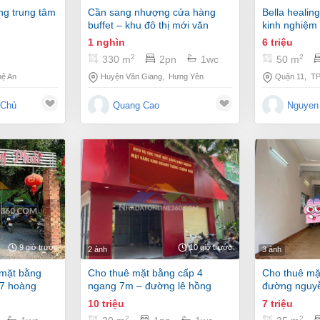
cần sang nhượng cửa hàng
bella healing spa tuyển ktv có
buffet – khu đô thị mới văn
kinh nghiệm 
giang, hưng yên đã setup full,
cvg, body, na
1 nghìn
6 triệu
nhận là kinh doanh ngay
2
2
330 m
2pn
1wc
50 m
ệ An
Huyện Văn Giang
,
Hưng Yên
Quận 11
,
T
 Chủ
Quang Cao
Nguyen
9 giờ trước
10 giờ trước
2 ảnh
3 ảnh
cho thuê mặt bằng cấp 4
cho thuê mặt bằng riêng biệt
97 hoàng
ngang 7m – đường lê hồng
đường nguyễ
ho ae đang
phong, vũng tàu ????
tàu ????
10 triệu
7 triệu
 nghiệp
2
2