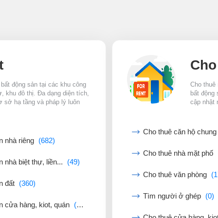
t
Cho
 bất động sản tại các khu công
Cho thuê 
 khu đô thị. Đa dạng diện tích,
bất động 
ơ sở hạ tầng và pháp lý luôn
cập nhật 
Cho thuê căn hộ chun
n nhà riêng
(682)
Cho thuê nhà mặt phố
 nhà biệt thự, liền...
(49)
Cho thuê văn phòng
(1
n đất
(360)
Tìm người ở ghép
(0)
n cửa hàng, kiot, quán
(44)
Cho thuê cửa hàng, kio