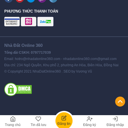
PHƯƠNG THỨC THANH TOÁN
Nhà Đất Online 360
Tổng đài CSKH: 0797717039
Email: hotro@nhadatonline360.com - nhadatonline360.com@gmail.com
Địa chỉ: 234 Ngô Quyền, Khu phố 2, phường An Hòa, Biên Hòa, Đồng Nai
© Copyright 2021 NhaDatOnline360 . SEO by Vương Vũ
Đăng tin
Trang chủ
Tin đã lưu
Đăng ký
Đăng nhập