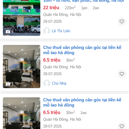
10m – tố hữu, vạn phúc, hà đông, hà nội
22 triệu
2
220m
1pn
2wc
Quận Hà Đông
,
Hà Nội
29-07-2026
Lê Thị Liên
4
cho thuê văn phòng căn góc tại liền kế
mỗ lao hà đông
6.5 triệu
2
30m
Quận Hà Đông
,
Hà Nội
28-07-2026
Chủ Nhà
1
cho thuê văn phòng căn góc tại liền kế
mỗ lao hà đông
6.5 triệu
2
30m
1wc
Quận Hà Đông
,
Hà Nội
28-07-2026