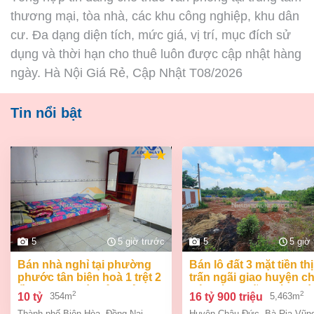
thương mại, tòa nhà, các khu công nghiệp, khu dân
cư. Đa dạng diện tích, mức giá, vị trí, mục đích sử
dụng và thời hạn cho thuê luôn được cập nhật hàng
ngày. Hà Nội Giá Rẻ, Cập Nhật T08/2026
Tin nổi bật
5
5 giờ trước
5
5 giờ
bán nhà nghỉ tại phường
bán lô đất 3 mặt tiền thị
phước tân biên hoà 1 trệt 2
trấn ngãi giao huyện c
lầu 354m2 giá chỉ 10 tỷ
đức bà rịa vũng tàu giá
2
2
10 tỷ
16 tỷ 900 triệu
354m
5,463m
tỷ 9
Thành phố Biên Hòa
,
Đồng Nai
Huyện Châu Đức
,
Bà Rịa Vũn