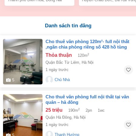
Danh sách tin đăng
cho thuê văn phòng 120m²- full nội thất
,ngăn chia phòng riêng số 428 hồ tùng
mậu
Thỏa thuận
2
120m
Quận Bắc Từ Liêm
,
Hà Nội
1 ngày trước
Chủ Nhà
5
cho thuê văn phòng full nội thất tại văn
quán – hà đông
25 triệu
2
190m
2pn
1wc
Quận Hà Đông
,
Hà Nội
1 ngày trước
Thanh Hường
5