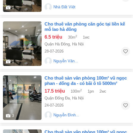
Nhà Đất Việt
1
cho thuê văn phòng căn góc tại liền kế
mỗ lao hà đông
6.5 triệu
2
30m
1wc
Quận Hà Đông
,
Hà Nội
28-07-2026
Nguyễn Văn...
1
cho thuê sàn văn phòng 100m² vũ ngọc
phan - đống đa - có bãi ô tô 5000m²
17.5 triệu
2
100m
1pn
2wc
Quận Đống Đa
,
Hà Nội
24-07-2026
Nguyễn Đình...
3
cho thuê sàn văn phòng 100m² vũ ngọc