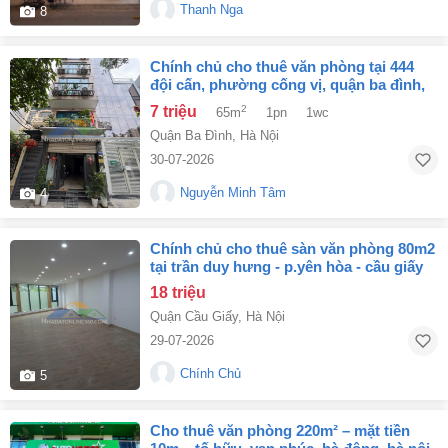
Thanh Nga
8
chính chủ cho thuê văn phòng tại 444
đội cấn, phường cống vị, quận ba đình,
hà nội – trống 2 tầng
7 triệu
2
65m
1pn
1wc
Quận Ba Đình
,
Hà Nội
30-07-2026
Nguyễn Minh Tâm
4
chính chủ cho thuê sàn văn phòng 80m2
tại trần duy hưng - p.yên hòa - cầu giấy
18 triệu
Quận Cầu Giấy
,
Hà Nội
29-07-2026
Chính Chủ
5
cho thuê văn phòng 220m² – mặt tiền