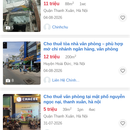
11 triệu
2
88m
1wc
Quận Thanh Xuân
,
Hà Nội
04-08-2026
Chinhchu
5
cho thuê tòa nhà văn phòng – phù hợp
mở chi nhánh ngân hàng, văn phòng
giao dịch
12 triệu
2
200m
Huyện Hoài Đức
,
Hà Nội
04-08-2026
Liên Hệ Chính...
8
cho thuê văn phòng tại mặt phố nguyễn
ngọc nại, thanh xuân, hà nội
5 triệu
2
39m
1pn
4wc
Quận Thanh Xuân
,
Hà Nội
31-07-2026