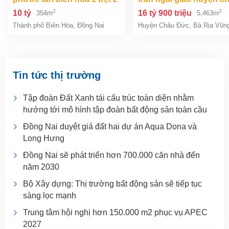
lầu 354m2 giá chỉ 10 tỷ
đức bà rịa vũng tàu giá
2
2
10 tỷ
16 tỷ 900 triệu
354m
5,463m
tỷ 9
Thành phố Biên Hòa
,
Đồng Nai
Huyện Châu Đức
,
Bà Rịa Vũn
Tin tức thị trường
Tập đoàn Đất Xanh tái cấu trúc toàn diện nhằm
hướng tới mô hình tập đoàn bất động sản toàn cầu
Đồng Nai duyệt giá đất hai dự án Aqua Dona và
Long Hưng
Đồng Nai sẽ phát triển hơn 700.000 căn nhà đến
năm 2030
Bộ Xây dựng: Thị trường bất động sản sẽ tiếp tục
sàng lọc mạnh
Trung tâm hội nghị hơn 150.000 m2 phục vụ APEC
2027