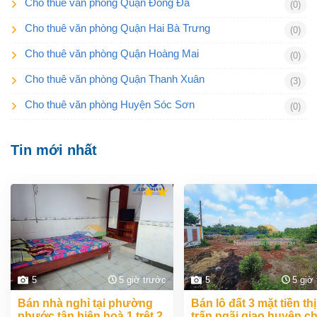
Cho thuê văn phòng Quận Đống Đa
(0)
Cho thuê văn phòng Quận Hai Bà Trưng
(0)
Cho thuê văn phòng Quận Hoàng Mai
(0)
Cho thuê văn phòng Quận Thanh Xuân
(3)
Cho thuê văn phòng Huyện Sóc Sơn
(0)
Tin mới nhất
5
5 giờ trước
5
5 giờ
bán nhà nghỉ tại phường
bán lô đất 3 mặt tiền thị
phước tân biên hoà 1 trệt 2
trấn ngãi giao huyện c