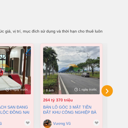
 giá, vị trí, mục đích sử dụng và thời hạn cho thuê luôn
›
1 ngày trước
1 ngày trước
8 ảnh
8 ảnh
264 tỷ 370 triệu
55 tỷ
BÁN LÔ GÓC 3 MẶT TIỀN
BÁN NHÀ XƯỞNG TẠI XUÂN
 LỘC ĐỒNG NAI
ĐẤT KHU CÔNG NGHIỆP BÀ
LỘC ĐỒN
200 TỶ
RỊA VŨNG TÀU DT 105000M2
12500M2
GIÁ CHỈ 100 ĐÔ/M2
ũ
Vương Vũ
Vư