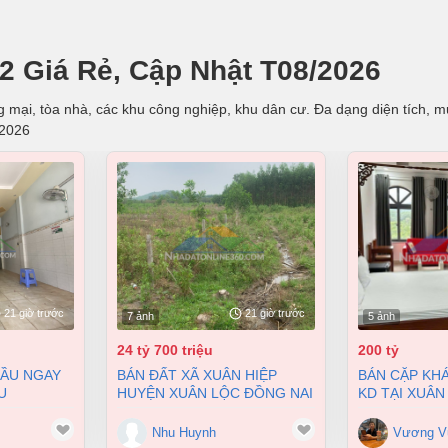
2 Giá Rẻ, Cập Nhật T08/2026
mại, tòa nhà, các khu công nghiệp, khu dân cư. Đa dạng diện tích, mức
/2026
21 giờ trước
21 giờ trước
7 ảnh
5 ảnh
24 tỷ 700 triệu
200 tỷ
BÁN ĐẤT XÃ XUÂN HIỆP
BÁN CẶP KHÁCH SẠN ĐANG
U
HUYỆN XUÂN LỘC ĐỒNG NAI
KD TẠI XUÂN
 BIÊN HÒA
2 MẶT TIỀN 38000M2 GIÁ
9900M2 GIÁ 
 4 TỶ
24,7 TỶ
Nhu Huynh
Vương V