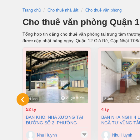
Trang chủ
Cho thuê nhà đất
Cho thuê văn phòng
Cho thuê văn phòng Quận 1
Tổng hợp tin đăng cho thuê văn phòng tại trung tâm thương 
được cập nhật hàng ngày. Quận 12 Giá Rẻ, Cập Nhật T08
‹
21 giờ trước
4 ảnh
8 ảnh
52 tỷ
4 tỷ
BÁN KHO, NHÀ XƯỞNG TẠI
BÁN NHÀ NGHỈ 4 LẦU NGAY
ĐƯỜNG SỐ 2, PHƯỜNG
NGÃ TƯ VŨNG TÀ
LONG BÌNH, THÀNH PHỐ
PHƯỜNG AN BÌNH
BIÊN HÒA, ĐỒNG NAI GIÁ 52
ĐỒNG NAI GIÁ CHỈ
Nhu Huynh
Nhu Huynh
TỶ