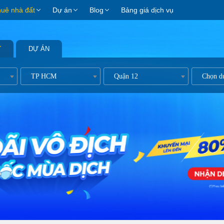
huê nhà đất
Dự án
Blog
Bảng giá dịch vụ
T
DỰ ÁN
TP HCM
Quận 12
Chọn d