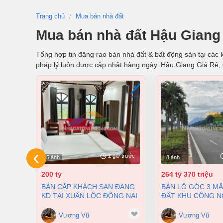
Trang chủ
Mua bán nhà đất
Mua bán nhà đất Hậu Giang 
Tổng hợp tin đăng rao bán nhà đất & bất động sản tại các k
pháp lý luôn được cập nhật hàng ngày. Hậu Giang Giá Rẻ
‹
1 giờ trước
5 ảnh
8 ảnh
200 tỷ
264 tỷ 370 triệu
BÁN CẶP KHÁCH SẠN ĐANG
BÁN LÔ GÓC 3 MẶT TIỀN
KD TẠI XUÂN LỘC ĐỒNG NAI
ĐẤT KHU CÔNG N
9900M2 GIÁ 200 TỶ
RỊA VŨNG TÀU DT
GIÁ CHỈ 100 ĐÔ/M
Vương Vũ
Vương Vũ