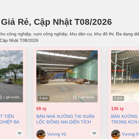
Giá Rẻ, Cập Nhật T08/2026
hu công nghiệp, cụm công nghiệp, khu dân cư, khu đô thị. Đa dạng diện
, Cập Nhật T08/2026
1 giờ trước
1 giờ trước
8 ảnh
5 ảnh
55 tỷ
135 tỷ
BÁN NHÀ XƯỞNG TẠI XUÂN
BÁN XƯỞNG 29.000M2
GHIỆP BÀ
LỘC ĐỒNG NAI DIỆN TÍCH
TRONG KCN B
 105000M2
12500M2 GIÁ 55 TỶ
TÀU CHỈ 135
2
Vương Vũ
Vương V