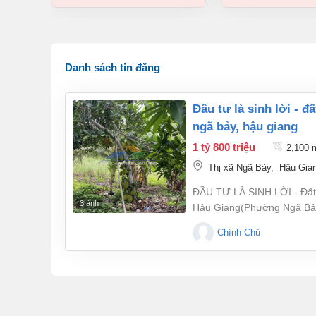
Danh sách tin đăng
đầu tư là sinh lời - đất chính chủ khu vực 3, phường hiệp thành, tp
ngã bảy, hậu giang
1 tỷ 800 triệu
2,100
Thị xã Ngã Bảy
,
Hậu Gia
ĐẦU TƯ LÀ SINH LỜI - Đất
3 ảnh
Hậu Giang(Phường Ngã Bảy,
1,8 tỷLiên hệ SĐT: 0902856
Chính Chủ
diện tích 2100m2- Khu vực 
bạch, thủ tục sang tên nha
chủ