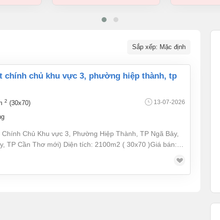
Sắp xếp: Mặc định
2
13-07-2026
 m
(30x70)
ng
 Chính Chủ Khu vực 3, Phường Hiệp Thành, TP Ngã Bảy,
 TP Cần Thơ mới) Diện tích: 2100m2 ( 30x70 )Giá bán:
613 Chính chủ ***CHI TIẾT:- Cần bán gấp đất trồng cây
đông dân cư, điện nước có sẵn- Pháp lý đầy đủ, minh
nh Tiếp khách thiện chí - Liên hệ SĐT: 0902856613 Chính