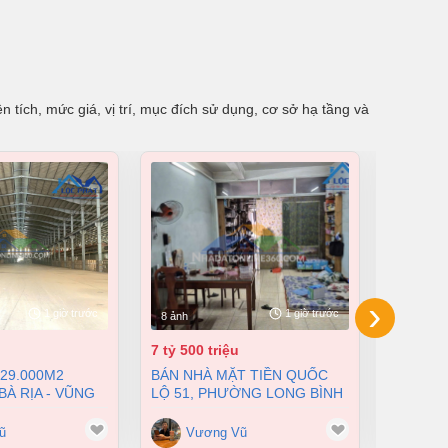
 tích, mức giá, vị trí, mục đích sử dụng, cơ sở hạ tầng và
›
1 giờ trước
1 giờ trước
8 ảnh
10 ảnh
7 tỷ 500 triệu
180 tỷ
BÁN NHÀ MẶT TIỀN QUỐC
BÁN NHÀ XƯỞNG TẠI T P
À RỊA - VŨNG
LỘ 51, PHƯỜNG LONG BÌNH
BIÊN H
 TỶ
TÂN, TP BIÊN HÒA 3 LẦU GIÁ
17000M2
7,5 TỶ
ũ
Vương Vũ
Vư