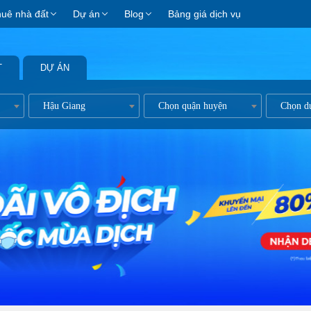
huê nhà đất
Dự án
Blog
Bảng giá dịch vụ
T
DỰ ÁN
ản
Hậu Giang
Chọn quận huyện
Chọn d