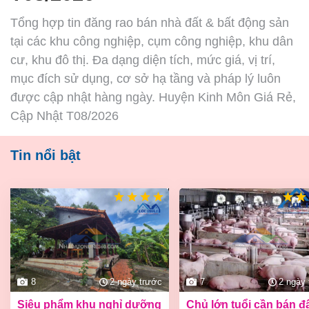
Tổng hợp tin đăng rao bán nhà đất & bất động sản
tại các khu công nghiệp, cụm công nghiệp, khu dân
cư, khu đô thị. Đa dạng diện tích, mức giá, vị trí,
mục đích sử dụng, cơ sở hạ tầng và pháp lý luôn
được cập nhật hàng ngày. Huyện Kinh Môn Giá Rẻ,
Cập Nhật T08/2026
Tin nổi bật
8
2 ngày trước
7
2 ngày
siêu phẩm khu nghỉ dưỡng
chủ lớn tuổi cần bán đất