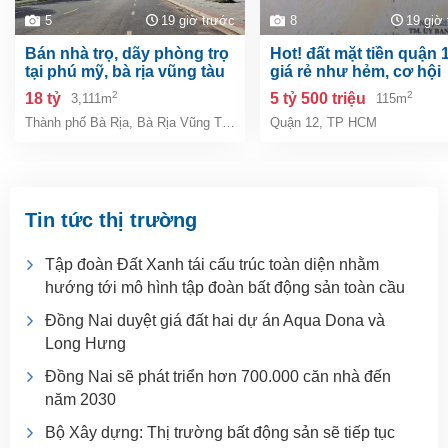
5
19 giờ trước
8
19 giờ
bán nhà trọ, dãy phòng trọ
hot! đất mặt tiền quận 12 –
tại phú mỹ, bà rịa vũng tàu
giá rẻ như hẻm, cơ hội
giá 18 tỷ
hiếm khó tìm!
2
2
18 tỷ
5 tỷ 500 triệu
3,111m
115m
Thành phố Bà Rịa
,
Bà Rịa Vũng Tàu
Quận 12
,
TP HCM
Tin tức thị trường
Tập đoàn Đất Xanh tái cấu trúc toàn diện nhằm
hướng tới mô hình tập đoàn bất động sản toàn cầu
Đồng Nai duyệt giá đất hai dự án Aqua Dona và
Long Hưng
Đồng Nai sẽ phát triển hơn 700.000 căn nhà đến
năm 2030
Bộ Xây dựng: Thị trường bất động sản sẽ tiếp tục