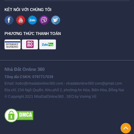
KẾT NỐI VỚI CHÚNG TÔI
PHƯƠNG THỨC THANH TOÁN
Nhà Đất Online 360
Tổng đài CSKH: 0797717039
Email: hotro@nhadatonline360.com - nhadatonline360.com@gmail.com
Địa chỉ: 234 Ngô Quyền, Khu phố 2, phường An Hòa, Biên Hòa, Đồng Nai
© Copyright 2021 NhaDatOnline360 . SEO by Vương Vũ