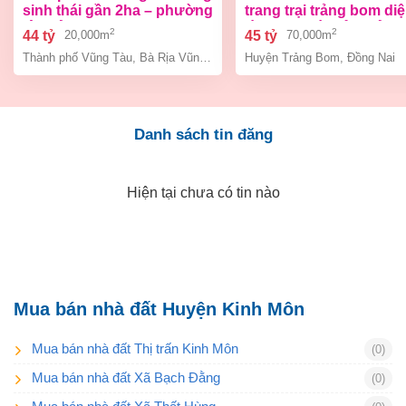
sinh thái gần 2ha – phường
trang trại trảng bom di
tân hải, tp. hcm
tích 7ha giá chỉ 45 tỷ ( g
2
2
44 tỷ
45 tỷ
20,000m
70,000m
cũ 60 tỷ)
Thành phố Vũng Tàu
,
Bà Rịa Vũng Tàu
Huyện Trảng Bom
,
Đồng Nai
Danh sách tin đăng
Hiện tại chưa có tin nào
Mua bán nhà đất Huyện Kinh Môn
Mua bán nhà đất Thị trấn Kinh Môn
(0)
Mua bán nhà đất Xã Bạch Đằng
(0)