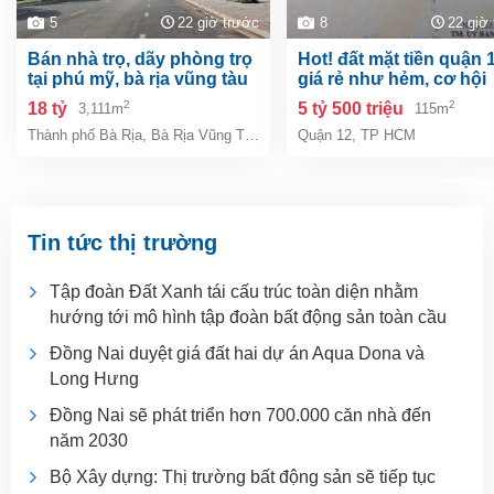
5
22 giờ trước
8
22 giờ
bán nhà trọ, dãy phòng trọ
hot! đất mặt tiền quận 12 –
tại phú mỹ, bà rịa vũng tàu
giá rẻ như hẻm, cơ hội
giá 18 tỷ
hiếm khó tìm!
2
2
18 tỷ
5 tỷ 500 triệu
3,111m
115m
Thành phố Bà Rịa
,
Bà Rịa Vũng Tàu
Quận 12
,
TP HCM
Tin tức thị trường
Tập đoàn Đất Xanh tái cấu trúc toàn diện nhằm
hướng tới mô hình tập đoàn bất động sản toàn cầu
Đồng Nai duyệt giá đất hai dự án Aqua Dona và
Long Hưng
Đồng Nai sẽ phát triển hơn 700.000 căn nhà đến
năm 2030
Bộ Xây dựng: Thị trường bất động sản sẽ tiếp tục