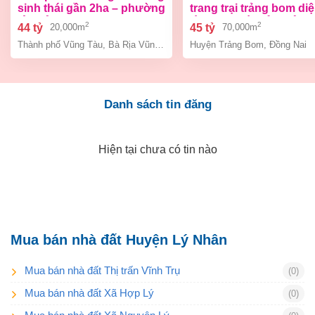
sinh thái gần 2ha – phường
trang trại trảng bom di
tân hải, tp. hcm
tích 7ha giá chỉ 45 tỷ ( g
2
2
44 tỷ
45 tỷ
20,000m
70,000m
cũ 60 tỷ)
Thành phố Vũng Tàu
,
Bà Rịa Vũng Tàu
Huyện Trảng Bom
,
Đồng Nai
Danh sách tin đăng
Hiện tại chưa có tin nào
Mua bán nhà đất Huyện Lý Nhân
Mua bán nhà đất Thị trấn Vĩnh Trụ
(0)
Mua bán nhà đất Xã Hợp Lý
(0)