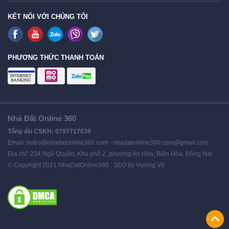
KẾT NỐI VỚI CHÚNG TÔI
PHƯƠNG THỨC THANH TOÁN
Nhà Đất Online 360
Tổng đài CSKH: 0797717039
Email: hotro@nhadatonline360.com - nhadatonline360.com@gmail.com
Địa chỉ: 234 Ngô Quyền, Khu phố 2, phường An Hòa, Biên Hòa, Đồng Nai
© Copyright 2021 NhaDatOnline360 . SEO by Vương Vũ