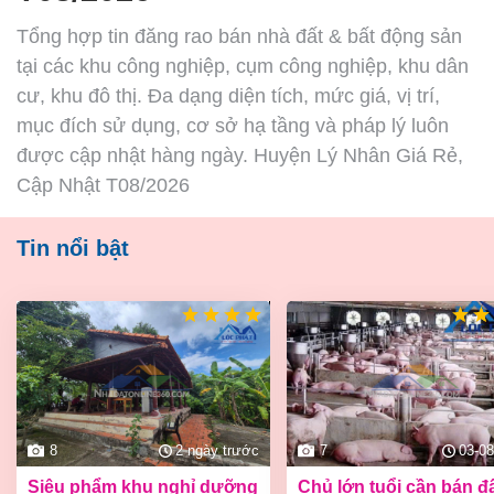
Tổng hợp tin đăng rao bán nhà đất & bất động sản
tại các khu công nghiệp, cụm công nghiệp, khu dân
cư, khu đô thị. Đa dạng diện tích, mức giá, vị trí,
mục đích sử dụng, cơ sở hạ tầng và pháp lý luôn
được cập nhật hàng ngày. Huyện Lý Nhân Giá Rẻ,
Cập Nhật T08/2026
Tin nổi bật
8
2 ngày trước
7
03-08
siêu phẩm khu nghỉ dưỡng
chủ lớn tuổi cần bán đất