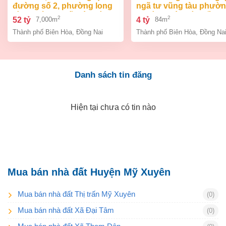
đường số 2, phường long
ngã tư vũng tàu phườ
bình, thành phố biên hòa,
an bình biên hòa đồng 
2
2
52 tỷ
4 tỷ
7,000m
84m
đồng nai giá 52 tỷ
giá chỉ 4 tỷ
Thành phố Biên Hòa
,
Đồng Nai
Thành phố Biên Hòa
,
Đồng Na
Danh sách tin đăng
Hiện tại chưa có tin nào
Mua bán nhà đất Huyện Mỹ Xuyên
Mua bán nhà đất Thị trấn Mỹ Xuyên
(0)
Mua bán nhà đất Xã Đại Tâm
(0)