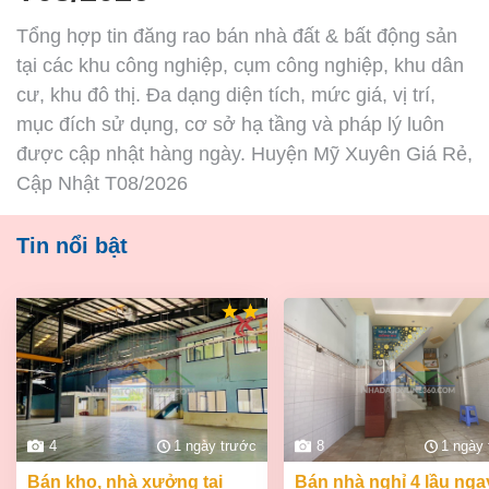
Tổng hợp tin đăng rao bán nhà đất & bất động sản
tại các khu công nghiệp, cụm công nghiệp, khu dân
cư, khu đô thị. Đa dạng diện tích, mức giá, vị trí,
mục đích sử dụng, cơ sở hạ tầng và pháp lý luôn
được cập nhật hàng ngày. Huyện Mỹ Xuyên Giá Rẻ,
Cập Nhật T08/2026
Tin nổi bật
4
1 ngày trước
8
1 ngày
bán kho, nhà xưởng tại
bán nhà nghỉ 4 lầu ngay