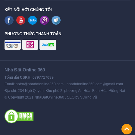
KẾT NỐI VỚI CHÚNG TÔI
PHƯƠNG THỨC THANH TOÁN
Nhà Đất Online 360
Tổng đài CSKH: 0797717039
Email: hotro@nhadatonline360.com - nhadatonline360.com@gmail.com
Địa chỉ: 234 Ngô Quyền, Khu phố 2, phường An Hòa, Biên Hòa, Đồng Nai
© Copyright 2021 NhaDatOnline360 . SEO by Vương Vũ