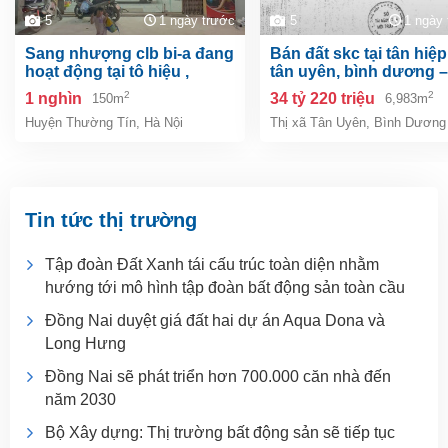
5
1 ngày trước
5
1 ngày
sang nhượng clb bi-a đang
bán đất skc tại tân hiệp, tp.
hoạt động tại tô hiệu ,
tân uyên, bình dương –
thường tín, hà nội
6.983m²
2
2
1 nghìn
34 tỷ 220 triệu
150m
6,983m
Huyện Thường Tín
,
Hà Nội
Thị xã Tân Uyên
,
Bình Dương
Tin tức thị trường
Tập đoàn Đất Xanh tái cấu trúc toàn diện nhằm
hướng tới mô hình tập đoàn bất động sản toàn cầu
Đồng Nai duyệt giá đất hai dự án Aqua Dona và
Long Hưng
Đồng Nai sẽ phát triển hơn 700.000 căn nhà đến
năm 2030
Bộ Xây dựng: Thị trường bất động sản sẽ tiếp tục