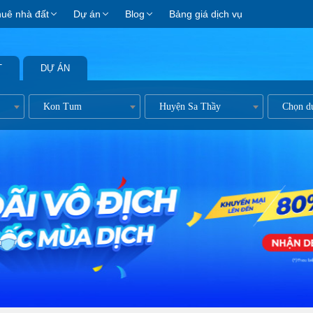
huê nhà đất
Dự án
Blog
Bảng giá dịch vụ
T
DỰ ÁN
ản
Kon Tum
Huyện Sa Thầy
Chọn d