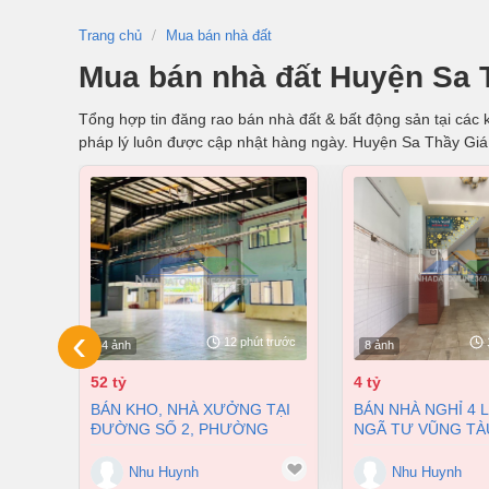
Trang chủ
Mua bán nhà đất
Mua bán nhà đất Huyện Sa 
Tổng hợp tin đăng rao bán nhà đất & bất động sản tại các k
pháp lý luôn được cập nhật hàng ngày. Huyện Sa Thầy Gi
‹
12 phút trước
4 ảnh
8 ảnh
52 tỷ
4 tỷ
BÁN KHO, NHÀ XƯỞNG TẠI
BÁN NHÀ NGHỈ 4 LẦU NGAY
ĐƯỜNG SỐ 2, PHƯỜNG
NGÃ TƯ VŨNG TÀ
LONG BÌNH, THÀNH PHỐ
PHƯỜNG AN BÌNH
BIÊN HÒA, ĐỒNG NAI GIÁ 52
ĐỒNG NAI GIÁ CHỈ
Nhu Huynh
Nhu Huynh
TỶ