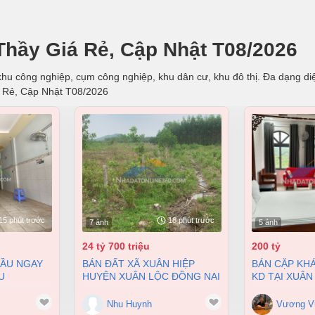
Thầy Giá Rẻ, Cập Nhật T08/2026
hu công nghiệp, cụm công nghiệp, khu dân cư, khu đô thị. Đa dạng diện
á Rẻ, Cập Nhật T08/2026
15 phút trước
18 phút trước
7 ảnh
5 ảnh
24 tỷ 700 triệu
200 tỷ
BÁN ĐẤT XÃ XUÂN HIỆP
BÁN CẶP KHÁCH SẠN ĐANG
U
HUYỆN XUÂN LỘC ĐỒNG NAI
KD TẠI XUÂN
 BIÊN HÒA
2 MẶT TIỀN 38000M2 GIÁ
9900M2 GIÁ 
 4 TỶ
24,7 TỶ
Nhu Huynh
Vương V