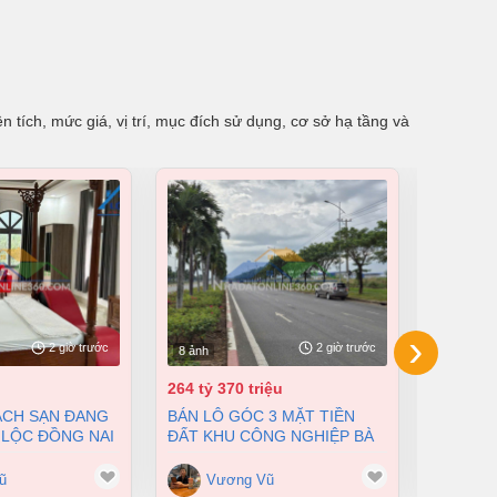
 tích, mức giá, vị trí, mục đích sử dụng, cơ sở hạ tầng và
›
2 giờ trước
2 giờ trước
8 ảnh
8 ảnh
264 tỷ 370 triệu
55 tỷ
BÁN LÔ GÓC 3 MẶT TIỀN
BÁN NHÀ XƯỞNG TẠI XUÂN
 LỘC ĐỒNG NAI
ĐẤT KHU CÔNG NGHIỆP BÀ
LỘC ĐỒN
200 TỶ
RỊA VŨNG TÀU DT 105000M2
12500M2
GIÁ CHỈ 100 ĐÔ/M2
ũ
Vương Vũ
Vư