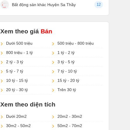
Bất động sản khác Huyện Sa Thầy
12
Xem theo giá
Bán
Dưới 500 triệu
500 triệu - 800 triệu
800 triệu - 1 tỷ
1 tỷ - 2 tỷ
2 tỷ - 3 tỷ
3 tỷ - 5 tỷ
5 tỷ - 7 tỷ
7 tỷ - 10 tỷ
10 tỷ - 15 tỷ
15 tỷ - 20 tỷ
20 tỷ - 30 tỷ
Trên 30 tỷ
Xem theo diện tích
Dưới 20m2
20m2 - 30m2
30m2 - 50m2
50m2 - 70m2