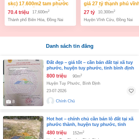
skc) 17.600m2 tam phước
giá 27 tỷ thạnh phú vĩn
biên hòa đồng nai giá 70,4
cửu đồng nai.
2
2
70.4 triệu
27 tỷ
17,600m
10,300m
tỷ
Thành phố Biên Hòa
,
Đồng Nai
Huyện Vĩnh Cửu
,
Đồng Nai
Danh sách tin đăng
đất đẹp – giá tốt – cần bán đất tại xã tuy
phước, huyện tuy phước, tỉnh bình định
800 triệu
2
90m
Huyện Tuy Phước
,
Bình Định
23-07-2026
Chính Chủ
8
hot hot – chính chủ cần bán lô đất tại xã
phước thành, huyện tuy phước, tỉnh
bình định.
480 triệu
2
152m