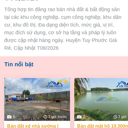
Tổng hợp tin đăng rao bán nhà đất & bất động sản
tại các khu công nghiệp, cụm công nghiệp, khu dân
cư, khu đô thị. Đa dạng diện tích, mức giá, vị trí,
mục đích sử dụng, cơ sở hạ tầng và pháp lý luôn
được cập nhật hàng ngày. Huyện Tuy Phước Giá
Rẻ, Cập Nhật T08/2026
Tin nổi bật
5
3 giờ trước
7
3 giờ
bán đất xd nhà xưởng (
bán đất mặt hồ 10.300m2