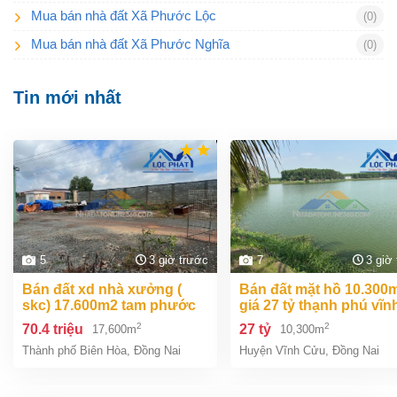
Mua bán nhà đất Xã Phước Lộc
(0)
Mua bán nhà đất Xã Phước Nghĩa
(0)
Tin mới nhất
5
3 giờ trước
7
3 giờ
bán đất xd nhà xưởng (
bán đất mặt hồ 10.300m2
skc) 17.600m2 tam phước
giá 27 tỷ thạnh phú vĩn
biên hòa đồng nai giá 70,4
cửu đồng nai.
2
2
70.4 triệu
27 tỷ
17,600m
10,300m
tỷ
Thành phố Biên Hòa
,
Đồng Nai
Huyện Vĩnh Cửu
,
Đồng Nai