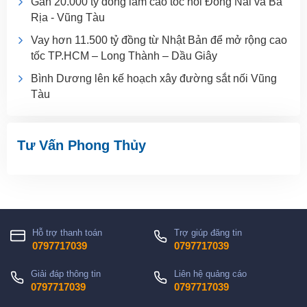
Gần 20.000 tỷ đồng làm cao tốc nối Đồng Nai và Bà
Rịa - Vũng Tàu
Vay hơn 11.500 tỷ đồng từ Nhật Bản để mở rộng cao
tốc TP.HCM – Long Thành – Dầu Giây
Bình Dương lên kế hoạch xây đường sắt nối Vũng
Tàu
Tư Vấn Phong Thủy
Hỗ trợ thanh toán
Trợ giúp đăng tin
0797717039
0797717039
Giải đáp thông tin
Liên hệ quảng cáo
0797717039
0797717039